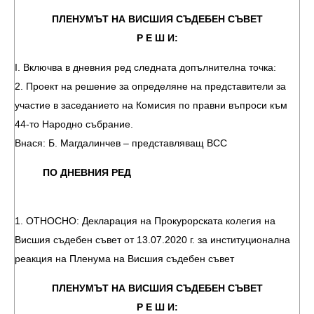
ПЛЕНУМЪТ НА ВИСШИЯ СЪДЕБЕН СЪВЕТ
Р Е Ш И:
I. Включва в дневния ред следната допълнителна точка:
2. Проект на решение за определяне на представители за
участие в заседанието на Комисия по правни въпроси към
44-то Народно събрание.
Внася: Б. Магдалинчев – представляващ ВСС
ПО ДНЕВНИЯ РЕД
1. ОТНОСНО: Декларация на Прокурорската колегия на
Висшия съдебен съвет от 13.07.2020 г. за институционална
реакция на Пленума на Висшия съдебен съвет
ПЛЕНУМЪТ НА ВИСШИЯ СЪДЕБЕН СЪВЕТ
Р Е Ш И: