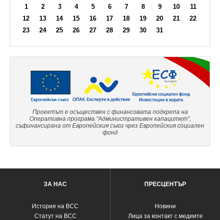
1
2
3
4
5
6
7
8
9
10
11
12
13
14
15
16
17
18
19
20
21
22
23
24
25
26
27
28
29
30
31
Проектът е осъществен с финансовата подкрепа на
Оперативна програма "Административен капацитет",
съфинансирана от Европейския съюз чрез Европейския социален
фонд
ЗА НАС
ПРЕСЦЕНТЪР
История на ВСС
Новини
Статут на ВСС
Лица за контакт с медиите