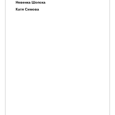
Невенка Шопска
Катя Симова