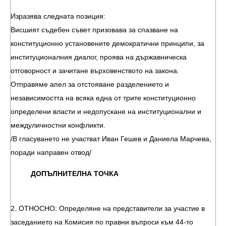
Изразява следната позиция:
Висшият съдебен съвет призовава за спазване на
конституционно установените демократични принципи, за
институционалния диалог, проява на държавническа
отговорност и зачитане върховенството на закона.
Отправяме апел за отстояване разделението и
независимостта на всяка една от трите конституционно
определени власти и недопускане на институционални и
междуличностни конфликти.
/В гласуването не участват Иван Гешев и Даниела Марчева,
поради направен отвод/
ДОПЪЛНИТЕЛНА ТОЧКА
2. ОТНОСНО: Определяне на представители за участие в
заседанието на Комисия по правни въпроси към 44-то