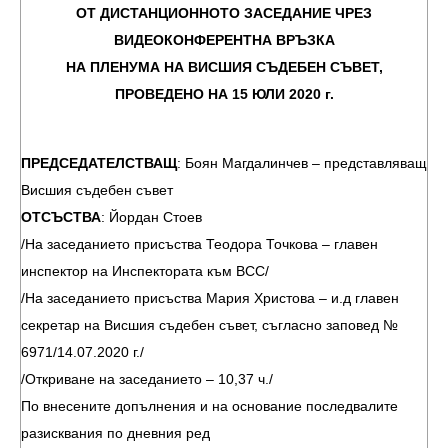
ОТ ДИСТАНЦИОННОТО ЗАСЕДАНИЕ ЧРЕЗ
ВИДЕОКОНФЕРЕНТНА ВРЪЗКА
НА ПЛЕНУМА НА ВИСШИЯ СЪДЕБЕН СЪВЕТ,
ПРОВЕДЕНО НА 15 ЮЛИ 2020 г.
ПРЕДСЕДАТЕЛСТВАЩ
: Боян Магдалинчев – представляващ
Висшия съдебен съвет
ОТСЪСТВА
: Йордан Стоев
/На заседанието присъства Теодора Точкова – главен
инспектор на Инспектората към ВСС/
/На заседанието присъства Мария Христова – и.д главен
секретар на Висшия съдебен съвет, съгласно заповед №
6971/14.07.2020 г./
/Откриване на заседанието – 10,37 ч./
По внесените допълнения и на основание последвалите
разисквания по дневния ред