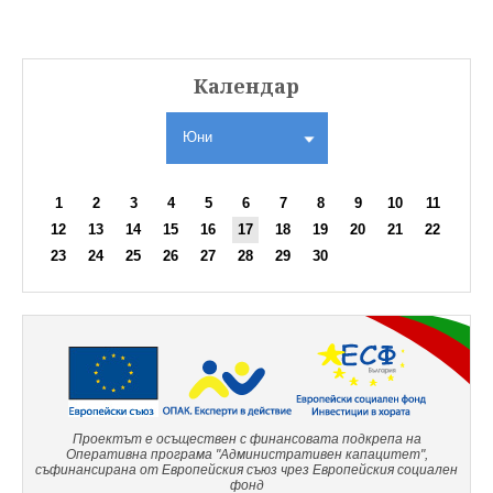
Календар
Юни
1
2
3
4
5
6
7
8
9
10
11
12
13
14
15
16
17
18
19
20
21
22
23
24
25
26
27
28
29
30
Проектът е осъществен с финансовата подкрепа на
Оперативна програма "Административен капацитет",
съфинансирана от Европейския съюз чрез Европейския социален
фонд