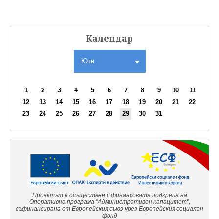
Календар
Юли
1
2
3
4
5
6
7
8
9
10
11
12
13
14
15
16
17
18
19
20
21
22
23
24
25
26
27
28
29
30
31
Проектът е осъществен с финансовата подкрепа на
Оперативна програма "Административен капацитет",
съфинансирана от Европейския съюз чрез Европейския социален
фонд