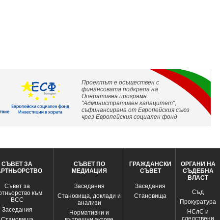
Проектът е осъществен с
финансовата подкрепа на
Оперативна програма
"Административен капацитет",
съфинансирана от Европейския съюз
чрез Европейския социален фонд
СЪВЕТ ЗА
СЪВЕТ ПО
ГРАЖДАНСКИ
ОРГАНИ НА
АРТНЬОРСТВО
МЕДИАЦИЯ
СЪВЕТ
СЪДЕБНА
ВЛАСТ
Съвет за
Заседания
Заседания
Съд
ртньорство към
Становища, доклади и
Становища
ВСС
Прокуратура
анализи
Заседания
НСлС и
Нормативни и
следствени
Становища
вътрешни актове