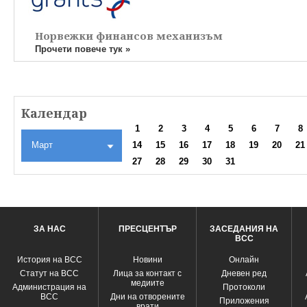
Норвежки финансов механизъм
Прочети повече тук »
Календар
1
2
3
4
5
6
7
8
Март
14
15
16
17
18
19
20
21
27
28
29
30
31
ЗА НАС
ПРЕСЦЕНТЪР
ЗАСЕДАНИЯ НА
ВСС
История на ВСС
Новини
Oнлайн
Статут на ВСС
Лица за контакт с
Дневен ред
медиите
Администрация на
Протоколи
ВСС
Дни на отворените
Приложения
врати