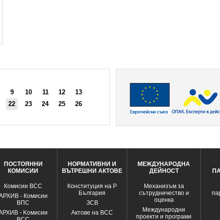
9
10
11
12
13
22
23
24
25
26
ПОСТОЯННИ
НОРМАТИВНИ И
МЕЖДУНАРОДНА
КОМИСИИ
ВЪТРЕШНИ АКТОВЕ
ДЕЙНОСТ
П
Комисии ВСС
Конституция на Р
Механизъм за
България
сътрудничество и
па
АРХИВ - Комисии
оценка
ВПС
ЗСВ
Международни
АРХИВ - Kомисии
Актове на ВСС
проекти и програми
ВСС