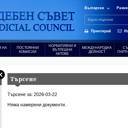
Български
Разме
Принтирай
Из
НОРМАТИВНИ И
 НА
ПОСТОЯННИ
МЕЖДУНАРОДНА
СЪ
ВЪТРЕШНИ
КОМИСИИ
ДЕЙНОСТ
ПАРТ
АКТОВЕ
Търсене
Търсене за: 2026-03-22
Няма намерени документи.