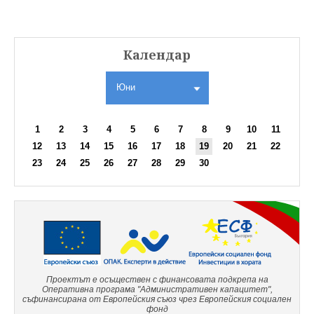
Календар
Юни
1
2
3
4
5
6
7
8
9
10
11
12
13
14
15
16
17
18
19
20
21
22
23
24
25
26
27
28
29
30
Проектът е осъществен с финансовата подкрепа на
Оперативна програма "Административен капацитет",
съфинансирана от Европейския съюз чрез Европейския социален
фонд