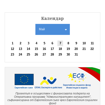
Календар
Май
1
2
3
4
5
6
7
8
9
10
11
12
13
14
15
16
17
18
19
20
21
22
23
24
25
26
27
28
29
30
31
Проектът е осъществен с финансовата подкрепа на
Оперативна програма "Административен капацитет",
съфинансирана от Европейския съюз чрез Европейския социален
фонд