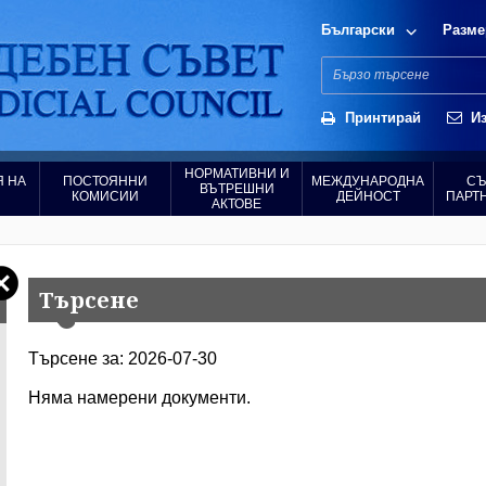
Български
Разме
Принтирай
Из
НОРМАТИВНИ И
 НА
ПОСТОЯННИ
МЕЖДУНАРОДНА
СЪ
ВЪТРЕШНИ
КОМИСИИ
ДЕЙНОСТ
ПАРТ
АКТОВЕ
Търсене
Търсене за: 2026-07-30
Няма намерени документи.