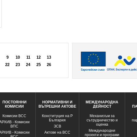
9
10
11
12
13
22
23
24
25
26
ПОСТОЯННИ
НОРМАТИВНИ И
МЕЖДУНАРОДНА
КОМИСИИ
ВЪТРЕШНИ АКТОВЕ
ДЕЙНОСТ
П
Комисии ВСС
Конституция на Р
Механизъм за
България
сътрудничество и
па
АРХИВ - Комисии
оценка
ВПС
ЗСВ
Международни
АРХИВ - Kомисии
Актове на ВСС
проекти и програми
ВСС