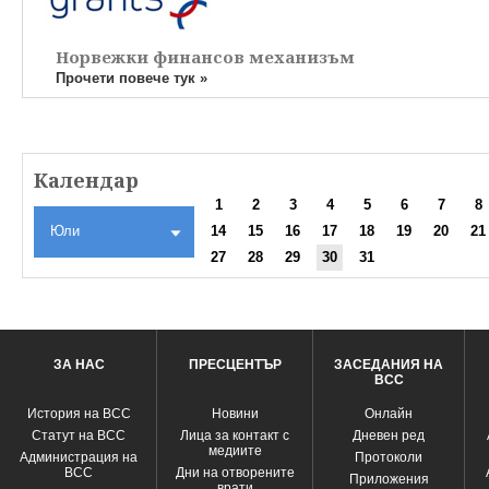
Норвежки финансов механизъм
Прочети повече тук »
Календар
1
2
3
4
5
6
7
8
Юли
14
15
16
17
18
19
20
21
27
28
29
30
31
ЗА НАС
ПРЕСЦЕНТЪР
ЗАСЕДАНИЯ НА
ВСС
История на ВСС
Новини
Oнлайн
Статут на ВСС
Лица за контакт с
Дневен ред
медиите
Администрация на
Протоколи
ВСС
Дни на отворените
Приложения
врати