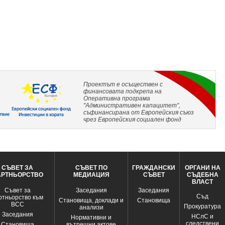
Проектът е осъществен с
финансовата подкрепа на
Оперативна програма
"Административен капацитет",
съфинансирана от Европейския съюз
чрез Европейския социален фонд
СЪВЕТ ЗА
СЪВЕТ ПО
ГРАЖДАНСКИ
ОРГАНИ НА
АРТНЬОРСТВО
МЕДИАЦИЯ
СЪВЕТ
СЪДЕБНА
ВЛАСТ
Съвет за
Заседания
Заседания
Съд
ртньорство към
Становища, доклади и
Становища
ВСС
Прокуратура
анализи
Заседания
НСлС и
Нормативни и
следствени
Становища
вътрешни актове