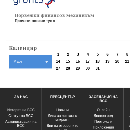
Норвежки финансов механизъм
Прочети повече тук »
Календар
1
2
3
4
5
6
7
8
Март
14
15
16
17
18
19
20
21
27
28
29
30
31
ЗА НАС
ПРЕСЦЕНТЪР
ЗАСЕДАНИЯ НА
ВСС
История на ВСС
Новини
Oнлайн
Статут на ВСС
Лица за контакт с
Дневен ред
медиите
Администрация на
Протоколи
ВСС
Дни на отворените
Приложения
врати