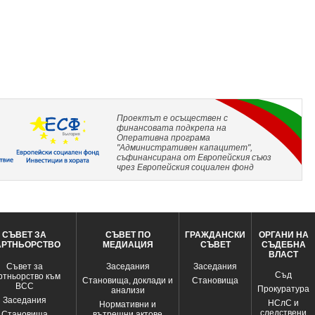
Проектът е осъществен с
финансовата подкрепа на
Оперативна програма
"Административен капацитет",
съфинансирана от Европейския съюз
чрез Европейския социален фонд
СЪВЕТ ЗА
СЪВЕТ ПО
ГРАЖДАНСКИ
ОРГАНИ НА
АРТНЬОРСТВО
МЕДИАЦИЯ
СЪВЕТ
СЪДЕБНА
ВЛАСТ
Съвет за
Заседания
Заседания
Съд
ртньорство към
Становища, доклади и
Становища
ВСС
Прокуратура
анализи
Заседания
НСлС и
Нормативни и
следствени
Становища
вътрешни актове