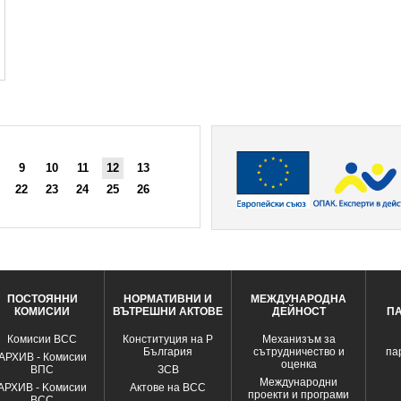
9
10
11
12
13
22
23
24
25
26
ПОСТОЯННИ
НОРМАТИВНИ И
МЕЖДУНАРОДНА
КОМИСИИ
ВЪТРЕШНИ АКТОВЕ
ДЕЙНОСТ
П
Комисии ВСС
Конституция на Р
Механизъм за
България
сътрудничество и
па
АРХИВ - Комисии
оценка
ВПС
ЗСВ
Международни
АРХИВ - Kомисии
Актове на ВСС
проекти и програми
ВСС