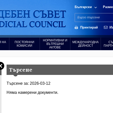
Български
Разме
Принтирай
Из
НОРМАТИВНИ И
 НА
ПОСТОЯННИ
МЕЖДУНАРОДНА
СЪ
ВЪТРЕШНИ
КОМИСИИ
ДЕЙНОСТ
ПАРТ
АКТОВЕ
Търсене
Търсене за: 2026-03-12
Няма намерени документи.