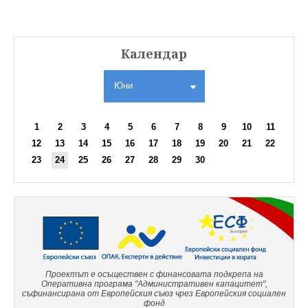
Календар
Юни
1
2
3
4
5
6
7
8
9
10
11
12
13
14
15
16
17
18
19
20
21
22
23
24
25
26
27
28
29
30
Проектът е осъществен с финансовата подкрепа на
Оперативна програма "Административен капацитет",
съфинансирана от Европейския съюз чрез Европейския социален
фонд