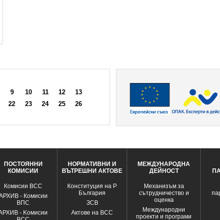
9
10
11
12
13
22
23
24
25
26
ПОСТОЯННИ
НОРМАТИВНИ И
МЕЖДУНАРОДНА
КОМИСИИ
ВЪТРЕШНИ АКТОВЕ
ДЕЙНОСТ
П
Комисии ВСС
Конституция на Р
Механизъм за
България
сътрудничество и
па
АРХИВ - Комисии
оценка
ВПС
ЗСВ
Международни
АРХИВ - Kомисии
Актове на ВСС
проекти и програми
ВСС