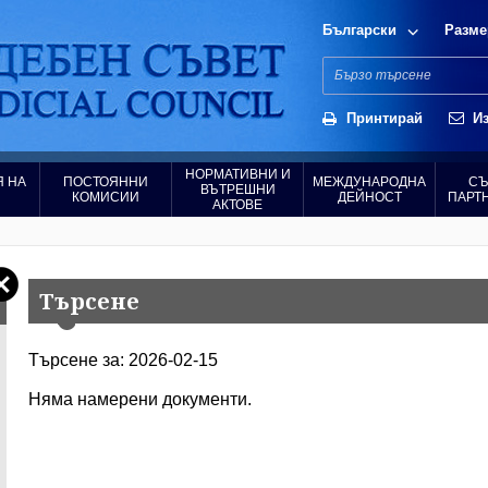
Български
Разме
Принтирай
Из
НОРМАТИВНИ И
 НА
ПОСТОЯННИ
МЕЖДУНАРОДНА
СЪ
ВЪТРЕШНИ
КОМИСИИ
ДЕЙНОСТ
ПАРТ
АКТОВЕ
Търсене
Търсене за: 2026-02-15
Няма намерени документи.