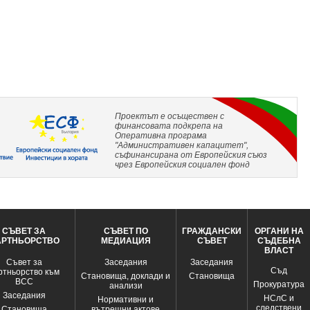
Проектът е осъществен с
финансовата подкрепа на
Оперативна програма
"Административен капацитет",
съфинансирана от Европейския съюз
чрез Европейския социален фонд
СЪВЕТ ЗА
СЪВЕТ ПО
ГРАЖДАНСКИ
ОРГАНИ НА
АРТНЬОРСТВО
МЕДИАЦИЯ
СЪВЕТ
СЪДЕБНА
ВЛАСТ
Съвет за
Заседания
Заседания
Съд
ртньорство към
Становища, доклади и
Становища
ВСС
Прокуратура
анализи
Заседания
НСлС и
Нормативни и
следствени
Становища
вътрешни актове