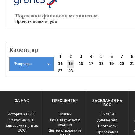
Норвежки финансов механизъм
Прочети повече тук »
Календар
1
2
3
4
5
6
7
8
Февруари
14
15
16
17
18
19
20
21
27
28
ЗА НАС
ПРЕСЦЕНТЪР
ЗАСЕДАНИЯ НА
ВСС
История на ВСС
Новини
Oнлайн
Статут на ВСС
Лица за контакт с
Дневен ред
медиите
Администрация на
Протоколи
ВСС
Дни на отворените
Приложения
врати