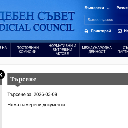
Български
Разме
Принтирай
Из
НОРМАТИВНИ И
 НА
ПОСТОЯННИ
МЕЖДУНАРОДНА
СЪ
ВЪТРЕШНИ
КОМИСИИ
ДЕЙНОСТ
ПАРТ
АКТОВЕ
Търсене
Търсене за: 2026-03-09
Няма намерени документи.