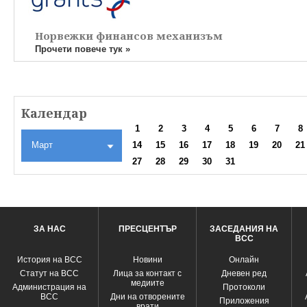
Норвежки финансов механизъм
Прочети повече тук »
Календар
1
2
3
4
5
6
7
8
Март
14
15
16
17
18
19
20
21
27
28
29
30
31
ЗА НАС
ПРЕСЦЕНТЪР
ЗАСЕДАНИЯ НА
ВСС
История на ВСС
Новини
Oнлайн
Статут на ВСС
Лица за контакт с
Дневен ред
медиите
Администрация на
Протоколи
ВСС
Дни на отворените
Приложения
врати