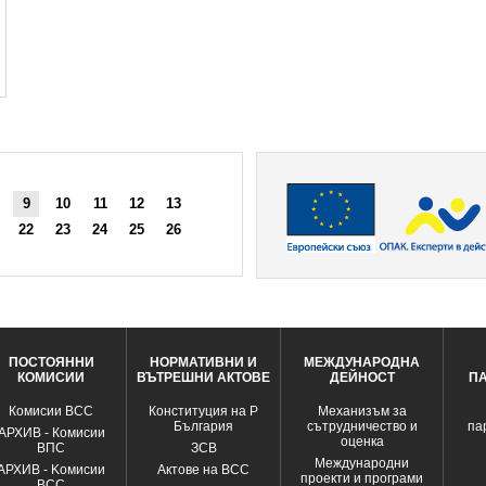
9
10
11
12
13
22
23
24
25
26
ПОСТОЯННИ
НОРМАТИВНИ И
МЕЖДУНАРОДНА
КОМИСИИ
ВЪТРЕШНИ АКТОВЕ
ДЕЙНОСТ
П
Комисии ВСС
Конституция на Р
Механизъм за
България
сътрудничество и
па
АРХИВ - Комисии
оценка
ВПС
ЗСВ
Международни
АРХИВ - Kомисии
Актове на ВСС
проекти и програми
ВСС