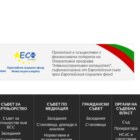
Проектът е осъществен с
финансовата подкрепа на
Оперативна програма
"Административен капацитет",
съфинансирана от Европейския съюз
чрез Европейския социален фонд
СЪВЕТ ЗА
СЪВЕТ ПО
ГРАЖДАНСКИ
ОРГАНИ НА
АРТНЬОРСТВО
МЕДИАЦИЯ
СЪВЕТ
СЪДЕБНА
ВЛАСТ
Съвет за
Заседания
Заседания
Съд
ртньорство към
Становища, доклади и
Становища
ВСС
Прокуратура
анализи
Заседания
НСлС и
Нормативни и
следствени
Становища
вътрешни актове