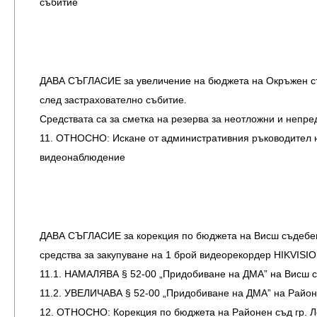
събитие
ДАВА СЪГЛАСИЕ за увеличение на бюджета на Окръжен съд г
след застрахователно събитие.
Средствата са за сметка на резерва за неотложни и непре
11. ОТНОСНО: Искане от административния ръководител на
видеонаблюдение
ДАВА СЪГЛАСИЕ за корекция по бюджета на Висш съдебен съ
средства за закупуване на 1 брой видеорекордер HIKVISIO
11.1. НАМАЛЯВА § 52-00 „Придобиване на ДМА” на Висш съ
11.2. УВЕЛИЧАВА § 52-00 „Придобиване на ДМА” на Районе
12. ОТНОСНО: Корекция по бюджета на Районен съд гр. Ло