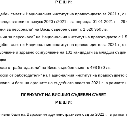
Р Е Ш И:
бен съвет и Националния институт на правосъдието за 2021 г., с 
ователи от випуск 2020 г./2021 г. за периода 01.01.2021 г. – 29.08
ия за персонала” на Висш съдебен съвет с 1 520 950 лв.
ния за персонала” на Националния институт на правосъдието с 1 5
бен съвет и Националния институт на правосъдието за 2021 г., с 
уряване и здравно осигуряване на 101 кандидати за младши съдии
два :
ски от работодатели” на Висш съдебен съвет с 498 870 лв.
оски от работодатели” на Националния институт на правосъдието с
чивни бази на органите на съдебната власт за 2021 г., в рамките
ПЛЕНУМЪТ НА ВИСШИЯ СЪДЕБЕН СЪВЕТ
Р Е Ш И:
ивни бази на Върховния административен съд за 2021 г., в рамки