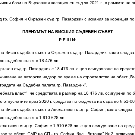
ивни бази на Върховния касационен съд за 2021 г., в рамките на
гр. София и Окръжен съд гр. Пазарджик с искания за корекция по 
ПЛЕНУМЪТ НА ВИСШИЯ СЪДЕБЕН СЪВЕТ
Р Е Ш И:
на Висш съдебен съвет и Окръжен съд гр. Пазарджик, както следва
ш съдебен съвет с 18 476 лв.
ъжен съд гр. Пазарджик с 18 476 лв. с цел осигуряване на средств
ажняване на авторски надзор по време на строителство на обект „
градата на Съдебна палата гр. Пазарджик“.
ната власт”, че средствата в размер на 18 476 лв. осигурени по б
о отпуснатите през 2020 г. средства по бюджета на съда по § 51-0
на Висш съдебен съвет и Апелативен съд гр. София, както следва:
ш съдебен съвет с 1 910 628 лв.
лативен съд гр. София с 1 910 628 лв. с цел осигуряване на сред
дзор за обект „СМР на СП - гр. София, бул. „Витоша" № 2, включва