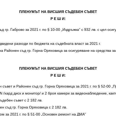
ПЛЕНУМЪТ НА ВИСШИЯ СЪДЕБЕН СЪВЕТ
Р Е Ш И:
р. Габрово за 2021 г. по § 10-00 „Издръжка“ с 932 лв. с цел осиг
двидени разходи по бюджета на съдебната власт за 2021 г.
 Районен съд гр. Горна Оряховица за осигуряване на средства за 
ПЛЕНУМЪТ НА ВИСШИЯ СЪДЕБЕН СЪВЕТ
Р Е Ш И:
вет и Районен съд гр. Горна Оряховица за 2021 г. по § 52-00 „Пр
N /хард диск и монитор/ и 2 броя камери за видеонаблюдение, какт
дебен съвет с 2 182 лв.
н съд гр. Горна Оряховица с 2 182 лв.
м за 2021 г. по § 51-00 „Основен ремонт на ДМА“