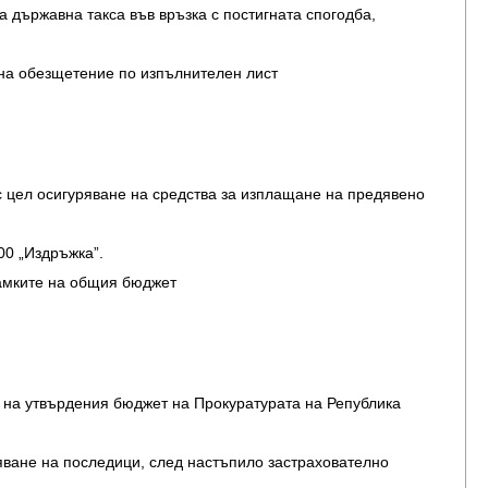
 държавна такса във връзка с постигната спогодба,
на обезщетение по изпълнителен лист
с цел осигуряване на средства за изплащане на предявено
00 „Издръжка”.
рамките на общия бюджет
е на утвърдения бюджет на Прокуратурата на Република
яване на последици, след настъпило застрахователно