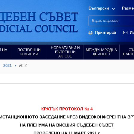
Български
Разме
Принтирай
Из
НОРМАТИВНИ И
 НА
ПОСТОЯННИ
МЕЖДУНАРОДНА
СЪ
ВЪТРЕШНИ
КОМИСИИ
ДЕЙНОСТ
ПАРТ
АКТОВЕ
2021
№ 4
КРАТЪК ПРОТОКОЛ № 4
ДИСТАНЦИОННОТО ЗАСЕДАНИЕ ЧРЕЗ ВИДЕОКОНФЕРЕНТНА ВР
НА ПЛЕНУМА НА ВИСШИЯ СЪДЕБЕН СЪВЕТ,
ПРОВЕДЕНО НА 11 МАРТ 2021 г.