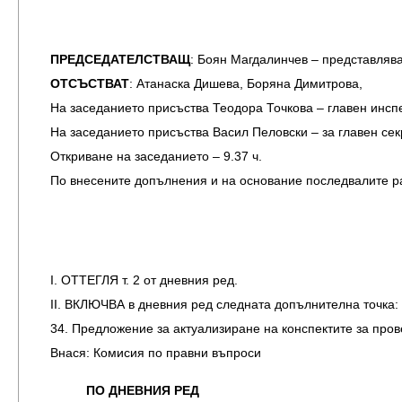
ПРЕДСЕДАТЕЛСТВАЩ
: Боян Магдалинчев – представля
ОТСЪСТВАТ
: Атанаска Дишева, Боряна Димитрова,
На заседанието присъства Теодора Точкова – главен инсп
На заседанието присъства Васил Пеловски – за главен сек
Откриване на заседанието – 9.37 ч.
По внесените допълнения и на основание последвалите р
I. ОТТЕГЛЯ т. 2 от дневния ред.
IІ. ВКЛЮЧВА в дневния ред следната допълнителна точка:
34. Предложение за актуализиране на конспектите за пров
Внася: Комисия по правни въпроси
ПО ДНЕВНИЯ РЕД