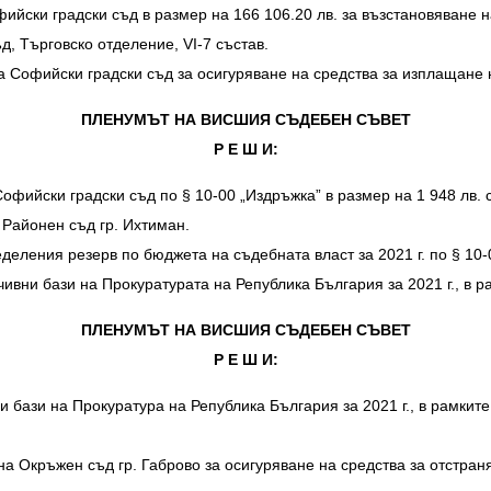
ски градски съд в размер на 166 106.20 лв. за възстановяване на
д, Търговско отделение, VI-7 състав.
 Софийски градски съд за осигуряване на средства за изплащане 
ПЛЕНУМЪТ НА ВИСШИЯ СЪДЕБЕН СЪВЕТ
Р Е Ш И:
фийски градски съд по § 10-00 „Издръжка” в размер на 1 948 лв. 
т Районен съд гр. Ихтиман.
еделения резерв по бюджета на съдебната власт за 2021 г. по § 10-
вни бази на Прокуратурата на Република България за 2021 г., в 
ПЛЕНУМЪТ НА ВИСШИЯ СЪДЕБЕН СЪВЕТ
Р Е Ш И:
бази на Прокуратура на Република България за 2021 г., в рамкит
 Окръжен съд гр. Габрово за осигуряване на средства за отстран