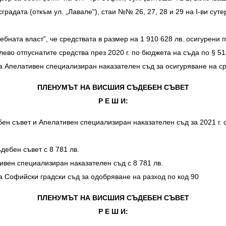
радата (откъм ул. „Лавале"), стаи №№ 26, 27, 28 и 29 на I-ви суте
ната власт”, че средствата в размер на 1 910 628 лв. осигурени п
лево отпуснатите средства през 2020 г. по бюджета на съда по § 5
 Апелативен специализиран наказателен съд за осигуряване на ср
ПЛЕНУМЪТ НА ВИСШИЯ СЪДЕБЕН СЪВЕТ
Р Е Ш И:
 съвет и Апелативен специализиран наказателен съд за 2021 г. с
ебен съвет с 8 781 лв.
вен специализиран наказателен съд с 8 781 лв.
 Софийски градски съд за одобряване на разход по код 90
ПЛЕНУМЪТ НА ВИСШИЯ СЪДЕБЕН СЪВЕТ
Р Е Ш И: