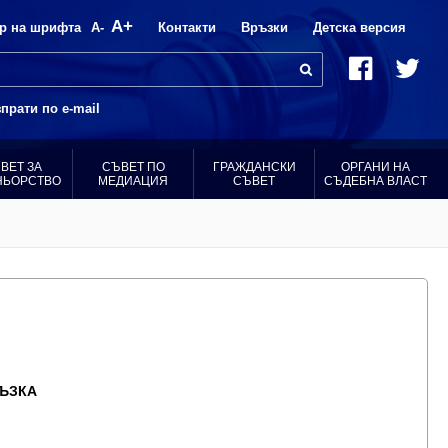
A+
р на шрифта
A-
Контакти
Връзки
Детска версия
прати по e-mail
ВЕТ ЗА
СЪВЕТ ПО
ГРАЖДАНСКИ
ОРГАНИ НА
НЬОРСТВО
МЕДИАЦИЯ
СЪВЕТ
СЪДЕБНА ВЛАСТ
ЪЗКА