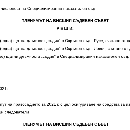
 численост на Специализирания наказателен съд
ПЛЕНУМЪТ НА ВИСШИЯ СЪДЕБЕН СЪВЕТ
Р Е Ш И:
 1 (една) щатна длъжност „съдия“ в Окръжен съд - Русе, считано от 
 1 (една) щатна длъжност „съдия“ в Окръжен съд - Ловеч, считано о
2 (две) щатни длъжности „съдия“ в Специализирания наказателен съд
021г.
т на правосъдието за 2021 г. с цел осигуряване на средства за и
ши следователи
ПЛЕНУМЪТ НА ВИСШИЯ СЪДЕБЕН СЪВЕТ