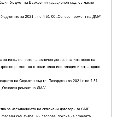
 общия бюджет на Върховния касационен съд, съгласно
бюджетите за 2021 г. по § 51-00 „Основен ремонт на ДМА“
:
а за изпълнението на сключен договор за изготвяне на
Вътрешен ремонт на отоплителна инсталация и изграждане
юджета на Окръжен съд гр. Пазарджик за 2021 г. по § 51-
0 „Основен ремонт на ДМА“.
ства за изпълнението на сключени договори за СМР,
щ фасади към вътрешни дворове, покрив на сградата,