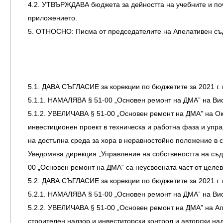
4.2. УТВЪРЖДАВА бюджета за дейността на учебните и поч
приложението.
5. ОТНОСНО: Писма от председателите на Апелативен съд 
5.1. ДАВА СЪГЛАСИЕ за корекции по бюджетите за 2021 г. 
5.1.1. НАМАЛЯВА § 51-00 „Основен ремонт на ДМА” на Вис
5.1.2. УВЕЛИЧАВА § 51-00 „Основен ремонт на ДМА” на Окр
инвестиционен проект в техническа и работна фаза и упр
на достъпна среда за хора в неравностойно положение в с
Уведомява дирекция „Управление на собствеността на съдеб
00 „Основен ремонт на ДМА“ са неусвоената част от целев
5.2. ДАВА СЪГЛАСИЕ за корекции по бюджетите за 2021 г. 
5.2.1. НАМАЛЯВА § 51-00 „Основен ремонт на ДМА” на Вис
5.2.2. УВЕЛИЧАВА § 51-00 „Основен ремонт на ДМА” на Апе
строителен надзор и инвеститорски контрол и авторски на