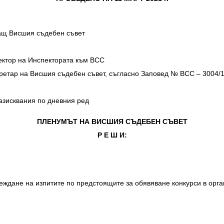
ващ Висшия съдебен съвет
ектор на Инспектората към ВСС
ретар на Висшия съдебен съвет, съгласно Заповед № ВСС – 3004/15
азисквания по дневния ред
ПЛЕНУМЪТ НА ВИСШИЯ СЪДЕБЕН СЪВЕТ
Р Е Ш И:
еждане на изпитите по предстоящите за обявяване конкурси в орга