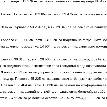
. Търговище с 13 176 лв. за разширяване на съществуваща ПИИ за 
Велико Търново със 133 064 лв., в т.ч. 39 476 лв. за ремонт на ар
елико Търново с 53 254 лв., в т.ч. 29 348 лв. за ремонт на санитар
Габрово с 85 206 лв., в т.ч. 3 496 лв. за подмяна на вътрешната к
е на архивно помещение, 14 504 лв. за ремонт на санитарно помеще
Елена с 30 818 лв., в т.ч. 20 508 лв. за ремонт на офиси, фоайе, 
в. за подмяна стари осветителни тела (пендели) с лед осветителни 
Ловеч с 2 029 лв. за текущ ремонт по стени, тавани и подови насти
н съд гр. Плевен с 45 225 лв. за шпакловъчно-бояджийски работи 
левен с 58 464 лв., в т.ч. 12 830 лв. за ремонт на конферентна за
в. за ремонт на аварийно стълбище - шпакловка, бояджийски работи,
таж, 2 472 лв. за ремонт на осветление – 5- ти етаж, 10 652 лв. з