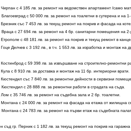
 Чирпан с 4 185 лв. за ремонт на ведомствен апартамент /само мат
лагоевград с 50 000 лв. за ремонт на тоалетни в сутерена и на 1-в
 Брезник със 7 453 лв. за текущ ремонт на покрив и фасада на ко
 Враца с 27 694 лв. за ремонт на 4 бр. санитарни помещения на 2-
 Етрополе с 48 181 лв. за ремонт на покрив и текущ ремонт в канц
це Делчев с 3 192 лв., в т.ч. 1 553 лв. за изработка и монтаж на д
 Костинброд с 59 398 лв. за извършване на строително-ремонтни ра
Кула с 8 910 лв. за доставка и монтаж на 11 бр. интериорни врати.
 Кюстендил със 7 840 лв. за ремонтни дейности в сервизни помещ
 Кюстендил с 28 888 лв. за ремонтни работи в сградата на съда.
Лом с 35 746 лв. за ремонт на съдебна зала и 2 бр. тоалетни.
 Монтана с 24 000 лв. за ремонт на фасада на етажа от жилищна с
 Монтана с 24 783 лв. за ремонт на първи етаж на съдебната палат
съд гр. Перник с 1 182 лв. за текущ ремонт на покрив на гаражна 