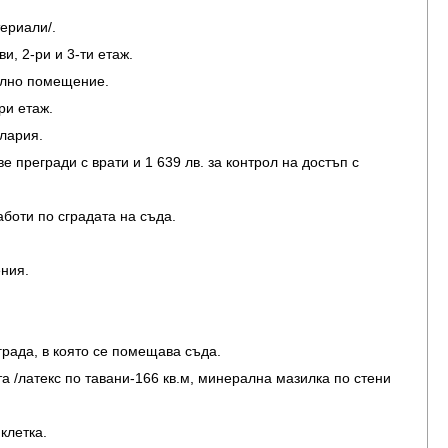
ериали/.
и, 2-ри и 3-ти етаж.
телно помещение.
ри етаж.
елария.
ве прегради с врати и 1 639 лв. за контрол на достъп с
боти по сградата на съда.
ения.
града, в която се помещава съда.
а /латекс по тавани-166 кв.м, минерална мазилка по стени
клетка.