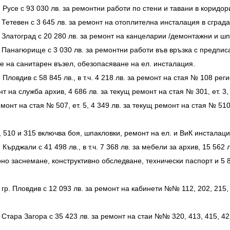
Русе с 93 030 лв. за ремонтни работи по стени и тавани в коридор
 Тетевен с 3 645 лв. за ремонт на отоплителна инсталация в сград
. Златоград с 20 280 лв. за ремонт на канцеларии /демонтажни и 
. Панагюрище с 3 030 лв. за ремонтни работи във връзка с предп
е на санитарен възел, обезопасяване на ел. инсталация.
ловдив с 58 845 лв., в т.ч. 4 218 лв. за ремонт на стая № 108 рег
на служба архив, 4 686 лв. за текущ ремонт на стая № 301, ет. 3, 4
монт на стая № 507, ет. 5, 4 349 лв. за текущ ремонт на стая № 510, 
 510 и 315 включва боя, шпакловки, ремонт на ел. и ВиК инсталаци
ърджали с 41 498 лв., в т.ч. 7 368 лв. за мебели за архив, 15 562 
рно заснемане, конструктивно обследване, технически паспорт и 5 
гр. Пловдив с 12 093 лв. за ремонт на кабинети №№ 112, 202, 215
Стара Загора с 35 423 лв. за ремонт на стаи №№ 320, 413, 415, 42