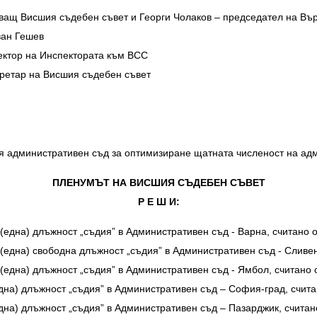
ващ Висшия съдебен съвет и Георги Чолаков – председател на Въ
ван Гешев
ектор на Инспектората към ВСС
кретар на Висшия съдебен съвет
 административен съд за оптимизиране щатната численост на ад
ПЛЕНУМЪТ НА ВИСШИЯ СЪДЕБЕН СЪВЕТ
Р Е Ш И:
1 (една) длъжност „съдия” в Административен съд - Варна, считано от
 1 (една) свободна длъжност „съдия” в Административен съд - Сливе
1 (една) длъжност „съдия” в Административен съд - Ямбол, считано о
1 (една) длъжност „съдия” в Административен съд – София-град, счит
(една) длъжност „съдия” в Административен съд – Пазарджик, считано