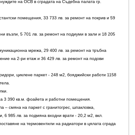
нуждите на ОСВ в сградата на Съдебна палата гр.
естантски помещения, 33 733 лв. за ремонт на покрив и 59
ни възли, 5 701 лв. за ремонт на подиуми в зали и 18 205
омуникационна мрежа, 29 400 лв. за ремонт на тръбна
ние на 2-ри етаж и 36 429 лв. за ремонт на подови
коридори, циклене паркет - 248 м2, бояджийски работи 1158
тела.
лки.
на 3 390 кв.м. фоайета и работни помещения.
ла – смяна на паркет с гранитогрес, шпакловка,
 6 985 лв. за подмяна входни врати - 20,2 м2, вкл.
а поставяне на термовентили на радиатори в цялата сграда