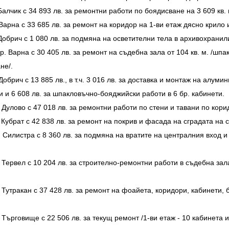
алчик с 34 893 лв. за ремонтни работи по боядисване на 3 609 кв. 
Варна с 33 685 лв. за ремонт на коридор на 1-ви етаж дясно крил
Добрич с 1 080 лв. за подмяна на осветителни тела в архивохрани
. Варна с 30 405 лв. за ремонт на съдебна зала от 104 кв. м. /шп
не/.
обрич с 13 885 лв., в т.ч. 3 016 лв. за доставка и монтаж на алум
и и 6 608 лв. за шпакловъчно-бояджийски работи в 6 бр. кабинети.
Дулово с 47 018 лв. за ремонтни работи по стени и тавани по кори
Кубрат с 42 838 лв. за ремонт на покрив и фасада на сградата на 
 Силистра с 8 360 лв. за подмяна на вратите на централния вход 
 Тервел с 10 204 лв. за строително-ремонтни работи в съдебна зал
 Тутракан с 37 428 лв. за ремонт на фоайета, коридори, кабинети
Търговище с 22 506 лв. за текущ ремонт /1-ви етаж - 10 кабинета и