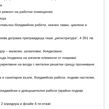
м.
о и ремонт на работни помещения.
лища.
акловъчно-бояджийски работи, окачен таван, циклене и
иниева дограма преграждаща гише „регистратура“, 4 261 лв.
дор – мазилки, шпакловки, боядисване.
съда /подмяна на изгнили елементи от покрива/.
и укрепване на входа с метални решетки срещу проникване
а и санитарни възли, бояджийски работи, подови настилки,
, бояджийски и довършителни работи (крайни подови
 2 коридора и фоайе 4-ти етаж/.