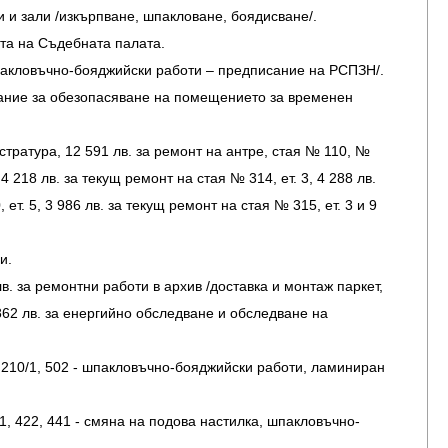
и и зали /изкърпване, шпакловане, боядисване/.
ата на Съдебната палата.
шпакловъчно-бояджийски работи – предписание на РСПЗН/.
исание за обезопасяване на помещението за временен
истратура, 12 591 лв. за ремонт на антре, стая № 110, №
 218 лв. за текущ ремонт на стая № 314, ет. 3, 4 288 лв.
ет. 5, 3 986 лв. за текущ ремонт на стая № 315, ет. 3 и 9
и.
лв. за ремонтни работи в архив /доставка и монтаж паркет,
862 лв. за енергийно обследване и обследване на
, 210/1, 502 - шпакловъчно-бояджийски работи, ламиниран
1, 422, 441 - смяна на подова настилка, шпакловъчно-