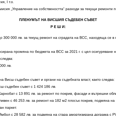
я, I т.о.
сия „Управление на собствеността“ разходи за текущи ремонти по 
ПЛЕНУМЪТ НА ВИСШИЯ СЪДЕБЕН СЪВЕТ
Р Е Ш И:
300 000 лв. за текущ ремонт на сградата на ВСС, находяща се в гр
рана промяна по бюджета на ВСС за 2021 г. с цел осигуряване на
 следва:
000 лв.
на Висш съдебен съвет и органи на съдебната власт, както следва:
ш съдебен съвет с 1 424 186 лв.
Карнобат с 13 891 лв. за ремонт по покрив, фасади и вътрешни обл
ивен с 46 253 лв. за ремонт на 182 м2 плосък покрив, подмяна на 
ан паркет.
Ямбол с 28 582 лв. за подмяна на стара амортизирана дограма с P