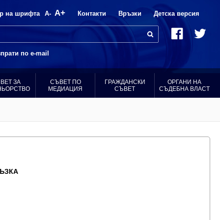
A+
р на шрифта
A-
Контакти
Връзки
Детска версия
прати по e-mail
ВЕТ ЗА
СЪВЕТ ПО
ГРАЖДАНСКИ
ОРГАНИ НА
НЬОРСТВО
МЕДИАЦИЯ
СЪВЕТ
СЪДЕБНА ВЛАСТ
ЪЗКА