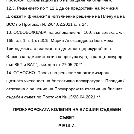
протокол“ организацията по изпращане на отличието.
12.3. Решението по т. 12.1 да се предостави на Комисия
„Бюджет и финанси“ в изпълнение решение на Пленума на
ВСС по Протокол № 2/04.02.2021 г., т. 24.
13. ОСВОБОЖДАВА, на основание чл. 160, във връзка с чл.
165, ал. 1, т. 1 от ЗСВ, Мария Александрова Бегъмова-
Трионджиева от заеманата длъжност „прокурор“ във
Върховна административна прокуратура, с ранг „прокурор
във ВКП и ВАП“, считано от 27.05.2021 г.
14. ОТНОСНО: Проект на решение за оптимизиране
щатната численост на Апелативна прокуратура – Пловдив /
отложена с решение на Прокурорската колегия на Висшия
съдебен съвет по Протокол № 15/28.04.2021 г./
ПРОКУРОРСКАТА КОЛЕГИЯ НА ВИСШИЯ СЪДЕБЕН
СЪВЕТ
Р Е Ш И: