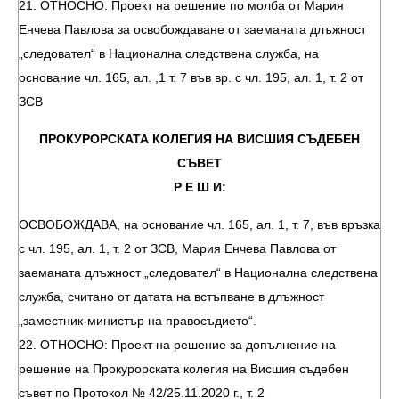
21. ОТНОСНО: Проект на решение по молба от Мария
Енчева Павлова за освобождаване от заеманата длъжност
„следовател“ в Национална следствена служба, на
основание чл. 165, ал. ,1 т. 7 във вр. с чл. 195, ал. 1, т. 2 от
ЗСВ
ПРОКУРОРСКАТА КОЛЕГИЯ НА ВИСШИЯ СЪДЕБЕН
СЪВЕТ
Р Е Ш И:
ОСВОБОЖДАВА, на основание чл. 165, ал. 1, т. 7, във връзка
с чл. 195, ал. 1, т. 2 от ЗСВ, Мария Енчева Павлова от
заеманата длъжност „следовател“ в Национална следствена
служба, считано от датата на встъпване в длъжност
„заместник-министър на правосъдието“.
22. ОТНОСНО: Проект на решение за допълнение на
решение на Прокурорската колегия на Висшия съдебен
съвет по Протокол № 42/25.11.2020 г., т. 2