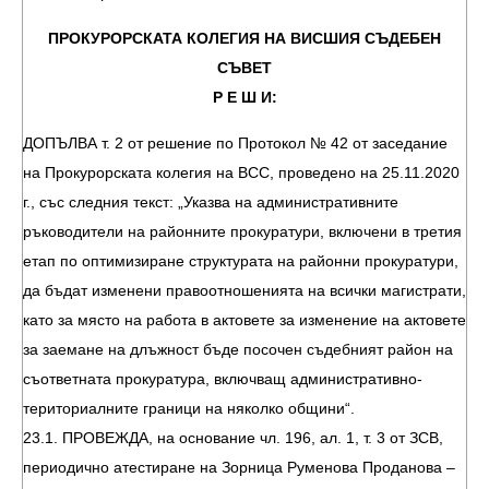
ПРОКУРОРСКАТА КОЛЕГИЯ НА ВИСШИЯ СЪДЕБЕН
СЪВЕТ
Р Е Ш И:
ДОПЪЛВА т. 2 от решение по Протокол № 42 от заседание
на Прокурорската колегия на ВСС, проведено на 25.11.2020
г., със следния текст: „Указва на административните
ръководители на районните прокуратури, включени в третия
етап по оптимизиране структурата на районни прокуратури,
да бъдат изменени правоотношенията на всички магистрати,
като за място на работа в актовете за изменение на актовете
за заемане на длъжност бъде посочен съдебният район на
съответната прокуратура, включващ административно-
териториалните граници на няколко общини“.
23.1. ПРОВЕЖДА, на основание чл. 196, ал. 1, т. 3 от ЗСВ,
периодично атестиране на Зорница Руменова Проданова –