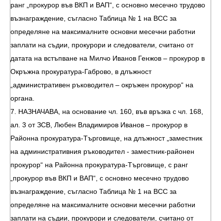
ранг „прокурор във ВКП и ВАП“, с основно месечно трудово
възнаграждение, съгласно Таблица № 1 на ВСС за
определяне на максималните основни месечни работни
заплати на съдии, прокурори и следователи, считано от
датата на встъпване на Милчо Иванов Генжов – прокурор в
Окръжна прокуратура-Габрово, в длъжност
„административен ръководител – окръжен прокурор“ на
органа.
7. НАЗНАЧАВА, на основание чл. 160, във връзка с чл. 168,
ал. 3 от ЗСВ, Любен Владимиров Иванов – прокурор в
Районна прокуратура-Търговище, на длъжност „заместник
на административния ръководител - заместник-районен
прокурор“ на Районна прокуратура-Търговище, с ранг
„прокурор във ВКП и ВАП“, с основно месечно трудово
възнаграждение, съгласно Таблица № 1 на ВСС за
определяне на максималните основни месечни работни
заплати на съдии, прокурори и следователи, считано от