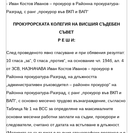
- Иван Костов Иванов – прокурор в Районна прокуратура-
Разград, с ранг „прокурор във ВКП и ВАП“
ПРОКУРОРСКАТА КОЛЕГИЯ НА ВИСШИЯ СЪДЕБЕН
СЪВЕТ
Р Е Ш И:
След проведеното явно гласуване и при обявения резултат:
10 гласа „за“, 0 гласа „против“, на основание чл. 194б, ал. 4
от ЗСВ, НАЗНАЧАВА Иван Костов Иванов – прокурор в
Районна прокуратура-Разград, на длъжността
„административен ръководител – районен прокурор“ на
Районна прокуратура-Разград, с ранг „прокурор във ВКП и
ВАП“, с основно месечно трудово възнаграждение, съгласно
Таблица № 1 на ВСС за определяне на максималните
основни месечни работни заплати на съдии, прокурори и
следователи, считано от датата на встъпване в длъжност.
(Мотивите се съдържат в пълния стенографски протокол и в