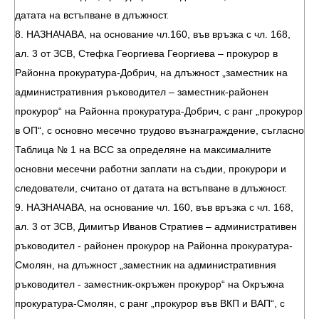
датата на встъпване в длъжност.
8. НАЗНАЧАВА, на основание чл.160, във връзка с чл. 168,
ал. 3 от ЗСВ, Стефка Георгиева Георгиева – прокурор в
Районна прокуратура-Добрич, на длъжност „заместник на
административния ръководител – заместник-районен
прокурор“ на Районна прокуратура-Добрич, с ранг „прокурор
в ОП“, с основно месечно трудово възнаграждение, съгласно
Таблица № 1 на ВСС за определяне на максималните
основни месечни работни заплати на съдии, прокурори и
следователи, считано от датата на встъпване в длъжност.
9. НАЗНАЧАВА, на основание чл. 160, във връзка с чл. 168,
ал. 3 от ЗСВ, Димитър Иванов Стратиев – административен
ръководител - районен прокурор на Районна прокуратура-
Смолян, на длъжност „заместник на административния
ръководител - заместник-окръжен прокурор“ на Окръжна
прокуратура-Смолян, с ранг „прокурор във ВКП и ВАП“, с