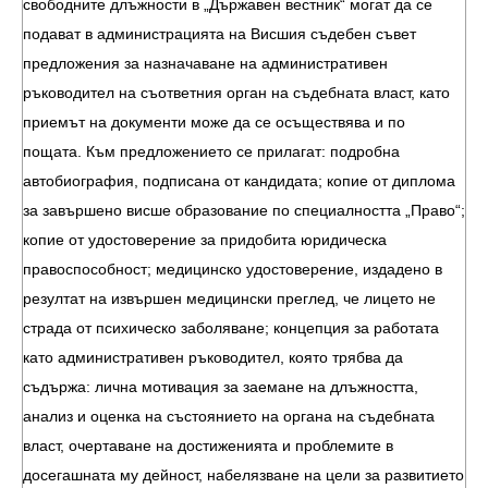
свободните длъжности в „Държавен вестник“ могат да се
подават в администрацията на Висшия съдебен съвет
предложения за назначаване на административен
ръководител на съответния орган на съдебната власт, като
приемът на документи може да се осъществява и по
пощата. Към предложението се прилагат: подробна
автобиография, подписана от кандидата; копие от диплома
за завършено висше образование по специалността „Право“;
копие от удостоверение за придобита юридическа
правоспособност; медицинско удостоверение, издадено в
резултат на извършен медицински преглед, че лицето не
страда от психическо заболяване; концепция за работата
като административен ръководител, която трябва да
съдържа: лична мотивация за заемане на длъжността,
анализ и оценка на състоянието на органа на съдебната
власт, очертаване на достиженията и проблемите в
досегашната му дейност, набелязване на цели за развитието