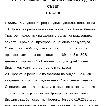
ПРОКУРОРСКАТА КОЛЕГИЯ НА ВИСШИЯ СЪДЕБЕН
СЪВЕТ
Р Е Ш И:
І. ВКЛЮЧВА в дневния ред следните допълнителни точки:
19. Проект на решение по заявлението на Христо Денчев
Христов – заместник на административния ръководител -
заместник-районен прокурор на Районна прокуратура-
Сливен, за освобождаване от заеманата длъжност и
преназначаване, на основание чл. 169, ал. 5 от ЗСВ, на
длъжност „прокурор“ в Районна прокуратура-Сливен.
Внася: Комисия по атестиране и конкурси
20. Проект на решение по молбата на Андрей Чекунов –
кандидат за младши следовател в Следствения отдел в
Специализираната прокуратура, включен в окончателния
списък, приет с решение на Прокурорската колегия на
Висшия съдебен съвет по Протокол № 35/07.10.2020 г., за
преустановяване на обучението му по чл. 249, ал. 1, т. 1 от