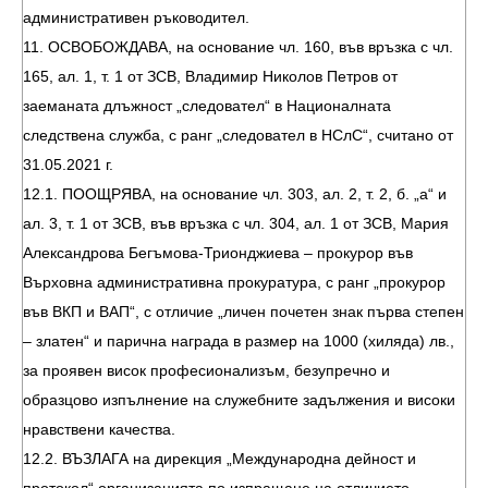
административен ръководител.
11. ОСВОБОЖДАВА, на основание чл. 160, във връзка с чл.
165, ал. 1, т. 1 от ЗСВ, Владимир Николов Петров от
заеманата длъжност „следовател“ в Националната
следствена служба, с ранг „следовател в НСлС“, считано от
31.05.2021 г.
12.1. ПООЩРЯВА, на основание чл. 303, ал. 2, т. 2, б. „а“ и
ал. 3, т. 1 от ЗСВ, във връзка с чл. 304, ал. 1 от ЗСВ, Мария
Александрова Бегъмова-Трионджиева – прокурор във
Върховна административна прокуратура, с ранг „прокурор
във ВКП и ВАП“, с отличие „личен почетен знак първа степен
– златен“ и парична награда в размер на 1000 (хиляда) лв.,
за проявен висок професионализъм, безупречно и
образцово изпълнение на служебните задължения и високи
нравствени качества.
12.2. ВЪЗЛАГА на дирекция „Международна дейност и