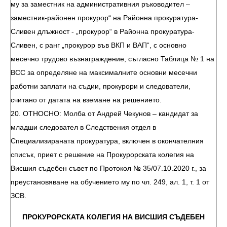
му за заместник на административния ръководител –
заместник-районен прокурор“ на Районна прокуратура-
Сливен длъжност - „прокурор“ в Районна прокуратура-
Сливен, с ранг „прокурор във ВКП и ВАП“, с основно
месечно трудово възнаграждение, съгласно Таблица № 1 на
ВСС за определяне на максималните основни месечни
работни заплати на съдии, прокурори и следователи,
считано от датата на вземане на решението.
20. ОТНОСНО: Молба от Андрей Чекунов – кандидат за
младши следовател в Следствения отдел в
Специализираната прокуратура, включен в окончателния
списък, приет с решение на Прокурорската колегия на
Висшия съдебен съвет по Протокол № 35/07.10.2020 г., за
преустановяване на обучението му по чл. 249, ал. 1, т. 1 от
ЗСВ.
ПРОКУРОРСКАТА КОЛЕГИЯ НА ВИСШИЯ СЪДЕБЕН