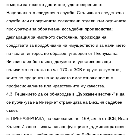
и мерки за тяхното достигане; удостоверение от
Националната следствена служба, Столичната следствена
служба или от окръжните следствени отдели към окръжните
прокуратури за образувани досъдебни производства;
декларация за имотното състояние, произхода на
средствата за придобиване на имуществото и за наличието
на частен интерес по образец, утвърден от Пленума на
Висшия съдебен съвет; документи, удостоверяващи
наличието на стажа по чл. 170 от ЗСВ и други документи,
които по преценка на кандидата имат отношение към
професионалните или нравствените му качества.
4.3. Решението да се обнародва в „Държавен вестник“ и да
се публикува на Интернет страницата на Висшия съдебен
съвет.
5. ПРЕНАЗНАЧАВА, на основание чл. 169, ал. 5 от ЗСВ, Иван
Калчев Иванов – изпълняващ функциите „административен
ръководител – районен прокурор“ на Районна прокуратура-