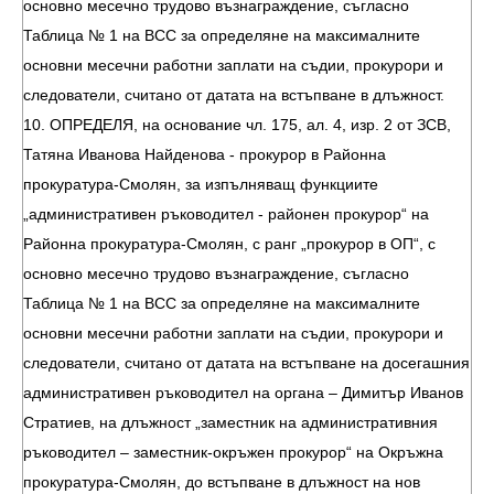
основно месечно трудово възнаграждение, съгласно
Таблица № 1 на ВСС за определяне на максималните
основни месечни работни заплати на съдии, прокурори и
следователи, считано от датата на встъпване в длъжност.
10. ОПРЕДЕЛЯ, на основание чл. 175, ал. 4, изр. 2 от ЗСВ,
Татяна Иванова Найденова - прокурор в Районна
прокуратура-Смолян, за изпълняващ функциите
„административен ръководител - районен прокурор“ на
Районна прокуратура-Смолян, с ранг „прокурор в ОП“, с
основно месечно трудово възнаграждение, съгласно
Таблица № 1 на ВСС за определяне на максималните
основни месечни работни заплати на съдии, прокурори и
следователи, считано от датата на встъпване на досегашния
административен ръководител на органа – Димитър Иванов
Стратиев, на длъжност „заместник на административния
ръководител – заместник-окръжен прокурор“ на Окръжна
прокуратура-Смолян, до встъпване в длъжност на нов