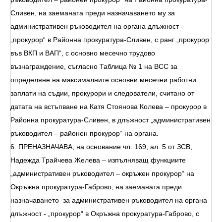
Сливен, на заеманата преди назначаването му за
административен ръководител на органа длъжност -
„прокурор“ в Районна прокуратура-Сливен, с ранг „прокурор
във ВКП и ВАП“, с основно месечно трудово
възнаграждение, съгласно Таблица № 1 на ВСС за
определяне на максималните основни месечни работни
заплати на съдии, прокурори и следователи, считано от
датата на встъпване на Катя Стоянова Колева – прокурор в
Районна прокуратура-Сливен, в длъжност „административен
ръководител – районен прокурор“ на органа.
6. ПРЕНАЗНАЧАВА, на основание чл. 169, ал. 5 от ЗСВ,
Надежда Трайчева Желева – изпълняващ функциите
„административен ръководител – окръжен прокурор“ на
Окръжна прокуратура-Габрово, на заеманата преди
назначаването за административен ръководител на органа
длъжност - „прокурор“ в Окръжна прокуратура-Габрово, с