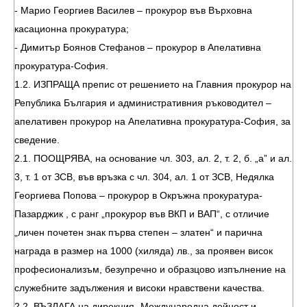
- Марио Георгиев Василев – прокурор във Върховна
касационна прокуратура;
- Димитър Боянов Стефанов – прокурор в Апелативна
прокуратура-София.
1.2. ИЗПРАЩА препис от решението на Главния прокурор на
Република България и административния ръководител –
апелативен прокурор на Апелативна прокуратура-София, за
сведение.
2.1. ПООЩРЯВА, на основание чл. 303, ал. 2, т. 2, б. „а” и ал.
3, т. 1 от ЗСВ, във връзка с чл. 304, ал. 1 от ЗСВ, Недялка
Георгиева Попова – прокурор в Окръжна прокуратура-
Пазарджик , с ранг „прокурор във ВКП и ВАП“, с отличие
„личен почетен знак първа степен – златен“ и парична
награда в размер на 1000 (хиляда) лв., за проявен висок
професионализъм, безупречно и образцово изпълнение на
служебните задължения и високи нравствени качества.
2.2. ВЪЗЛАГА на дирекция „Международна дейност и