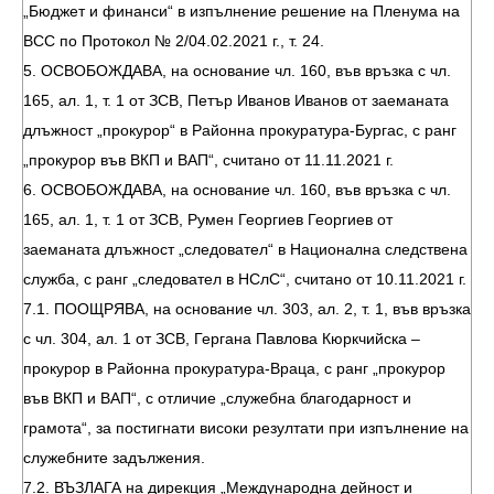
„Бюджет и финанси“ в изпълнение решение на Пленума на
ВСС по Протокол № 2/04.02.2021 г., т. 24.
5. ОСВОБОЖДАВА, на основание чл. 160, във връзка с чл.
165, ал. 1, т. 1 от ЗСВ, Петър Иванов Иванов от заеманата
длъжност „прокурор“ в Районна прокуратура-Бургас, с ранг
„прокурор във ВКП и ВАП“, считано от 11.11.2021 г.
6. ОСВОБОЖДАВА, на основание чл. 160, във връзка с чл.
165, ал. 1, т. 1 от ЗСВ, Румен Георгиев Георгиев от
заеманата длъжност „следовател“ в Национална следствена
служба, с ранг „следовател в НСлС“, считано от 10.11.2021 г.
7.1. ПООЩРЯВА, на основание чл. 303, ал. 2, т. 1, във връзка
с чл. 304, ал. 1 от ЗСВ, Гергана Павлова Кюркчийска –
прокурор в Районна прокуратура-Враца, с ранг „прокурор
във ВКП и ВАП“, с отличие „служебна благодарност и
грамота“, за постигнати високи резултати при изпълнение на
служебните задължения.
7.2. ВЪЗЛАГА на дирекция „Международна дейност и