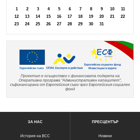
1
2
3
4
5
6
7
8
9
10
11
12
13
14
15
16
17
18
19
20
21
22
23
24
25
26
27
28
29
30
31
Проектът е осъществен с финансовата подкрепа на
Оперативна програма "Административен капацитет",
съфинансирана от Европейския съюз чрез Европейския социален
фонд
ЗА НАС
ПРЕСЦЕНТЪР
История на ВСС
Новини