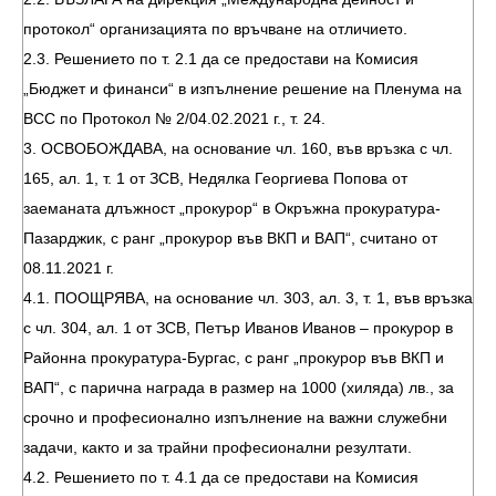
протокол“ организацията по връчване на отличието.
2.3. Решението по т. 2.1 да се предостави на Комисия
„Бюджет и финанси“ в изпълнение решение на Пленума на
ВСС по Протокол № 2/04.02.2021 г., т. 24.
3. ОСВОБОЖДАВА, на основание чл. 160, във връзка с чл.
165, ал. 1, т. 1 от ЗСВ, Недялка Георгиева Попова от
заеманата длъжност „прокурор“ в Окръжна прокуратура-
Пазарджик, с ранг „прокурор във ВКП и ВАП“, считано от
08.11.2021 г.
4.1. ПООЩРЯВА, на основание чл. 303, ал. 3, т. 1, във връзка
с чл. 304, ал. 1 от ЗСВ, Петър Иванов Иванов – прокурор в
Районна прокуратура-Бургас, с ранг „прокурор във ВКП и
ВАП“, с парична награда в размер на 1000 (хиляда) лв., за
срочно и професионално изпълнение на важни служебни
задачи, както и за трайни професионални резултати.
4.2. Решението по т. 4.1 да се предостави на Комисия