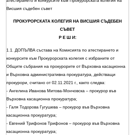
атестирането и конкурсите към Прокурорската колегия на
Висшия съдебен съвет
ПРОКУРОРСКАТА КОЛЕГИЯ НА ВИСШИЯ СЪДЕБЕН
СЪВЕТ
Р Е Ш И:
1.1. ДОПЪЛВА състава на Комисията по атестирането и
конкурсите към Прокурорската колегия с избраните от
Общите събрания на прокурорите от Върховна касационна
и Върховна административна прокуратура, действащи
прокурори, считано от 02.11.2021 г., както следва:
- Ангелина Иванова Митова-Мончовска – прокурор във
Върховна касационна прокуратура;
- Галя Тодорова Гугушева – прокурор във Върховна
касационна прокуратура;
- Евгений Трифонов Трифонов – прокурор във Върховна
касационна прокуратура;