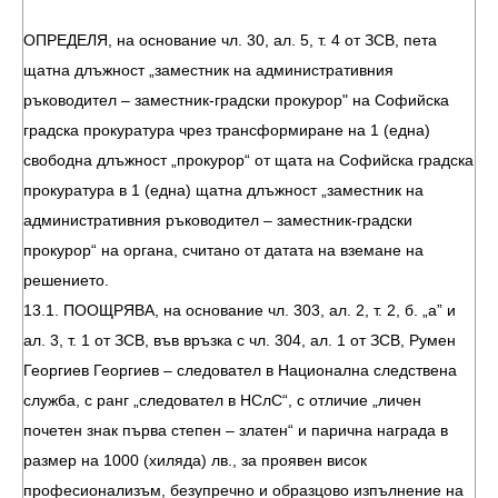
ОПРЕДЕЛЯ, на основание чл. 30, ал. 5, т. 4 от ЗСВ, пета
щатна длъжност „заместник на административния
ръководител – заместник-градски прокурор" на Софийска
градска прокуратура чрез трансформиране на 1 (една)
свободна длъжност „прокурор“ от щата на Софийска градска
прокуратура в 1 (една) щатна длъжност „заместник на
административния ръководител – заместник-градски
прокурор“ на органа, считано от датата на вземане на
решението.
13.1. ПООЩРЯВА, на основание чл. 303, ал. 2, т. 2, б. „а” и
ал. 3, т. 1 от ЗСВ, във връзка с чл. 304, ал. 1 от ЗСВ, Румен
Георгиев Георгиев – следовател в Национална следствена
служба, с ранг „следовател в НСлС“, с отличие „личен
почетен знак първа степен – златен“ и парична награда в
размер на 1000 (хиляда) лв., за проявен висок
професионализъм, безупречно и образцово изпълнение на