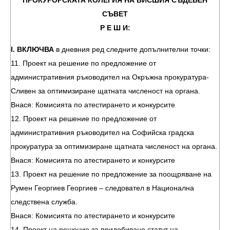
ПРОКУРОРСКАТА КОЛЕГИЯ НА ВИСШИЯ СЪДЕБЕН
СЪВЕТ
Р Е Ш И:
І. ВКЛЮЧВА
в дневния ред следните допълнителни точки:
11. Проект на решение по предложение от
административния ръководител на Окръжна прокуратура-
Сливен за оптимизиране щатната численост на органа.
Внася: Комисията по атестирането и конкурсите
12. Проект на решение по предложение от
административния ръководител на Софийска градска
прокуратура за оптимизиране щатната численост на органа.
Внася: Комисията по атестирането и конкурсите
13. Проект на решение по предложение за поощряване на
Румен Георгиев Георгиев – следовател в Национална
следствена служба.
Внася: Комисията по атестирането и конкурсите
14. Проект на решение за придобиване статут на