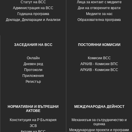
Статут на ВСС
Лица за контакт с медиите
Администрация на ВСС
Дни на отворените врати
Годишна програма
Медиите за нас
Доклади, Декларации и Анализи
Образователна програма
ЗАСЕДАНИЯ НА ВСС
ПОСТОЯННИ КОМИСИИ
Oнлайн
Комисии ВСС
Дневен ред
АРХИВ - Комисии ВПС
Протоколи
АРХИВ - Kомисии ВСС
Приложения
Регистър
НОРМАТИВНИ И ВЪТРЕШНИ
МЕЖДУНАРОДНА ДЕЙНОСТ
АКТОВЕ
Конституция на Р България
Механизъм за сътрудничество и
оценка
ЗСВ
Международни проекти и програми
Актове на ВСС