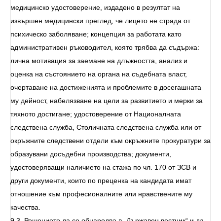
медицинско удостоверение, издадено в резултат на
извършен медицински преглед, че лицето не страда от
психическо заболяване; концепция за работата като
административен ръководител, която трябва да съдържа:
лична мотивация за заемане на длъжността, анализ и
оценка на състоянието на органа на съдебната власт,
очертаване на достиженията и проблемите в досегашната
му дейност, набелязване на цели за развитието и мерки за
тяхното достигане; удостоверение от Националната
следствена служба, Столичната следствена служба или от
окръжните следствени отдели към окръжните прокуратури за
образувани досъдебни производства; документи,
удостоверяващи наличието на стажа по чл. 170 от ЗСВ и
други документи, които по преценка на кандидата имат
отношение към професионалните или нравствените му
качества.
9.3. Решението да се обнародва в „Държавен вестник“ и да