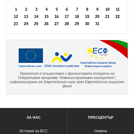
1
2
3
4
5
6
7
8
9
10
11
12
13
14
15
16
17
18
19
20
21
22
23
24
25
26
27
28
29
30
31
Проектът е осъществен с финансовата подкрепа на
Оперативна програма "Административен капацитет",
съфинансирана от Европейския съюз чрез Европейския социален
фонд
ЗА НАС
ПРЕСЦЕНТЪР
История на ВСС
Новини