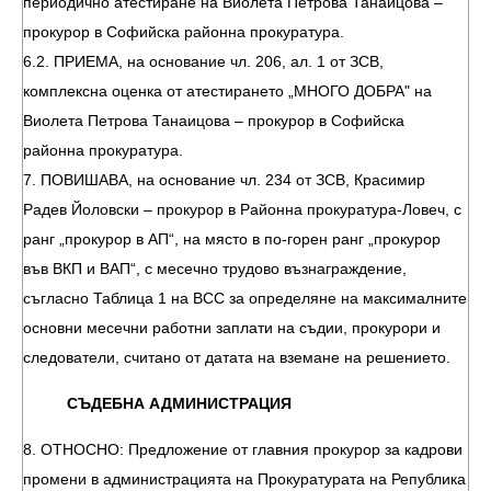
периодично атестиране на Виолета Петрова Танаицова –
прокурор в Софийска районна прокуратура.
6.2. ПРИЕМА, на основание чл. 206, ал. 1 от ЗСВ,
комплексна оценка от атестирането „МНОГО ДОБРА" на
Виолета Петрова Танаицова – прокурор в Софийска
районна прокуратура.
7. ПОВИШАВА, на основание чл. 234 от ЗСВ, Красимир
Радев Йоловски – прокурор в Районна прокуратура-Ловеч, с
ранг „прокурор в АП“, на място в по-горен ранг „прокурор
във ВКП и ВАП“, с месечно трудово възнаграждение,
съгласно Таблица 1 на ВСС за определяне на максималните
основни месечни работни заплати на съдии, прокурори и
следователи, считано от датата на вземане на решението.
СЪДЕБНА АДМИНИСТРАЦИЯ
8. ОТНОСНО: Предложение от главния прокурор за кадрови
промени в администрацията на Прокуратурата на Република