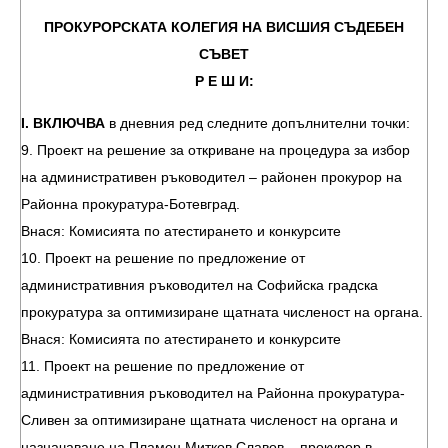
ПРОКУРОРСКАТА КОЛЕГИЯ НА ВИСШИЯ СЪДЕБЕН
СЪВЕТ
Р Е Ш И:
І. ВКЛЮЧВА
в дневния ред следните допълнителни точки:
9. Проект на решение за откриване на процедура за избор
на административен ръководител – районен прокурор на
Районна прокуратура-Ботевград.
Внася: Комисията по атестирането и конкурсите
10. Проект на решение по предложение от
административния ръководител на Софийска градска
прокуратура за оптимизиране щатната численост на органа.
Внася: Комисията по атестирането и конкурсите
11. Проект на решение по предложение от
административния ръководител на Районна прокуратура-
Сливен за оптимизиране щатната численост на органа и
назначаване на Пламен Митков Славов – прокурор в