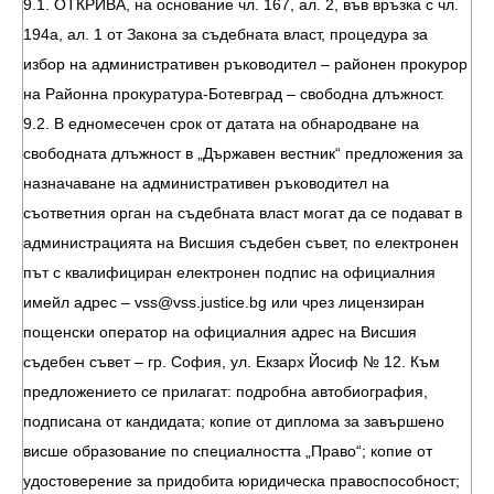
9.1. ОТКРИВА, на основание чл. 167, ал. 2, във връзка с чл.
194а, ал. 1 от Закона за съдебната власт, процедура за
избор на административен ръководител – районен прокурор
на Районна прокуратура-Ботевград – свободна длъжност.
9.2. В едномесечен срок от датата на обнародване на
свободната длъжност в „Държавен вестник“ предложения за
назначаване на административен ръководител на
съответния орган на съдебната власт могат да се подават в
администрацията на Висшия съдебен съвет, по електронен
път с квалифициран електронен подпис на официалния
имейл адрес –
vss@vss.justice.bg
или чрез лицензиран
пощенски оператор на официалния адрес на Висшия
съдебен съвет – гр. София, ул. Екзарх Йосиф № 12. Към
предложението се прилагат: подробна автобиография,
подписана от кандидата; копие от диплома за завършено
висше образование по специалността „Право“; копие от
удостоверение за придобита юридическа правоспособност;