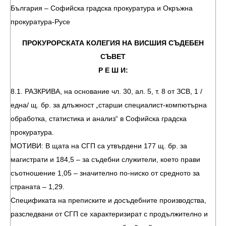
България – Софийска градска прокуратура и Окръжна
прокуратура-Русе
ПРОКУРОРСКАТА КОЛЕГИЯ НА ВИСШИЯ СЪДЕБЕН
СЪВЕТ
Р Е Ш И:
8.1. РАЗКРИВА, на основание чл. 30, ал. 5, т. 8 от ЗСВ, 1 /
една/ щ. бр. за длъжност „старши специалист-компютърна
обработка, статистика и анализ“ в Софийска градска
прокуратура.
МОТИВИ: В щата на СГП са утвърдени 177 щ. бр. за
магистрати и 184,5 – за съдебни служители, което прави
съотношение 1,05 – значително по-ниско от средното за
страната – 1,29.
Спецификата на преписките и досъдебните производства,
разследвани от СГП се характеризират с продължително и