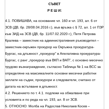
СЪВЕТ
Р Е Ш И:
4.1. ПОВИШАВА, на основание чл. 160 и чл. 193, ал. 6 от
ЗСВ (ДВ, бр. 28/08.04.2016 г.), във връзка с § 72, ал. 1 от ПЗР
към ЗИД на ЗСВ (ДВ, бр. 11/07.02.2020 г.), Петя Петрова
Кралева – заместник на административния ръководител –
заместник-окръжен прокурор на Окръжна прокуратура-
Бургас, на длъжност „прокурор" в Апелативна прокуратура-
Бургас, с ранг „прокурор във ВКП и ВАП", с основно месечно
трудово възнаграждение, съгласно Таблица № 1 на ВСС за
определяне на максималните основни месечни работни
заплати на съдии, прокурори и следователи, считано от
датата на встъпване в длъжност.
4.2. Решениeтo по т. 4.1. подлежи на обжалване при
условията и по реда на чл. 193, ал. 8 от ЗСВ.
5. ОТНОСНО: Молба на Радослав Николаев Косев –