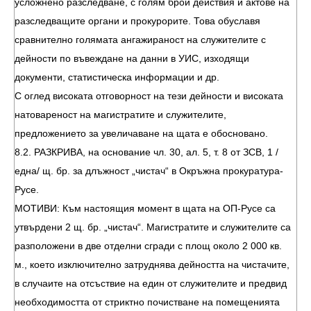
усложнено разследване, с голям брой действия и актове на
разследващите органи и прокурорите. Това обуславя
сравнително голямата ангажираност на служителите с
дейности по въвеждане на данни в УИС, изходящи
документи, статистическа информации и др.
С оглед високата отговорност на тези дейности и високата
натовареност на магистратите и служителите,
предложението за увеличаване на щата е обосновано.
8.2. РАЗКРИВА, на основание чл. 30, ал. 5, т. 8 от ЗСВ, 1 /
една/ щ. бр. за длъжност „чистач“ в Окръжна прокуратура-
Русе.
МОТИВИ: Към настоящия момент в щата на ОП-Русе са
утвърдени 2 щ. бр. „чистач“. Магистратите и служителите са
разположени в две отделни сгради с площ около 2 000 кв.
м., което изключително затруднява дейността на чистачите,
в случаите на отсъствие на един от служителите и предвид
необходимостта от стриктно почистване на помещенията