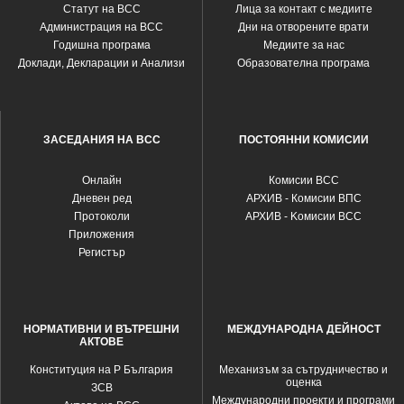
Статут на ВСС
Лица за контакт с медиите
Администрация на ВСС
Дни на отворените врати
Годишна програма
Медиите за нас
Доклади, Декларации и Анализи
Образователна програма
ЗАСЕДАНИЯ НА ВСС
ПОСТОЯННИ КОМИСИИ
Oнлайн
Комисии ВСС
Дневен ред
АРХИВ - Комисии ВПС
Протоколи
АРХИВ - Kомисии ВСС
Приложения
Регистър
НОРМАТИВНИ И ВЪТРЕШНИ
МЕЖДУНАРОДНА ДЕЙНОСТ
АКТОВЕ
Конституция на Р България
Механизъм за сътрудничество и
оценка
ЗСВ
Международни проекти и програми