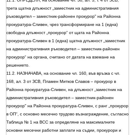
11.1. ОПРЕДЕЛЯ, на основание чл. 30, ал. 5, т. 4 от ЗСВ,
трета щатна длъжност „заместник на административния
ръководител – заместник-районен прокурор" на Районна
прокуратура-Сливен, чрез трансформиране на 1 (една)
свободна длъжност „прокурор“ от щата на Районна
прокуратура-Сливен в 1 (една) щатна длъжност „заместник
на административния ръководител – заместник-районен
прокурор“ на органа, считано от датата на вземане на
решението.
11.2. НАЗНАЧАВА, на основание чл. 160, във връзка с чл.
168, ал. 3 от ЗСВ, Пламен Митков Славов – прокурор в
Районна прокуратура-Сливен, на длъжност „заместник на
административния ръководител – заместник-районен
прокурор" на Районна прокуратура-Сливен, с ранг „прокурор
в ОП“, с основно месечно трудово възнаграждение, съгласно
Таблица № 1 на ВСС за определяне на максималните
основни месечни работни заплати на съдии, прокурори и