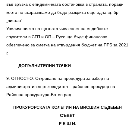
във връзка с епидемичната обстановка в страната, поради
което не възразяваме да бъде разкрита още една щ. бр.
„чистач“.
Увеличението на щатната численост на съдебните
служители в СГП и ОП – Русе ще бъде финансово
обезпечено за сметка на утвърдения бюджет на ПРБ за 2021
г.
ДОПЪЛНИТЕЛНИ ТОЧКИ
9. ОТНОСНО: Откриване на процедура за избор на
административен ръководител – районен прокурор на
Районна прокуратура-Ботевград
ПРОКУРОРСКАТА КОЛЕГИЯ НА ВИСШИЯ СЪДЕБЕН
СЪВЕТ
Р Е Ш И: