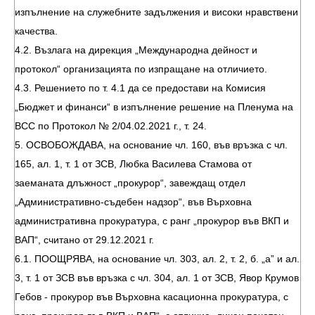
изпълнение на служебните задължения и високи нравствени
качества.
4.2. Възлага на дирекция „Международна дейност и
протокол“ организацията по изпращане на отличието.
4.3. Решението по т. 4.1 да се предостави на Комисия
„Бюджет и финанси“ в изпълнение решение на Пленума на
ВСС по Протокол № 2/04.02.2021 г., т. 24.
5. ОСВОБОЖДАВА, на основание чл. 160, във връзка с чл.
165, ал. 1, т. 1 от ЗСВ, Любка Василева Стамова от
заеманата длъжност „прокурор“, завеждащ отдел
„Административно-съдебен надзор“, във Върховна
административна прокуратура, с ранг „прокурор във ВКП и
ВАП“, считано от 29.12.2021 г.
6.1. ПООЩРЯВА, на основание чл. 303, ал. 2, т. 2, б. „а” и ал.
3, т. 1 от ЗСВ във връзка с чл. 304, ал. 1 от ЗСВ, Явор Крумов
Гебов - прокурор във Върховна касационна прокуратура, с