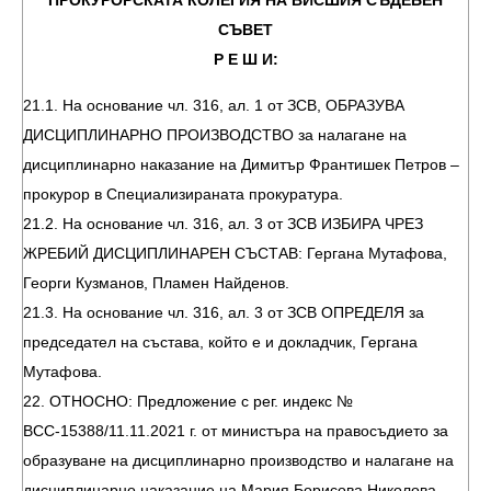
ПРОКУРОРСКАТА КОЛЕГИЯ НА ВИСШИЯ СЪДЕБЕН
СЪВЕТ
Р Е Ш И:
21.1. На основание чл. 316, ал. 1 от ЗСВ, ОБРАЗУВА
ДИСЦИПЛИНАРНО ПРОИЗВОДСТВО за налагане на
дисциплинарно наказание на Димитър Франтишек Петров –
прокурор в Специализираната прокуратура.
21.2. На основание чл. 316, ал. 3 от ЗСВ ИЗБИРА ЧРЕЗ
ЖРЕБИЙ ДИСЦИПЛИНАРЕН СЪСТАВ: Гергана Мутафова,
Георги Кузманов, Пламен Найденов.
21.3. На основание чл. 316, ал. 3 от ЗСВ ОПРЕДЕЛЯ за
председател на състава, който е и докладчик, Гергана
Мутафова.
22. ОТНОСНО: Предложение с рег. индекс №
ВСС-15388/11.11.2021 г. от министъра на правосъдието за
образуване на дисциплинарно производство и налагане на
дисциплинарно наказание на Мария Борисова Николова –