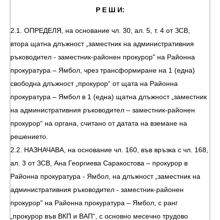
Р Е Ш И:
2.1. ОПРЕДЕЛЯ, на основание чл. 30, ал. 5, т. 4 от ЗСВ,
втора щатна длъжност „заместник на административния
ръководител - заместник-районен прокурор" на Районна
прокуратура – Ямбол, чрез трансформиране на 1 (една)
свободна длъжност „прокурор“ от щата на Районна
прокуратура – Ямбол в 1 (една) щатна длъжност „заместник
на административния ръководител – заместник-районен
прокурор“ на органа, считано от датата на вземане на
решението.
2.2. НАЗНАЧАВА, на основание чл. 160, във връзка с чл. 168,
ал. 3 от ЗСВ, Ана Георгиева Саракостова – прокурор в
Районна прокуратура - Ямбол, на длъжност „заместник на
административния ръководител - заместник-районен
прокурор" на Районна прокуратура – Ямбол, с ранг
„прокурор във ВКП и ВАП“, с основно месечно трудово