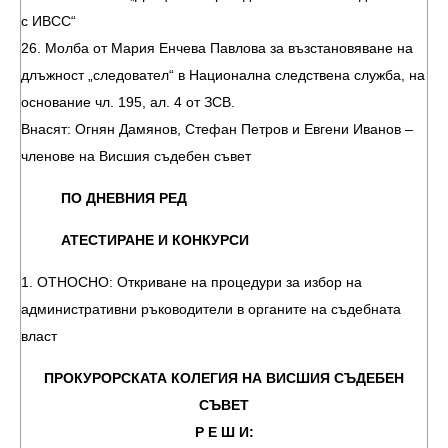
с ИВСС“
26. Молба от Мария Енчева Павлова за възстановяване на
длъжност „следовател“ в Национална следствена служба, на
основание чл. 195, ал. 4 от ЗСВ.
Внасят: Огнян Дамянов, Стефан Петров и Евгени Иванов –
членове на Висшия съдебен съвет
ПО ДНЕВНИЯ РЕД
АТЕСТИРАНЕ И КОНКУРСИ
1. ОТНОСНО: Откриване на процедури за избор на
административни ръководители в органите на съдебната
власт
ПРОКУРОРСКАТА КОЛЕГИЯ НА ВИСШИЯ СЪДЕБЕН
СЪВЕТ
Р Е Ш И: