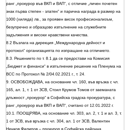
ранг „прокурор във ВКП и ВАП“, с отличие „личен почетен
знак първа степен - златен“ и парична награда в размер на
1000 (хиляда) лв., за проявен висок професионализъм,
безупречно и образцово изпълнение на служебните
задължения и високи нравствени качества.
8.2 Възлага на дирекция „Международна дейност и
протокол“ организацията по изпращане на отличието.
8.3. Решението по т. 8.1 да се предостави на Комисия
„Бюджет и финанси“ в изпълнение решение на Пленума на
ВСС по Протокол № 2/04.02.2021 г., т. 24.
9. ОСВОБОЖДАВА, на основание чл. 160, във връзка с чл.
165, ал. 1, т. 1 от ЗСВ, Стоил Крумов Томов от заеманата
длъжност „прокурор“ в Софийска градска прокуратура, с
ранг „прокурор във ВКП и ВАП“, считано от 12.01.2022 г.
10.1. ПООЩРЯВА, на основание чл. 303, ал. 2, т. 1 и ал. 3, т.
1 от ЗСВ, във връзка с чл. 304, ал. 1 от ЗСВ, Валентин
Ненков Филипов – прокурор в Софийска районна