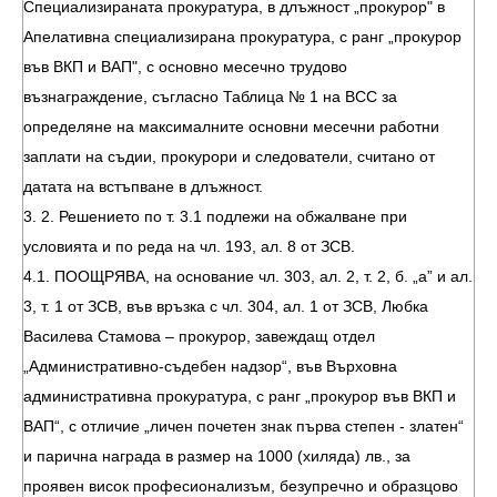
Специализираната прокуратура, в длъжност „прокурор" в
Апелативна специализирана прокуратура, с ранг „прокурор
във ВКП и ВАП", с основно месечно трудово
възнаграждение, съгласно Таблица № 1 на ВСС за
определяне на максималните основни месечни работни
заплати на съдии, прокурори и следователи, считано от
датата на встъпване в длъжност.
3. 2. Решението по т. 3.1 подлежи на обжалване при
условията и по реда на чл. 193, ал. 8 от ЗСВ.
4.1. ПООЩРЯВА, на основание чл. 303, ал. 2, т. 2, б. „а” и ал.
3, т. 1 от ЗСВ, във връзка с чл. 304, ал. 1 от ЗСВ, Любка
Василева Стамова – прокурор, завеждащ отдел
„Административно-съдебен надзор“, във Върховна
административна прокуратура, с ранг „прокурор във ВКП и
ВАП“, с отличие „личен почетен знак първа степен - златен“
и парична награда в размер на 1000 (хиляда) лв., за
проявен висок професионализъм, безупречно и образцово