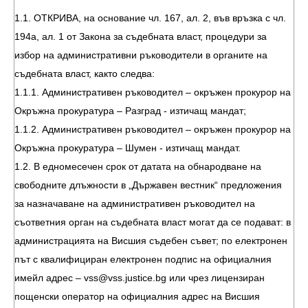
1.1. ОТКРИВА, на основание чл. 167, ал. 2, във връзка с чл.
194а, ал. 1 от Закона за съдебната власт, процедури за
избор на административни ръководители в органите на
съдебната власт, както следва:
1.1.1. Административен ръководител – окръжен прокурор на
Окръжна прокуратура – Разград - изтичащ мандат;
1.1.2. Административен ръководител – окръжен прокурор на
Окръжна прокуратура – Шумен - изтичащ мандат.
1.2. В едномесечен срок от датата на обнародване на
свободните длъжности в „Държавен вестник“ предложения
за назначаване на административен ръководител на
съответния орган на съдебната власт могат да се подават: в
администрацията на Висшия съдебен съвет; по електронен
път с квалифициран електронен подпис на официалния
имейл адрес –
vss@vss.justice.bg
или чрез лицензиран
пощенски оператор на официалния адрес на Висшия