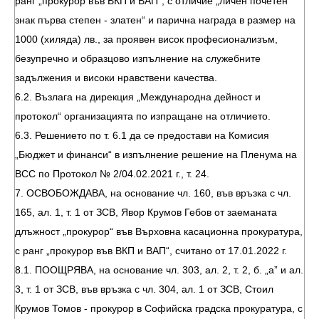
ранг „прокурор във ВКП и ВАП“, с отличие „личен почетен
знак първа степен - златен“ и парична награда в размер на
1000 (хиляда) лв., за проявен висок професионализъм,
безупречно и образцово изпълнение на служебните
задължения и високи нравствени качества.
6.2. Възлага на дирекция „Международна дейност и
протокол“ организацията по изпращане на отличието.
6.3. Решението по т. 6.1 да се предостави на Комисия
„Бюджет и финанси“ в изпълнение решение на Пленума на
ВСС по Протокол № 2/04.02.2021 г., т. 24.
7. ОСВОБОЖДАВА, на основание чл. 160, във връзка с чл.
165, ал. 1, т. 1 от ЗСВ, Явор Крумов Гебов от заеманата
длъжност „прокурор“ във Върховна касационна прокуратура,
с ранг „прокурор във ВКП и ВАП“, считано от 17.01.2022 г.
8.1. ПООЩРЯВА, на основание чл. 303, ал. 2, т. 2, б. „а” и ал.
3, т. 1 от ЗСВ, във връзка с чл. 304, ал. 1 от ЗСВ, Стоил
Крумов Томов - прокурор в Софийска градска прокуратура, с