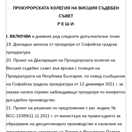
ПРОКУРОРСКАТА КОЛЕГИЯ НА ВИСШИЯ СЪДЕБЕН
СЪВЕТ
Р Е Ш И:
І. ВКЛЮЧВА
в дневния ред следните допълнителни точки:
19. Докладна записка от прокурори от Софийска градска
прокуратура.
20. Проект на Декларация на Прокурорската колегия на
Висшия съдебен съвет, във връзка с позиция на
Прокуратурата на Република България, по повод съобщение
на Софийска градска прокуратура от 12 декември 2021 г. за
оказан натиск спрямо наблюдаващи прокурори по конкретно
досъдебно производство.
21. Проект на решение по предложение с рег. индекс №
ВСС-15389/11.11.2021 г. от министъра на правосъдието за
образуване на дисциплинарно производство и налагане на
дисциплинарно наказание на Димитър Франтишек Петров –