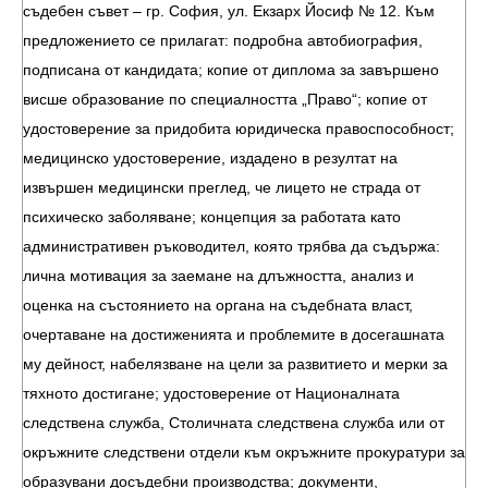
съдебен съвет – гр. София, ул. Екзарх Йосиф № 12. Към
предложението се прилагат: подробна автобиография,
подписана от кандидата; копие от диплома за завършено
висше образование по специалността „Право“; копие от
удостоверение за придобита юридическа правоспособност;
медицинско удостоверение, издадено в резултат на
извършен медицински преглед, че лицето не страда от
психическо заболяване; концепция за работата като
административен ръководител, която трябва да съдържа:
лична мотивация за заемане на длъжността, анализ и
оценка на състоянието на органа на съдебната власт,
очертаване на достиженията и проблемите в досегашната
му дейност, набелязване на цели за развитието и мерки за
тяхното достигане; удостоверение от Националната
следствена служба, Столичната следствена служба или от
окръжните следствени отдели към окръжните прокуратури за
образувани досъдебни производства; документи,