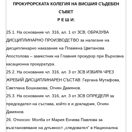
ПРОКУРОРСКАТА КОЛЕГИЯ НА ВИСШИЯ СЪДЕБЕН
СЪВЕТ
Р Е Ш И:
25.1. На основание чл. 316, ал. 1 от ЗСВ, ОБРАЗУВА
ДИСЦИПЛИНАРНО ПРОИЗВОДСТВО за налагане на
дисциплинарно наказание на Пламена Цветанова
Апостолова – заместник на Главния прокурор при Върховна
касационна прокуратура.
25.2. На основание чл. 316, ал. 3 от ЗСВ ИЗБИРА ЧРЕЗ
ЖРЕБИЙ ДИСЦИПЛИНАРЕН СЪСТАВ: Гергана Мутафова,
Светлана Бошнакова, Огнян Дамянов.
25.3. На основание чл. 316, ал. 3 от ЗСВ ОПРЕДЕЛЯ за
председател на състава, който е и докладчик, Огнян
Дамянов.
26. Относно: Молба от Мария Енчева Павлова за
възстановяване на длъжност „следовател“ в Национална