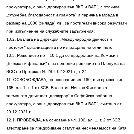
прокуратура, с ранг „прокурор във ВКП и ВАП“, с отличие
„служебна благодарност и грамота“ и парична награда в
размер на 1000 (хиляда) лв., за постигнати високи резултати
при изпълнение на служебните задължения.
10.2. Възлага на дирекция „Международна дейност и
протокол“ организацията по изпращане на отличието.
10.3. Решението по т. 10.1 да се предостави на Комисия
„Бюджет и финанси“ в изпълнение решение на Пленума на
ВСС по Протокол № 2/04.02.2021 г., т. 24.
11. ОСВОБОЖДАВА, на основание чл. 160, във връзка с чл.
165, ал. 1, т. 1 от ЗСВ, Валентин Ненков Филипов от
заеманата длъжност „прокурор“ в Софийска районна
прокуратура, с ранг „прокурор във ВКП и ВАП“, считано от
29.12.2021 г.
12.1. ПРОВЕЖДА, на основание чл. 196, ал. 1, т. 2 от ЗСВ,
атестиране за придобиване статут на несменяемост на Катя