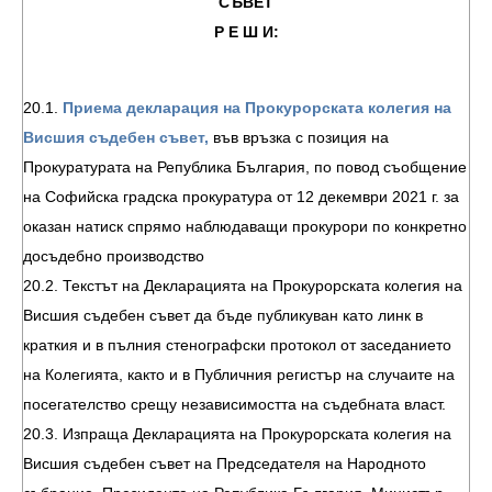
СЪВЕТ
Р Е Ш И:
20.1.
Приема декларация на Прокурорската колегия на
Висшия съдебен съвет,
във връзка с позиция на
Прокуратурата на Република България, по повод съобщение
на Софийска градска прокуратура от 12 декември 2021 г. за
оказан натиск спрямо наблюдаващи прокурори по конкретно
досъдебно производство
20.2. Текстът на Декларацията на Прокурорската колегия на
Висшия съдебен съвет да бъде публикуван като линк в
краткия и в пълния стенографски протокол от заседанието
на Колегията, както и в Публичния регистър на случаите на
посегателство срещу независимостта на съдебната власт.
20.3. Изпраща Декларацията на Прокурорската колегия на
Висшия съдебен съвет на Председателя на Народното