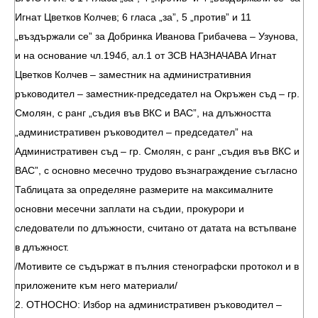
Игнат Цветков Колчев; 6 гласа „за”, 5 „против” и 11
„въздържали се” за Добринка Иванова Грибачева – Узунова,
и на основание чл.194б, ал.1 от ЗСВ НАЗНАЧАВА Игнат
Цветков Колчев – заместник на административния
ръководител – заместник-председател на Окръжен съд – гр.
Смолян, с ранг „съдия във ВКС и ВАС”, на длъжността
„административен ръководител – председател” на
Административен съд – гр. Смолян, с ранг „съдия във ВКС и
ВАС”, с основно месечно трудово възнаграждение съгласно
Таблицата за определяне размерите на максималните
основни месечни заплати на съдии, прокурори и
следователи по длъжности, считано от датата на встъпване
в длъжност.
/Мотивите се съдържат в пълния стенографски протокол и в
приложените към него материали/
2. ОТНОСНО: Избор на административен ръководител –