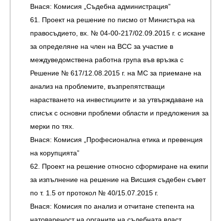
Внася: Комисия „Съдебна администрация”
61. Проект на решение по писмо от Министъра на
правосъдието, вх. № 04-00-217/02.09.2015 г. с искане
за определяне на член на ВСС за участие в
междуведомствена работна група във връзка с
Решение № 617/12.08.2015 г. на МС за приемане на
анализ на проблемите, възпрепятстващи
нарастването на инвестициите и за утвърждаване на
списък с основни проблеми области и предложения за
мерки по тях.
Внася: Комисия „Професионална етика и превенция
на корупцията”
62. Проект на решение относно сформиране на екипи
за изпълнение на решение на Висшия съдебен съвет
по т. 1.5 от протокол № 40/15.07.2015 г.
Внася: Комисия по анализ и отчитане степента на
натовареност на органите на съдебната власт