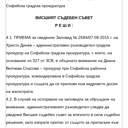
Софийска градска прокуратура
ВИСШИЯТ СЪДЕБЕН СЪВЕТ
Р Е Ш И :
4.1. ПРИЕМА за сведение Заповед № 2584/07.08.2015 г. на
Христо Динев – административен ръководител-градски
прокурор на Софийска градска прокуратура, с която, на
основание чл.327 от ЗСВ, е обърнато внимание на Диана
Велчева Спасова – прокурор при Софийска районна
прокуратура, командирована в Софийска градска
прокуратура и същата да се приложи към кадровото досие
на магистрата.
4.2. В случай на оспорване на заповедта за обръщане на
внимание, административният ръководител следва да
уведоми Висшия съдебен съвет за влязлото в сила съдебно
решение, като изпрати препис от същото за прилагане към