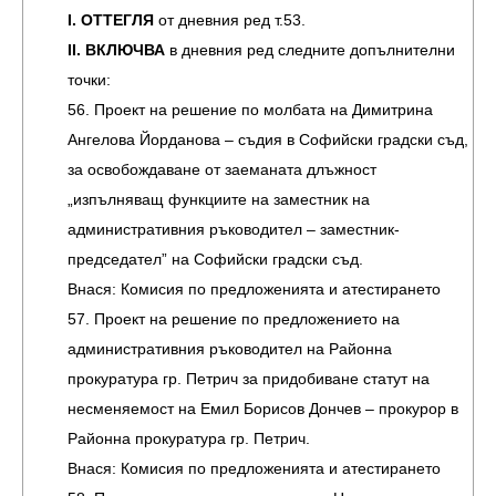
I. ОТТЕГЛЯ
от дневния ред т.53.
IІ. ВКЛЮЧВА
в дневния ред следните допълнителни
точки:
56. Проект на решение по молбата на Димитрина
Ангелова Йорданова – съдия в Софийски градски съд,
за освобождаване от заеманата длъжност
„изпълняващ функциите на заместник на
административния ръководител – заместник-
председател” на Софийски градски съд.
Внася: Комисия по предложенията и атестирането
57. Проект на решение по предложението на
административния ръководител на Районна
прокуратура гр. Петрич за придобиване статут на
несменяемост на Емил Борисов Дончев – прокурор в
Районна прокуратура гр. Петрич.
Внася: Комисия по предложенията и атестирането