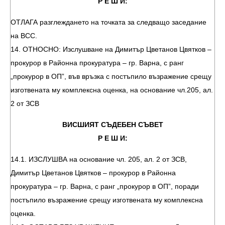
Р Е Ш И:
ОТЛАГА разглеждането на точката за следващо заседание
на ВСС.
14. ОТНОСНО: Изслушване на Димитър Цветанов Цвятков –
прокурор в Районна прокуратура – гр. Варна, с ранг
„прокурор в ОП”, във връзка с постъпило възражение срещу
изготвената му комплексна оценка, на основание чл.205, ал.
2 от ЗСВ
ВИСШИЯТ СЪДЕБЕН СЪВЕТ
Р Е Ш И:
14.1. ИЗСЛУШВА на основание чл. 205, ал. 2 от ЗСВ,
Димитър Цветанов Цвятков – прокурор в Районна
прокуратура – гр. Варна, с ранг „прокурор в ОП”, поради
постъпило възражение срещу изготвената му комплексна
оценка.