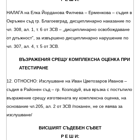
НАЛАГА на Елка Йорданова Филчева – Ерменкова – съдия в
Окръжен съд гр. Благоевград, дисциплинарно наказание по
чл. 308, ал. 1, т. 6 от ЗСВ – „дисциплинарно освобождаване
от длъжност”, за извършено дисциплинарно нарушение по
чл. 307, ал. 4, т. 5 от ЗСВ.
ВЪЗРАЖЕНИЯ СРЕЩУ КОМПЛЕКСНА ОЦЕНКА ПРИ
АТЕСТИРАНЕ
12. ОТНОСНО: Изслушване на Иван Цветозаров Иванов –
съдия в Районен съд – гр. Козлодуй, във връзка с постъпило
възражение срещу изготвената му комплексна оценка, на
основание чл.205, ал. 2 от ЗСВ /поканен, не се явява за
изслушване/
ВИСШИЯТ СЪДЕБЕН СЪВЕТ
Р Е Ш И: