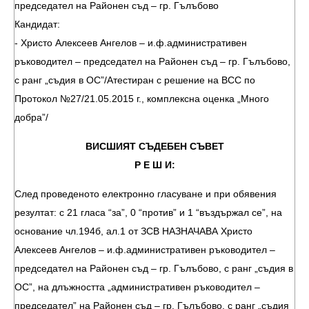
председател на Районен съд – гр. Гълъбово
Кандидат:
- Христо Алексеев Ангелов – и.ф.административен
ръководител – председател на Районен съд – гр. Гълъбово,
с ранг „съдия в ОС”/Атестиран с решение на ВСС по
Протокол №27/21.05.2015 г., комплексна оценка „Много
добра”/
ВИСШИЯТ СЪДЕБЕН СЪВЕТ
Р Е Ш И:
След проведеното електронно гласуване и при обявения
резултат: с 21 гласа “за”, 0 “против” и 1 “въздържал се”, на
основание чл.194б, ал.1 от ЗСВ НАЗНАЧАВА Христо
Алексеев Ангелов – и.ф.административен ръководител –
председател на Районен съд – гр. Гълъбово, с ранг „съдия в
ОС”, на длъжността „административен ръководител –
председател” на Районен съд – гр. Гълъбово, с ранг „съдия