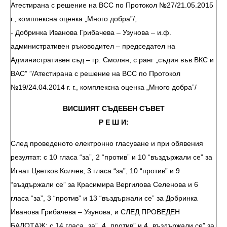
Атестирана с решение на ВСС по Протокол №27/21.05.2015
г., комплексна оценка „Много добра”/;
- Добринка Иванова Грибачева – Узунова – и.ф.
административен ръководител – председател на
Административен съд – гр. Смолян, с ранг „съдия във ВКС и
ВАС” ”/Атестирана с решение на ВСС по Протокол
№19/24.04.2014 г. г., комплексна оценка „Много добра”/
ВИСШИЯТ СЪДЕБЕН СЪВЕТ
Р Е Ш И:
След проведеното електронно гласуване и при обявения
резултат: с 10 гласа “за”, 2 “против” и 10 “въздържали се” за
Игнат Цветков Колчев; 3 гласа “за”, 10 “против” и 9
“въздържали се” за Красимира Вергилова Селенова и 6
гласа “за”, 3 “против” и 13 “въздържали се” за Добринка
Иванова Грибачева – Узунова, и СЛЕД ПРОВЕДЕН
БАЛОТАЖ: с 14 гласа „за”, 4 „против” и 4 „въздържали се” за