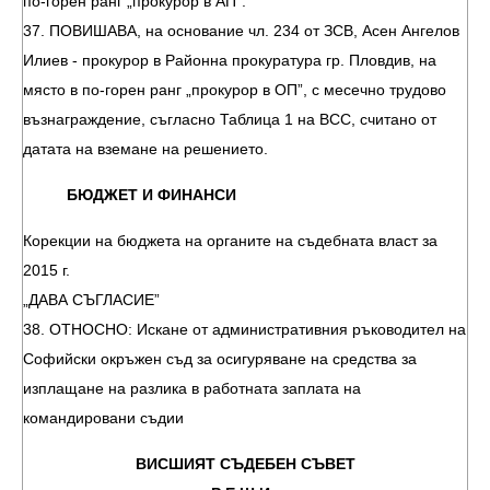
по-горен ранг „прокурор в АП”.
37. ПОВИШАВА, на основание чл. 234 от ЗСВ, Асен Ангелов
Илиев - прокурор в Районна прокуратура гр. Пловдив, на
място в по-горен ранг „прокурор в ОП”, с месечно трудово
възнаграждение, съгласно Таблица 1 на ВСС, считано от
датата на вземане на решението.
БЮДЖЕТ И ФИНАНСИ
Корекции на бюджета на органите на съдебната власт за
2015 г.
„ДАВА СЪГЛАСИЕ”
38. ОТНОСНО: Искане от административния ръководител на
Софийски окръжен съд за осигуряване на средства за
изплащане на разлика в работната заплата на
командировани съдии
ВИСШИЯТ СЪДЕБЕН СЪВЕТ