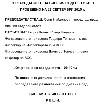
ОТ ЗАСЕДАНИЕТО НА ВИСШИЯ СЪДЕБЕН СЪВЕТ
ПРОВЕДЕНО НА
1
7 СЕПТЕМВРИ 2015 г.
ПРЕДСЕДАТЕЛСТВАЩ:
Соня Найденова – представляващ
Висшия съдебен съвет
ОТСЪСТВАТ:
Георги Колев, Сотир Цацаров
/На заседанието присъства Теодора Точкова – главен
инспектор на Инспектората към ВСС/
/На заседанието присъства Димитър Тончев - главен
секретар на ВСС/
/Откриване на заседанието – 09.40 ч./
По внесените допълнения и на основание
последвалите разисквания по дневния ред
ВИСШИЯТ СЪДЕБЕН СЪВЕТ
Р Е Ш И: