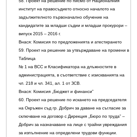
58. Проект на решение по писмо от Националния
институт на правосъдието относно началото на
задължителното първоначално обучение на
кандидатите за младши съдии и младши прокурори –
випуск 2015 – 2016 г.
Внася: Комисия по предложенията и атестирането
59. Проект на решение за утвърждаване на промени в
Таблица
№ 1 на ВСС и Класификатора на длъжностите в
администрацията, в съответствие с изискванията на
чл. 218 и чл. 341, ал. 1 от ЗСВ.
Внася: Комисия „Бюджет и финанси”
60. Проект на решение по искането на председателя
на Окръжен съд гр. Добрич за даване на съгласие за
сключване на договор с Дирекция „Бюро по труда” –
Добрич за назначаване на лице с трайни увреждания
за изпълнение на определени трудови функции.