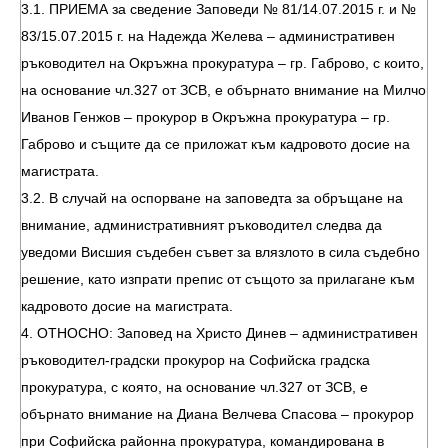
3.1. ПРИЕМА за сведение Заповеди № 81/14.07.2015 г. и №
83/15.07.2015 г. на Надежда Желева – административен
ръководител на Окръжна прокуратура – гр. Габрово, с които,
на основание чл.327 от ЗСВ, е обърнато внимание на Милчо
Иванов Генжов – прокурор в Окръжна прокуратура – гр.
Габрово и същите да се приложат към кадровото досие на
магистрата.
3.2. В случай на оспорване на заповедта за обръщане на
внимание, административният ръководител следва да
уведоми Висшия съдебен съвет за влязлото в сила съдебно
решение, като изпрати препис от същото за прилагане към
кадровото досие на магистрата.
4. ОТНОСНО: Заповед на Христо Динев – административен
ръководител-градски прокурор на Софийска градска
прокуратура, с която, на основание чл.327 от ЗСВ, е
обърнато внимание на Диана Велчева Спасова – прокурор
при Софийска районна прокуратура, командирована в