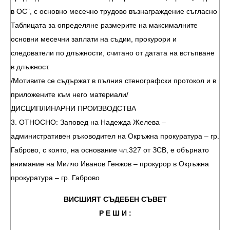
в ОС”, с основно месечно трудово възнаграждение съгласно
Таблицата за определяне размерите на максималните
основни месечни заплати на съдии, прокурори и
следователи по длъжности, считано от датата на встъпване
в длъжност.
/Мотивите се съдържат в пълния стенографски протокол и в
приложените към него материали/
ДИСЦИПЛИНАРНИ ПРОИЗВОДСТВА
3. ОТНОСНО: Заповед на Надежда Желева –
административен ръководител на Окръжна прокуратура – гр.
Габрово, с която, на основание чл.327 от ЗСВ, е обърнато
внимание на Милчо Иванов Генжов – прокурор в Окръжна
прокуратура – гр. Габрово
ВИСШИЯТ СЪДЕБЕН СЪВЕТ
Р Е Ш И :