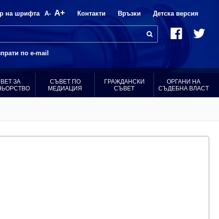
A+
р на шрифта
A-
Контакти
Връзки
Детска версия
прати по e-mail
ВЕТ ЗА
СЪВЕТ ПО
ГРАЖДАНСКИ
ОРГАНИ НА
НЬОРСТВО
МЕДИАЦИЯ
СЪВЕТ
СЪДЕБНА ВЛАСТ