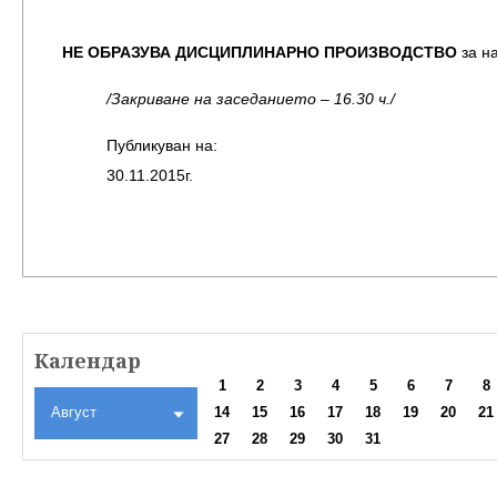
НЕ ОБРАЗУВА ДИСЦИПЛИНАРНО ПРОИЗВОДСТВО
за н
/Закриване на заседанието – 16.30 ч./
Публикуван на:
30.11.2015г.
Календар
1
2
3
4
5
6
7
8
Август
14
15
16
17
18
19
20
21
27
28
29
30
31