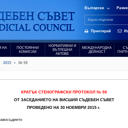
Български
Разме
Принтирай
Из
НОРМАТИВНИ И
 НА
ПОСТОЯННИ
МЕЖДУНАРОДНА
СЪ
ВЪТРЕШНИ
КОМИСИИ
ДЕЙНОСТ
ПАРТ
АКТОВЕ
2015
№ 59
КРАТЪК СТЕНОГРАФСКИ ПРОТОКОЛ № 59
ОТ ЗАСЕДАНИЕТО НА ВИСШИЯ СЪДЕБЕН СЪВЕТ
ПРОВЕДЕНО НА 30 НОЕМВРИ 2015 г.
равосъдието