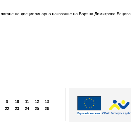
алагане на дисциплинарно наказание на Боряна Димитрова Бецова 
9
10
11
12
13
22
23
24
25
26