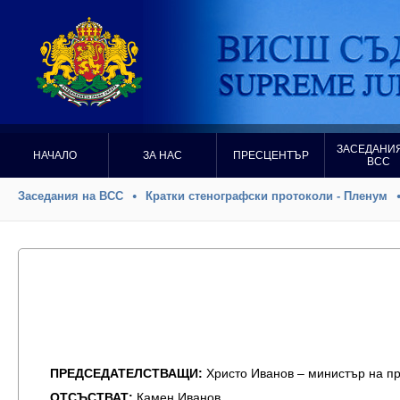
ЗАСЕДАНИЯ
НАЧАЛО
ЗА НАС
ПРЕСЦЕНТЪР
ВСС
Заседания на ВСС
Кратки стенографски протоколи - Пленум
ПРЕДСЕДАТЕЛСТВАЩИ:
Христо Иванов – министър на п
ОТСЪСТВАТ:
Камен Иванов