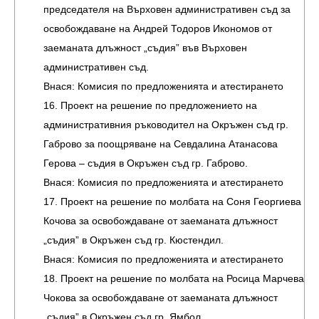
председателя на Върховен административен съд за
освобождаване на Андрей Тодоров Икономов от
заеманата длъжност „съдия” във Върховен
административен съд.
Внася: Комисия по предложенията и атестирането
16. Проект на решение по предложението на
административния ръководител на Окръжен съд гр.
Габрово за поощряване на Севдалина Атанасова
Герова – съдия в Окръжен съд гр. Габрово.
Внася: Комисия по предложенията и атестирането
17. Проект на решение по молбата на Соня Георгиева
Кочова за освобождаване от заеманата длъжност
„съдия” в Окръжен съд гр. Кюстендил.
Внася: Комисия по предложенията и атестирането
18. Проект на решение по молбата на Росица Марчева
Чокова за освобождаване от заеманата длъжност
„съдия” в Окръжен съд гр. Ямбол.