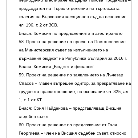
периодично атестиране на Дария Никова Проданова –
председател на Първо отделение на търговската
колегия на Върховния касационен съд,на основание
чл. 196, т. 2 от ЗСВ.
Внася: Комисия по предложенията и атестирането
58. Проект на решение по проект на Постановление
на Министерския съвет за изпълнението на
държавния бюджет на Република България за 2016 г.
Внася: Комисия „Бюджет и финанси”
59. Проект на решение по заявлението на Лъчезар
Спасов – главен вътрешен одитор, за прекратяване на
трудовото правоотношение, на основание чл. 325, ал.
1, т. 1 от КТ.
Внася: Соня Найденова – представляващ Висшия
съдебен съвет
60. Проект на решение по предложение от Галя
Георгиева – член на Висшия съдебен съвет, относно