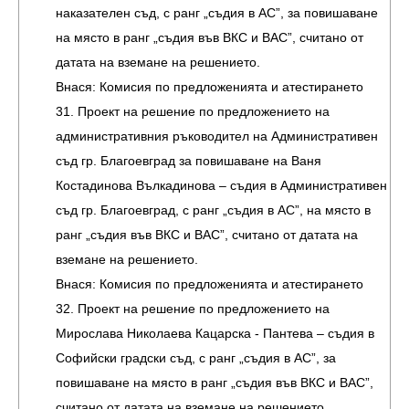
наказателен съд, с ранг „съдия в АС”, за повишаване
на място в ранг „съдия във ВКС и ВАС”, считано от
датата на вземане на решението.
Внася: Комисия по предложенията и атестирането
31. Проект на решение по предложението на
административния ръководител на Административен
съд гр. Благоевград за повишаване на Ваня
Костадинова Вълкадинова – съдия в Административен
съд гр. Благоевград, с ранг „съдия в АС”, на място в
ранг „съдия във ВКС и ВАС”, считано от датата на
вземане на решението.
Внася: Комисия по предложенията и атестирането
32. Проект на решение по предложението на
Мирослава Николаева Кацарска - Пантева – съдия в
Софийски градски съд, с ранг „съдия в АС”, за
повишаване на място в ранг „съдия във ВКС и ВАС”,
считано от датата на вземане на решението.