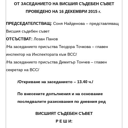
ОТ ЗАСЕДАНИЕТО НА ВИСШИЯ СЪДЕБЕН СЪВЕТ
ПРОВЕДЕНО НА 16 ДЕКЕМВРИ 2015 г.
ПРЕДСЕДАТЕЛСТВАЩ:
Соня Найденова – представляващ
Висшия съдебен съвет
ОТСЪСТВАТ:
Лозан Панов
/На заседанието присъства Теодора Точкова – главен
инспектор на Инспектората към ВСС/
/На заседанието присъства Димитър Тончев – главен
секретар на ВСС/
/Откриване на заседанието – 13.40 ч./
По внесените допълнения и на основание
последвалите разисквания по дневния ред
ВИСШИЯТ СЪДЕБЕН СЪВЕТ
Р Е Ш И: