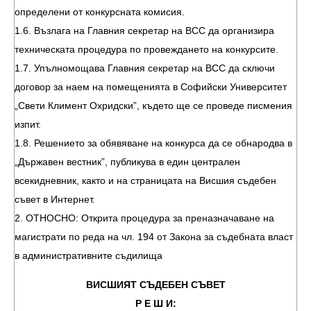
определени от конкурсната комисия.
1.6. Възлага на Главния секретар на ВСС да организира
техническата процедура по провеждането на конкурсите.
1.7. Упълномощава Главния секретар на ВСС да сключи
договор за наем на помещенията в Софийски Университет
„Свети Климент Охридски”, където ще се проведе писмения
изпит.
1.8. Решението за обявяване на конкурса да се обнародва в
„Държавен вестник”, публикува в един централен
всекидневник, както и на страницата на Висшия съдебен
съвет в Интернет.
2. ОТНОСНО: Открита процедура за преназначаване на
магистрати по реда на чл. 194 от Закона за съдебната власт
в административните съдилища
ВИСШИЯТ СЪДЕБЕН СЪВЕТ
Р Е Ш И: