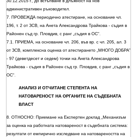
30.12.2015 г., до встъпване в длъжност на нов
административен ръководител.
7. ПРОВЕЖДА периодично атестиране, на основание чл.
196, т. 2 от ЗСВ, на Анета Александрова Трайкова - съдия в
Районен съд гр. Пловдив, с ранг „съдия в ОС“.
7.1. ПРИЕМА, на основание чл. 206, във вр. с чл. 205, ал. 3
от ЗСВ, комплексна оценка от атестирането „МНОГО ДОБРА”
- 97 (деветдесет и седем) точки на Анета Александрова
Трайкова - съдия в Районен съд гр. Пловдив, с ранг „съдия в
ОС“.
АНАЛИЗ И ОТЧИТАНЕ СТЕПЕНТА НА
НАТОВАРЕНОСТ НА ОРГАНИТЕ НА СЪДЕБНАТА
ВЛАСТ
8. ОТНОСНО: Приемане на Експертен доклад „Механизъм
за оценка на работната натовареност в съдебната система:
резултати от емпирично изследване на натовареността на