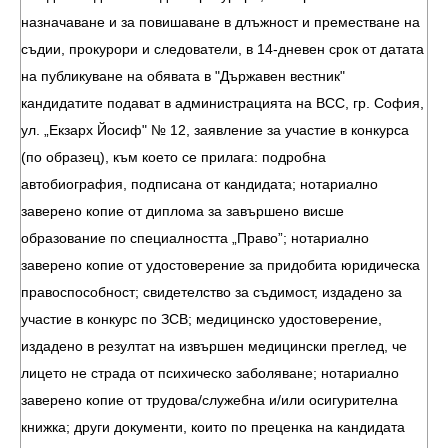
назначаване и за повишаване в длъжност и преместване на
съдии, прокурори и следователи, в 14-дневен срок от датата
на публикуване на обявата в "Държавен вестник"
кандидатите подават в администрацията на ВСС, гр. София,
ул. „Екзарх Йосиф" № 12, заявление за участие в конкурса
(по образец), към което се прилага: подробна
автобиография, подписана от кандидата; нотариално
заверено копие от диплома за завършено висше
образование по специалността „Право”; нотариално
заверено копие от удостоверение за придобита юридическа
правоспособност; свидетелство за съдимост, издадено за
участие в конкурс по ЗСВ; медицинско удостоверение,
издадено в резултат на извършен медицински преглед, че
лицето не страда от психическо заболяване; нотариално
заверено копие от трудова/служебна и/или осигурителна
книжка; други документи, които по преценка на кандидата