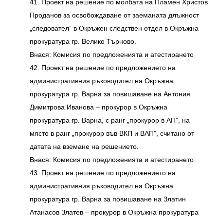
41. Проект на решение по молбата на Пламен Христов
Проданов за освобождаване от заеманата длъжност
„следовател” в Окръжен следствен отдел в Окръжна
прокуратура гр. Велико Търново.
Внася: Комисия по предложенията и атестирането
42. Проект на решение по предложението на
административния ръководител на Окръжна
прокуратура гр. Варна за повишаване на Антония
Димитрова Иванова – прокурор в Окръжна
прокуратура гр. Варна, с ранг „прокурор в АП”, на
място в ранг „прокурор във ВКП и ВАП”, считано от
датата на вземане на решението.
Внася: Комисия по предложенията и атестирането
43. Проект на решение по предложението на
административния ръководител на Окръжна
прокуратура гр. Варна за повишаване на Златин
Атанасов Златев – прокурор в Окръжна прокуратура