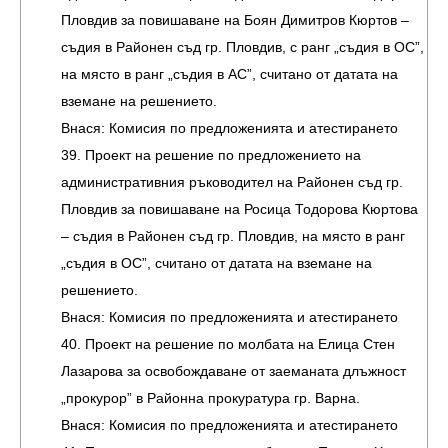
Пловдив за повишаване на Боян Димитров Кюртов –
съдия в Районен съд гр. Пловдив, с ранг „съдия в ОС”,
на място в ранг „съдия в АС”, считано от датата на
вземане на решението.
Внася: Комисия по предложенията и атестирането
39. Проект на решение по предложението на
административния ръководител на Районен съд гр.
Пловдив за повишаване на Росица Тодорова Кюртова
– съдия в Районен съд гр. Пловдив, на място в ранг
„съдия в ОС”, считано от датата на вземане на
решението.
Внася: Комисия по предложенията и атестирането
40. Проект на решение по молбата на Елица Стен
Лазарова за освобождаване от заеманата длъжност
„прокурор” в Районна прокуратура гр. Варна.
Внася: Комисия по предложенията и атестирането