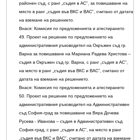
районен съд, с ранг „съдия в АС”, за повишаване на
място в ранг „съдия във ВКС и ВАС”, считано от датата
на вземане на решението.
Внася: Комисия по предложенията и атестирането
49. Проект на решение по предложението на
административния ръководител на Окръжен съд гр.
Варна за повишаване на Мариана Радева Христова –
съдия в Окръжен съд гр. Варна, с ранг „съдия в АС”,
на място в ранг „съдия във ВКС и ВАС”, считано от
датата на вземане на решението.
Внася: Комисия по предложенията и атестирането
50. Проект на решение по предложението на
административния ръководител на Административен
съд София-град за повишаване на Вяра Дочева
Русева - Иванова – съдия в Административен съд
София-град, с ранг „съдия в АС”, на място в ранг
„съдия във ВКС и ВАС”, считано от датата на вземане