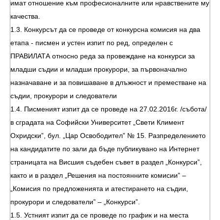
имат отношение към професионалните или нравствените му
качества.
1.3. Конкурсът да се проведе от конкурсна комисия на два
етапа - писмен и устен изпит по ред, определен с
ПРАВИЛАТА относно реда за провеждане на конкурси за
младши съдии и младши прокурори, за първоначално
назначаване и за повишаване в длъжност и преместване на
съдии, прокурори и следователи
1.4. Писменият изпит да се проведе на 27.02.2016г. /събота/
в сградата на Софийски Университет „Свети Климент
Охридски”, бул. „Цар Освободител” № 15. Разпределението
на кандидатите по зали да бъде публикувано на Интернет
страницата на Висшия съдебен съвет в раздел „Конкурси”,
както и в раздел „Решения на постоянните комисии” –
„Комисия по предложенията и атестирането на съдии,
прокурори и следователи” – „Конкурси”.
1.5. Устният изпит да се проведе по график и на места