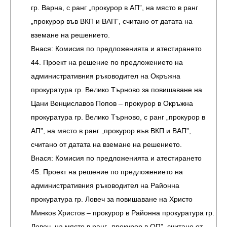
гр. Варна, с ранг „прокурор в АП”, на място в ранг
„прокурор във ВКП и ВАП”, считано от датата на
вземане на решението.
Внася: Комисия по предложенията и атестирането
44. Проект на решение по предложението на
административния ръководител на Окръжна
прокуратура гр. Велико Търново за повишаване на
Цани Венциславов Попов – прокурор в Окръжна
прокуратура гр. Велико Търново, с ранг „прокурор в
АП”, на място в ранг „прокурор във ВКП и ВАП”,
считано от датата на вземане на решението.
Внася: Комисия по предложенията и атестирането
45. Проект на решение по предложението на
административния ръководител на Районна
прокуратура гр. Ловеч за повишаване на Христо
Минков Христов – прокурор в Районна прокуратура гр.
Ловеч, на място в ранг „прокурор в ОП”, считано от