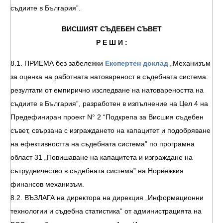
съдиите в България”.
ВИСШИЯТ СЪДЕБЕН СЪВЕТ
Р Е Ш И :
8.1. ПРИЕМА без забележки
Експертен доклад
„Механизъм
за оценка на работната натовареност в съдебната система:
резултати от емпирично изследване на натовареността на
съдиите в България”, разработен в изпълнение на Цел 4 на
Предефиниран проект N° 2 “Подкрепа за Висшия съдебен
съвет, свързана с изграждането на капацитет и подобряване
на ефективността на съдебната система” по програмна
област 31 „Повишаване на капацитета и изграждане на
сътрудничество в съдебната система” на Норвежкия
финансов механизъм.
8.2. ВЪЗЛАГА на директора на дирекция „Информационни
технологии и съдебна статистика” от администрацията на