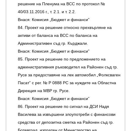
решение на Пленума на ВСС по протокол №
40/03.11.2016 г., т. 2.1. и т. 2.2.
Внася: Комисия „Бюджет и финанси”
84. Проект на решение относно прехвърляне на
активи от баланса на ВСС по баланса на
Административен съд гр. Кърджали.
Внася: Комисия „Бюджет и финанси”
85. Проект на решение по предложението на
административния ръководител на Районен съд гр.
Русе за предоставяне на лек автомобил „Фолксваген
Пасат” с рег. № Р 0888 РС за нуждите на Областна
Дирекция на МВР гр. Русе.
Внася: Комисия „Бюджет и финанси”
86. Проект на решение по сигнал на ДСИ Надя
Василева за извършени злоупотреби с финансови
средства от депозитна сметка на Районен съд гр.
Ботевград, изпратен от Министерство на