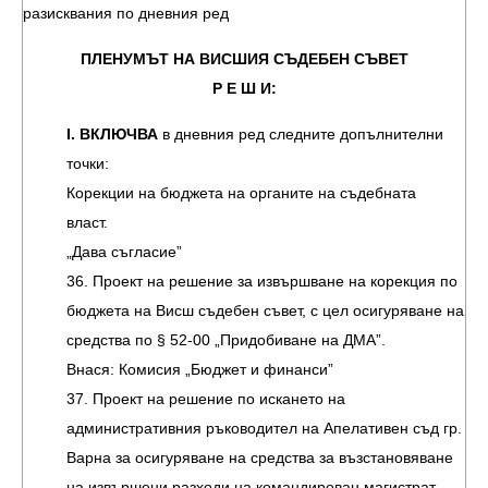
разисквания по дневния ред
ПЛЕНУМЪТ НА ВИСШИЯ СЪДЕБЕН СЪВЕТ
Р Е Ш И:
І. ВКЛЮЧВА
в дневния ред следните допълнителни
точки:
Корекции на бюджета на органите на съдебната
власт.
„Дава съгласие”
36. Проект на решение за извършване на корекция по
бюджета на Висш съдебен съвет, с цел осигуряване на
средства по § 52-00 „Придобиване на ДМА”.
Внася: Комисия „Бюджет и финанси”
37. Проект на решение по искането на
административния ръководител на Апелативен съд гр.
Варна за осигуряване на средства за възстановяване
на извършени разходи на командирован магистрат,