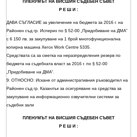
ПЛЕНУМЪТ НА ВИСШИЯ СЪДЕБЕН СЪВЕТ
Р Е Ш И :
ДАВА СЪГЛАСИЕ за увеличение на бюджета за 2016 г. на
Районен съд гр. Исперих по § 52-00 „Придобиване на ДМА”
с 6 150 лв. за закупуване на 1 брой многофункционална
копирна машина Xerox Work Centre 5335.
Средствата са за сметка на неразпределения резерв по
бюджета на съдебната власт за 2016 г. по § 52-00
„Придобиване на ДМА“.
9. ОТНОСНО: Искане от административния ръководител на
Районен съд гр. Казанлък за осигуряване на средства за
закупуване на информационно озвучителни системи за
съдебни зали
ПЛЕНУМЪТ НА ВИСШИЯ СЪДЕБЕН СЪВЕТ
Р Е Ш И :