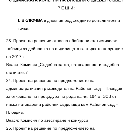
СЪДИЙСКАТА КОЛЕГИЯ НА ВИСШИЯ СЪДЕБЕН СЪВЕТ
Р Е Ш И:
І. ВКЛЮЧВА
в дневния ред следните допълнителни
точки:
23. Проект на решение относно обобщени статистически
таблици за дейността на съдилищата за първото полугодие
на 2017 г.
Внася: Комисия „Съдебна карта, натовареност и съдебна
статистика“
24. Проект на решение по предложението на
административния ръководител на Районен съд – Пловдив
за откриване на процедура по реда на чл. 194 от ЗСВ от
ниско натоварени районни съдилища към Районен съд –
Пловдив.
Внася: Комисия по атестиране и конкурси
25. Проект на решение по предложението на