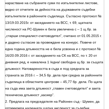
нарастване на събраните суми по изпълнителни листове,
видно от отчетите за дейността на държавните съдебни
изпълнители в районните съдилища. Съгласно протокол №
13/19.03.2015г. от заседанието на ВСС, т. 69, щатната
численост на РС-Шумен е била увеличена с – 1 щ.бр. за
„старши специалист-счетоводител”, считано от 01.05.2015 г.
и дадено съгласие за провеждане на конкурс. Повече от
една година длъжността не е била усвоена и с протокол №
16/20.09.2016 г. от заседанието на СК на ВСС, по т. 20 от
дневния ред, е намалена 1 /една/ свободна щ.бр. за същата
длъжност. Натовареността в съда е под средната за
страната за 2016 г. – 34,5 бр. дела при средна за районните
съдилища в областните центрове – 45,77 бр. дела. По щата
на съда има заета длъжност „главен счетоводител” и заета
техническа длъжност „касиер”.
2. Предлага на председателя на Районен съд - Шумен, да
оптимизира наличната щатна численост за съдебни