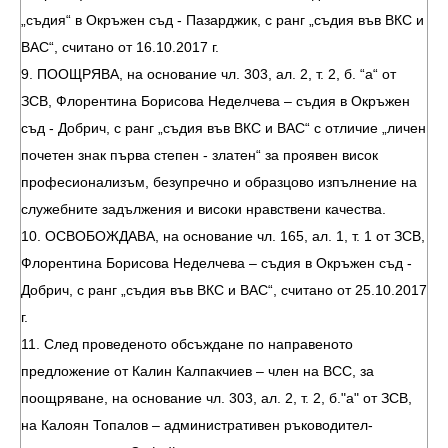
„съдия“ в Окръжен съд - Пазарджик, с ранг „съдия във ВКС и
ВАС“, считано от 16.10.2017 г.
9. ПООЩРЯВА, на основание чл. 303, ал. 2, т. 2, б. “а“ от
ЗСВ, Флорентина Борисова Неделчева – съдия в Окръжен
съд - Добрич, с ранг „съдия във ВКС и ВАС“ с отличие „личен
почетен знак първа степен - златен“ за проявен висок
професионализъм, безупречно и образцово изпълнение на
служебните задължения и високи нравствени качества.
10. ОСВОБОЖДАВА, на основание чл. 165, ал. 1, т. 1 от ЗСВ,
Флорентина Борисова Неделчева – съдия в Окръжен съд -
Добрич, с ранг „съдия във ВКС и ВАС“, считано от 25.10.2017
г.
11. След проведеното обсъждане по направеното
предложение от Калин Калпакчиев – член на ВСС, за
поощряване, на основание чл. 303, ал. 2, т. 2, б."а" от ЗСВ,
на Калоян Топалов – административен ръководител-