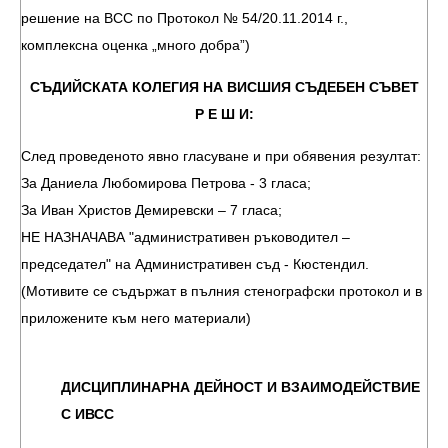
решение на ВСС по Протокол № 54/20.11.2014 г.,
комплексна оценка „много добра”)
СЪДИЙСКАТА КОЛЕГИЯ НА ВИСШИЯ СЪДЕБЕН СЪВЕТ
Р Е Ш И:
След проведеното явно гласуване и при обявения резултат:
За Даниела Любомирова Петрова - 3 гласа;
За Иван Христов Демиревски – 7 гласа;
НЕ НАЗНАЧАВА "административен ръководител –
председател" на Административен съд - Кюстендил.
(Мотивите се съдържат в пълния стенографски протокол и в
приложените към него материали)
ДИСЦИПЛИНАРНА ДЕЙНОСТ И ВЗАИМОДЕЙСТВИЕ
С ИВСС