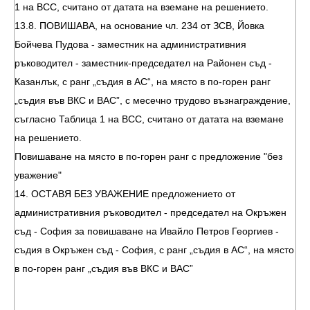
1 на ВСС, считано от датата на вземане на решението.
13.8. ПОВИШАВА, на основание чл. 234 от ЗСВ, Йовка
Бойчева Пудова - заместник на административния
ръководител - заместник-председател на Районен съд -
Казанлък, с ранг „съдия в АС“, на място в по-горен ранг
„съдия във ВКС и ВАС”, с месечно трудово възнаграждение,
съгласно Таблица 1 на ВСС, считано от датата на вземане
на решението.
Повишаване на място в по-горен ранг с предложение "без
уважение"
14. ОСТАВЯ БЕЗ УВАЖЕНИЕ предложението от
административния ръководител - председател на Окръжен
съд - София за повишаване на Ивайло Петров Георгиев -
съдия в Окръжен съд - София, с ранг „съдия в АС“, на място
в по-горен ранг „съдия във ВКС и ВАС”