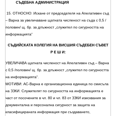
СЪДЕБНА АДМИНИСТРАЦИЯ
15. ОТНОСНО: Искане от председателя на Апелативен съд
– Варна за увеличаване щатната численост на съда с 0,5 /
половин/ щ. бр. за длъжност „служител по сигурността на
информацията“
СЪДИЙСКАТА КОЛЕГИЯ НА ВИСШИЯ СЪДЕБЕН СЪВЕТ
Р Е Ш И:
УВЕЛИЧАВА щатната численост на Апелативен съд – Варна
с 0,5 /половин/ щ. бр. за длъжност „служител по сигурността
на информацията“.
МОТИВИ: АС-Варна е организационна единица по смисъла
на ЗЗКИ. Служителят по сигурността на информацията е
част от посочените в чл. 80 и чл. 83 от ЗЗКИ изисквания за
документална и персонална сигурност за защита на
класифицираната информация при създаването,