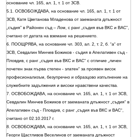
основание чл. 165, ал. 1, т. 1 от ЗСВ.
5.1. ОСВОБОЖДАВА, на основание чл. 165, ал. 1, т. 1 от
ЗСВ, Катя Цветанова Младенова от заеманата длъжност
„съдия” в Районен съд – Лом, с ранг „съдия във ВКС и ВАС”,
считано от датата на вземане на решението.
6. ПООЩРЯВА, на основание чл. 303, ал. 2, т. 2, б. “а“ от
ЗСВ, Севдалин Минчев Божиков - съдия в Апелативен съд -
Пловдив, с ранг „съдия във ВКС и ВАС“ с отличие „личен
почетен знак първа степен - златен“ за проявен висок
професионализъм, безупречно и образцово изпълнение на
служебните задължения и високи нравствени качества.
7. ОСВОБОЖДАВА, на основание чл. 165, ал. 1, т. 1 от ЗСВ,
Севдалин Минчев Божиков от заеманата длъжност „съдия“ в
Апелативен съд - Пловдив, с ранг „съдия във ВКС и ВАС“,
считано от 02.10.2017 г.
8. ОСВОБОЖДАВА, на основание чл. 165, ал. 1, т. 1 от ЗСВ,
Георги Щастливов Веселинов от заеманата длъжност