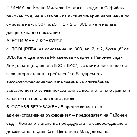
ПРИЕМА, че Йоана Милчева Генжова – съдия в Софийски
районен съд, не е извършила дисциплинарни нарушения по
смисъла на чл. 307, ал.3, т. 1 и 2 от ЗСВ и не й налага
дисциплинарно наказание.
АТЕСТИРАНЕ И КОНКУРСИ
4. ПООЩРЯВА, на основание чл. 303, ал. 2, т. 2, буква „б“ от
ЗСВ, Катя Цветанова Младенова - съдия в Районен съд -
Лом, с ранг „съдия във ВКС и ВАС“, с отличие личен почетен
знак „втора степен - сребърен“ за безупречно и
високопрофесионално изпълнение на служебните
задължения по всички показатели за постигане на бързина и
качество на постановените актове.
5. ОСТАВЯ БЕЗ УВАЖЕНИЕ предложението на
административния ръководител – председател на Районен
съд – Лом за отлагане на процедурата по освобождаване от
длъжност на съдия Катя Цветанова Младенова, на