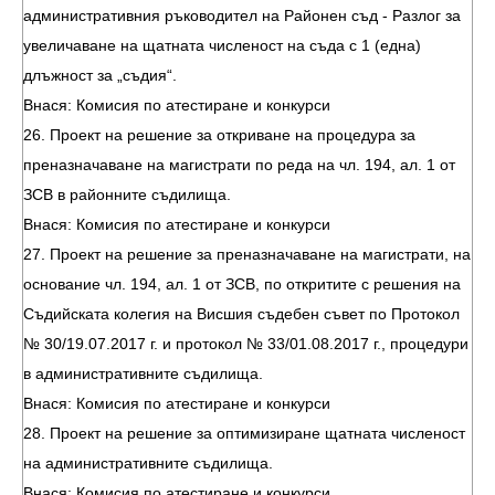
административния ръководител на Районен съд - Разлог за
увеличаване на щатната численост на съда с 1 (една)
длъжност за „съдия“.
Внася: Комисия по атестиране и конкурси
26. Проект на решение за откриване на процедура за
преназначаване на магистрати по реда на чл. 194, ал. 1 от
ЗСВ в районните съдилища.
Внася: Комисия по атестиране и конкурси
27. Проект на решение за преназначаване на магистрати, на
основание чл. 194, ал. 1 от ЗСВ, по откритите с решения на
Съдийската колегия на Висшия съдебен съвет по Протокол
№ 30/19.07.2017 г. и протокол № 33/01.08.2017 г., процедури
в административните съдилища.
Внася: Комисия по атестиране и конкурси
28. Проект на решение за оптимизиране щатната численост
на административните съдилища.
Внася: Комисия по атестиране и конкурси