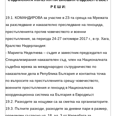
Р Е Ш И:
19.1. КОМАНДИРОВА за участие в 23-та среща на Мрежата
за разследване и наказателно преследване на геноцида,
престъпленията против човечеството и военни
престъпления, за периода 24-27 октомври 2017 г., в гр. Хага,
Кралство Нидерландия:
- Мариета Неделчева – съдия и заместник-председател на
Специализирания наказателен съд, член на Националната
съдебна мрежа за международно сътрудничество по
наказателни дела в Република България и контактна точка
по въпросите на престъпленията срещу човечеството,
военните престъпления и геноцид в Националната
координационна система на България в Евроджъст.
19.2. Разходите за нощувки са за сметка на организаторите.
19.3. Пътните разходи, разходите за дневни пари в размер,
определен съгласно чл. 18, ал. 3 от Наредбата за