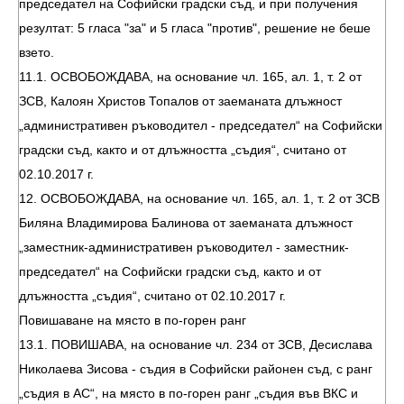
председател на Софийски градски съд, и при получения
резултат: 5 гласа "за" и 5 гласа "против", решение не беше
взето.
11.1. ОСВОБОЖДАВА, на основание чл. 165, ал. 1, т. 2 от
ЗСВ, Калоян Христов Топалов от заеманата длъжност
„административен ръководител - председател“ на Софийски
градски съд, както и от длъжността „съдия“, считано от
02.10.2017 г.
12. ОСВОБОЖДАВА, на основание чл. 165, ал. 1, т. 2 от ЗСВ
Биляна Владимирова Балинова от заеманата длъжност
„заместник-административен ръководител - заместник-
председател“ на Софийски градски съд, както и от
длъжността „съдия“, считано от 02.10.2017 г.
Повишаване на място в по-горен ранг
13.1. ПОВИШАВА, на основание чл. 234 от ЗСВ, Десислава
Николаева Зисова - съдия в Софийски районен съд, с ранг
„съдия в АС“, на място в по-горен ранг „съдия във ВКС и