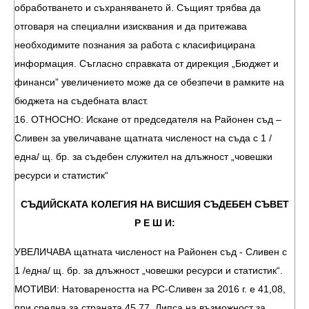
обработването и съхраняването й. Същият трябва да
отговаря на специални изисквания и да притежава
необходимите познания за работа с класифицирана
информация. Съгласно справката от дирекция „Бюджет и
финанси” увеличението може да се обезпечи в рамките на
бюджета на съдебната власт.
16. ОТНОСНО: Искане от председателя на Районен съд –
Сливен за увеличаване щатната численост на съда с 1 /
една/ щ. бр. за съдебен служител на длъжност „човешки
ресурси и статистик“
СЪДИЙСКАТА КОЛЕГИЯ НА ВИСШИЯ СЪДЕБЕН СЪВЕТ
Р Е Ш И:
УВЕЛИЧАВА щатната численост на Районен съд - Сливен с
1 /една/ щ. бр. за длъжност „човешки ресурси и статистик“.
МОТИВИ: Натовареността на РС-Сливен за 2016 г. е 41,08,
при средна за страната 45,77. Липса на възможност за