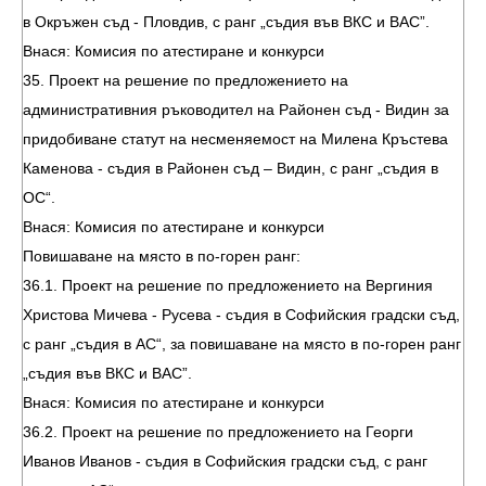
в Окръжен съд - Пловдив, с ранг „съдия във ВКС и ВАС”.
Внася: Комисия по атестиране и конкурси
35. Проект на решение по предложението на
административния ръководител на Районен съд - Видин за
придобиване статут на несменяемост на Милена Кръстева
Каменова - съдия в Районен съд – Видин, с ранг „съдия в
ОС“.
Внася: Комисия по атестиране и конкурси
Повишаване на място в по-горен ранг:
36.1. Проект на решение по предложението на Вергиния
Христова Мичева - Русева - съдия в Софийския градски съд,
с ранг „съдия в АС“, за повишаване на място в по-горен ранг
„съдия във ВКС и ВАС”.
Внася: Комисия по атестиране и конкурси
36.2. Проект на решение по предложението на Георги
Иванов Иванов - съдия в Софийския градски съд, с ранг