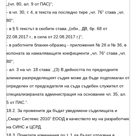
„(чл. 80, ал. 9 от ПАС)“;
- в чл. 30, т. 4, в текста на последно тире „чл. 76“ става „чл.
80“;
- в § 5 текстът в скобите става „(обн., ДВ, бр. 68 от
22.08.2017 г., в сила от 22.08.2017 г.)“;
- в работните бланки-образец - приложения № 2б и № 3б, в
колоната за намаляващите коефициенти „чл. 76“ става „чл.
80“;
- ал. 3 на чл. 18 става: „(3) В дейността по предходните
алинеи разпределящият съдия може да бъде подпомаган от
определен от председателя на съда съдебен служител от
специализираната администрация на основание чл. 35, ал.
5 от ПАС.“.
18.2. За промените да бъдат уведомени съдилищата и
„Смарт Системс 2010“ ЕООД в качеството му на разработчик
на СИНС и ЦСРД.
18.3. Приетите изменения по т. 1 да бъдат отразени в