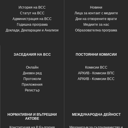
История на ВСС
Новини
Статут на ВСС
Лица за контакт с медиите
Администрация на ВСС
Дни на отворените врати
Годишна програма
Медиите за нас
Доклади, Декларации и Анализи
Образователна програма
ЗАСЕДАНИЯ НА ВСС
ПОСТОЯННИ КОМИСИИ
Oнлайн
Комисии ВСС
Дневен ред
АРХИВ - Комисии ВПС
Протоколи
АРХИВ - Kомисии ВСС
Приложения
Регистър
НОРМАТИВНИ И ВЪТРЕШНИ
МЕЖДУНАРОДНА ДЕЙНОСТ
АКТОВЕ
Конституция на Р България
Механизъм за сътрудничество и