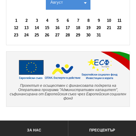
Август
1
2
3
4
5
6
7
8
9
10
11
12
13
14
15
16
17
18
19
20
21
22
23
24
25
26
27
28
29
30
31
Проектът е осъществен с финансовата подкрепа на
Оперативна програма "Административен капацитет",
съфинансирана от Европейския съюз чрез Европейския социален
фонд
ЗА НАС
ПРЕСЦЕНТЪР