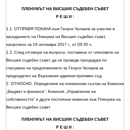
ПЛЕНУМЪТ НА ВИСШИЯ СЪДЕБЕН СЪВЕТ
Р Е Ш И :
1.1. ОТПРАВЯ ПОКАНА към Георги Чолаков за участие в
заседанието на Пленума на Висшия съдебен съвет,
насрочено за 19 октомври 2017 г., от 09.30 ч.
1.2. След отговори на въпроси, поставени от членовете на
Висшия съдебен съвет, да се проведе процедура по
гласуване на предложението за Георги Чолаков за
председател на Върховния административен съд.
2. ОТНОСНО: Определяне на поименния състав на Комисия
„Бюджет и финанси“, Комисия „Управление на
собствеността“ и други постоянни комисии към Пленума на
Висшия съдебен съвет
ПЛЕНУМЪТ НА ВИСШИЯ СЪДЕБЕН СЪВЕТ
Р Е Ш И :