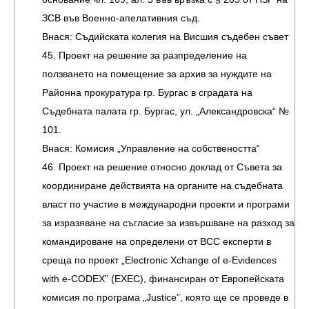
ЗСВ във Военно-апелативния съд.
Внася: Съдийската колегия на Висшия съдебен съвет
45. Проект на решение за разпределение на
ползването на помещение за архив за нуждите на
Районна прокуратура гр. Бургас в сградата на
Съдебната палата гр. Бургас, ул. „Александровска“ №
101.
Внася: Комисия „Управление на собствеността“
46. Проект на решение относно доклад от Съвета за
координиране действията на органите на съдебната
власт по участие в международни проекти и програми
за изразяване на съгласие за извършване на разход за
командироване на определени от ВСС експерти в
среща по проект „Electronic Xchange of e-Evidences
with e-CODEX” (EXEC), финансиран от Европейската
комисия по програма „Justice”, която ще се проведе в