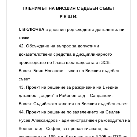
ПЛЕНУМЪТ НА ВИСШИЯ СЪДЕБЕН СЪВЕТ
Р Е Ш И:
І. ВКЛЮЧВА
в дневния ред следните допълнителни
точки:
42. Обсъждане на въпрос за допустими
доказателствени средства в дисциплинарното
производство по Глава шестнадесета от ЗСВ.
Внася: Боян Новански – член на Висшия съдебен
съвет
43. Проект на решение за разкриване на 1 /една/
длъжност „съдия“ в Районен съд – Сандански.
Внася: Съдийската колегия на Висшия съдебен съвет
44. Проект на решение по заявлението на Свилен
Русев Александров - административен ръководител на
Военен съд - София, за преназначаване, на
основание чл. 169, ал. 5 във връзка с § 205 от ПЗР на