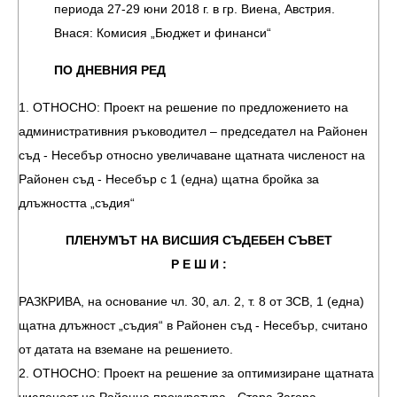
периода 27-29 юни 2018 г. в гр. Виена, Австрия.
Внася: Комисия „Бюджет и финанси“
ПО ДНЕВНИЯ РЕД
1. ОТНОСНО: Проект на решение по предложението на
административния ръководител – председател на Районен
съд - Несебър относно увеличаване щатната численост на
Районен съд - Несебър с 1 (една) щатна бройка за
длъжността „съдия“
ПЛЕНУМЪТ НА ВИСШИЯ СЪДЕБЕН СЪВЕТ
Р Е Ш И :
РАЗКРИВА, на основание чл. 30, ал. 2, т. 8 от ЗСВ, 1 (една)
щатна длъжност „съдия“ в Районен съд - Несебър, считано
от датата на вземане на решението.
2. ОТНОСНО: Проект на решение за оптимизиране щатната