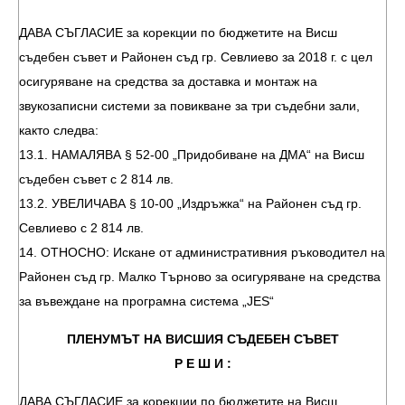
ДАВА СЪГЛАСИЕ за корекции по бюджетите на Висш
съдебен съвет и Районен съд гр. Севлиево за 2018 г. с цел
осигуряване на средства за доставка и монтаж на
звукозаписни системи за повикване за три съдебни зали,
както следва:
13.1. НАМАЛЯВА § 52-00 „Придобиване на ДМА“ на Висш
съдебен съвет с 2 814 лв.
13.2. УВЕЛИЧАВА § 10-00 „Издръжка“ на Районен съд гр.
Севлиево с 2 814 лв.
14. ОТНОСНО: Искане от административния ръководител на
Районен съд гр. Малко Търново за осигуряване на средства
за въвеждане на програмна система „JES“
ПЛЕНУМЪТ НА ВИСШИЯ СЪДЕБЕН СЪВЕТ
Р Е Ш И :
ДАВА СЪГЛАСИЕ за корекции по бюджетите на Висш