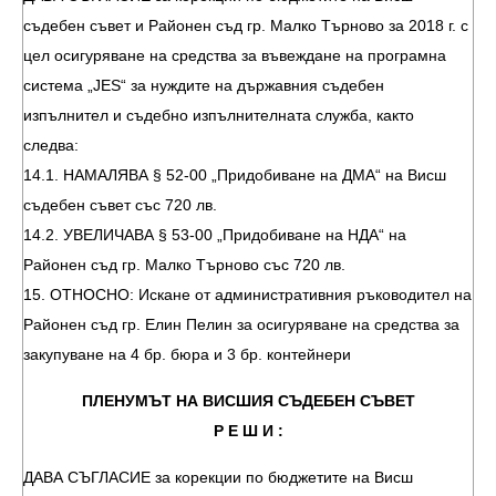
съдебен съвет и Районен съд гр. Малко Търново за 2018 г. с
цел осигуряване на средства за въвеждане на програмна
система „JES“ за нуждите на държавния съдебен
изпълнител и съдебно изпълнителната служба, както
следва:
14.1. НАМАЛЯВА § 52-00 „Придобиване на ДМА“ на Висш
съдебен съвет със 720 лв.
14.2. УВЕЛИЧАВА § 53-00 „Придобиване на НДА“ на
Районен съд гр. Малко Търново със 720 лв.
15. ОТНОСНО: Искане от административния ръководител на
Районен съд гр. Елин Пелин за осигуряване на средства за
закупуване на 4 бр. бюра и 3 бр. контейнери
ПЛЕНУМЪТ НА ВИСШИЯ СЪДЕБЕН СЪВЕТ
Р Е Ш И :
ДАВА СЪГЛАСИЕ за корекции по бюджетите на Висш