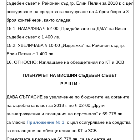
съдебен съвет и Районен съд гр. Елин Пелин за 2018 г. с цел
осигуряване на средства за закупуване на 4 броя бюра и 3
броя контейнери, както следва:
15.1. НАМАЛЯВА § 52-00 „Придобиване на ДМА“ на Висш
съдебен съвет с 1 400 лв.
15.2. УВЕЛИЧАВА § 10-00 „Издръжка“ на Районен съд гр.
Елин Пелин с 1 400 лв.
16. ОТНОСНО: Изплащане на обезщетения по КТ и ЗСВ
ПЛЕНУМЪТ НА ВИСШИЯ СЪДЕБЕН СЪВЕТ
Р Е Ш И :
ДАВА СЪГЛАСИЕ за увеличение по бюджетите на органите
на съдебната власт за 2018 г. по § 02-00 „Други
възнаграждения и плащания на персонала“ с 69 778 лв.
съгласно
Приложение № 1
, с цел осигуряване на средства
за изплащане на обезщетения по КТ и ЗСВ.
Средствата в размер на 69 778 лв. са за сметка на