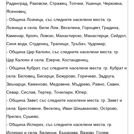
Радинград, Раковски, Стражец, Топчии, Ушинци, Черковна,
Ясеновец;
- Община Лозница, със следните населени места: гр.
Лозница и села: Бели Лом, Веселина, Гороцвет, Градина,
Каменар, Крояч, Ловско, Манастирско, Манастирци, Сейдол,
Синя вода, Студенец, Трапище, Тръбач, Чудомир;
- Община Цар Калоян, със следните населени места: гр.
Цар Калоян и села: Езерче, Костанденец;
- Община Кубрат, със следните населени места: гр. Кубрат и
села: Беловец, Бисерци, Божурово, Горичево, Задруга,
Звънарци, Каменово, Медовене, Мъдрево, Равно, Савин,
Севар, Сеслав, Тертер, Точилари, Юпер;
- Община Завет, със следните населени места: гр. Завет и
села: Брестовене, Веселец, Иван Шишманово, Острово,
Прелез, Сушево;
- Община Исперих, със следните населени места: гр.
Исперих и села: Белинци, Бърдоква, Вазово, Голям