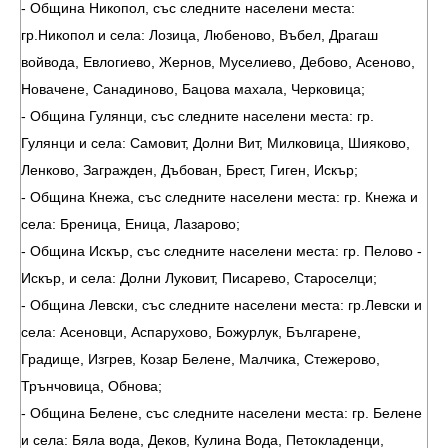
- Община Никопол, със следните населени места:
гр.Никопол и села: Лозица, Любеново, Въбел, Драгаш
войвода, Евлогиево, Жернов, Муселиево, Дебово, Асеново,
Новачене, Санадиново, Бацова махала, Черковица;
- Община Гулянци, със следните населени места: гр.
Гулянци и села: Самовит, Долни Вит, Милковица, Шияково,
Ленково, Загражден, Дъбован, Брест, Гиген, Искър;
- Община Кнежа, със следните населени места: гр. Кнежа и
села: Бреница, Еница, Лазарово;
- Община Искър, със следните населени места: гр. Пелово -
Искър, и села: Долни Луковит, Писарево, Староселци;
- Община Левски, със следните населени места: гр.Левски и
села: Асеновци, Аспарухово, Божурлук, Българене,
Градище, Изгрев, Козар Белене, Малчика, Стежерово,
Трънчовица, Обнова;
- Община Белене, със следните населени места: гр. Белене
и села: Бяла вода, Деков, Кулина Вода, Петокладенци,