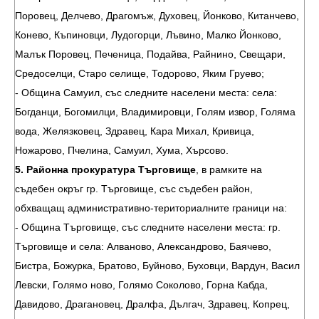
Поровец, Делчево, Драгомъж, Духовец, Йонково, Китанчево,
Конево, Къпиновци, Лудогорци, Лъвино, Малко Йонково,
Малък Поровец, Печеница, Подайва, Райнино, Свещари,
Средоселци, Старо селище, Тодорово, Яким Груево;
- Община Самуил, със следните населени места: села:
Богданци, Богомилци, Владимировци, Голям извор, Голяма
вода, Желязковец, Здравец, Кара Михал, Кривица,
Ножарово, Пчелина, Самуил, Хума, Хърсово.
5. Районна прокуратура Търговище
, в рамките на
съдебен окръг гр. Търговище, със съдебен район,
обхващащ административно-териториалните граници на:
- Община Търговище, със следните населени места: гр.
Търговище и села: Алваново, Александрово, Баячево,
Бистра, Божурка, Братово, Буйново, Буховци, Вардун, Васил
Левски, Голямо ново, Голямо Соколово, Горна Кабда,
Давидово, Драгановец, Дралфа, Дългач, Здравец, Копрец,