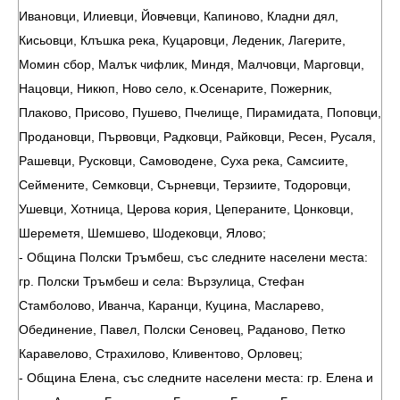
Ивановци, Илиевци, Йовчевци, Капиново, Кладни дял,
Кисьовци, Клъшка река, Куцаровци, Леденик, Лагерите,
Момин сбор, Малък чифлик, Миндя, Малчовци, Марговци,
Нацовци, Никюп, Ново село, к.Осенарите, Пожерник,
Плаково, Присово, Пушево, Пчелище, Пирамидата, Поповци,
Продановци, Първовци, Радковци, Райковци, Ресен, Русаля,
Рашевци, Русковци, Самоводене, Суха река, Самсиите,
Сеймените, Семковци, Сърневци, Терзиите, Тодоровци,
Ушевци, Хотница, Церова кория, Цепераните, Цонковци,
Шереметя, Шемшево, Шодековци, Ялово;
- Община Полски Тръмбеш, със следните населени места:
гр. Полски Тръмбеш и села: Вързулица, Стефан
Стамболово, Иванча, Каранци, Куцина, Масларево,
Обединение, Павел, Полски Сеновец, Раданово, Петко
Каравелово, Страхилово, Кливентово, Орловец;
- Община Елена, със следните населени места: гр. Елена и