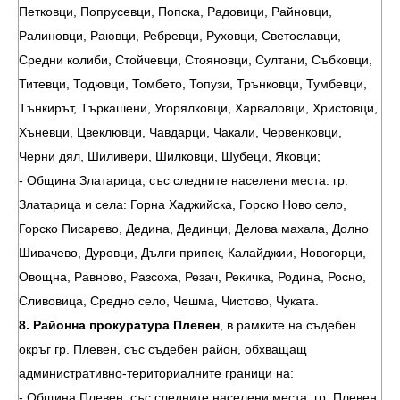
Петковци, Попрусевци, Попска, Радовици, Райновци,
Ралиновци, Раювци, Ребревци, Руховци, Светославци,
Средни колиби, Стойчевци, Стояновци, Султани, Събковци,
Титевци, Тодювци, Томбето, Топузи, Трънковци, Тумбевци,
Тънкирът, Търкашени, Угорялковци, Харваловци, Христовци,
Хъневци, Цвеклювци, Чавдарци, Чакали, Червенковци,
Черни дял, Шиливери, Шилковци, Шубеци, Яковци;
- Община Златарица, със следните населени места: гр.
Златарица и села: Горна Хаджийска, Горско Ново село,
Горско Писарево, Дедина, Дединци, Делова махала, Долно
Шивачево, Дуровци, Дълги припек, Калайджии, Новогорци,
Овощна, Равново, Разсоха, Резач, Рекичка, Родина, Росно,
Сливовица, Средно село, Чешма, Чистово, Чуката.
8. Районна прокуратура Плевен
, в рамките на съдебен
окръг гр. Плевен, със съдебен район, обхващащ
административно-териториалните граници на:
- Община Плевен, със следните населени места: гр. Плевен