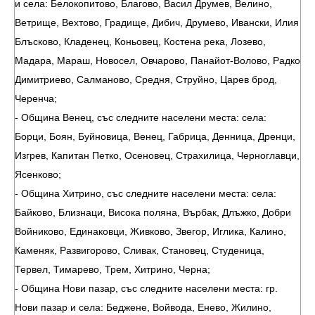
и села: Белокопитово, Благово, Васил Друмев, Велино,
Ветрище, Вехтово, Градище, Дибич, Друмево, Ивански, Илия
Блъсково, Кладенец, Коньовец, Костена река, Лозево,
Мадара, Мараш, Новосел, Овчарово, Панайот-Волово, Радко
Димитриево, Салманово, Средня, Струйно, Царев брод,
Черенча;
- Община Венец, със следните населени места: села:
Борци, Боян, Буйновица, Венец, Габрица, Денница, Дренци,
Изгрев, Капитан Петко, Осеновец, Страхилица, Черноглавци,
Ясенково;
- Община Хитрино, със следните населени места: села:
Байково, Близнаци, Висока поляна, Върбак, Длъжко, Добри
Войниково, Единаковци, Живково, Звегор, Иглика, Калино,
Каменяк, Развигорово, Сливак, Становец, Студеница,
Тервел, Тимарево, Трем, Хитрино, Черна;
- Община Нови пазар, със следните населени места: гр.
Нови пазар и села: Беджене, Войвода, Енево, Жилино,