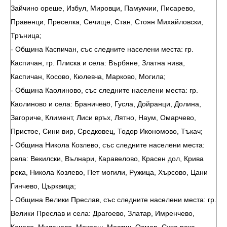
Зайчино ореше, Избул, Мировци, Памукчии, Писарево,
Правенци, Преселка, Сечище, Стан, Стоян Михайловски,
Тръница;
- Община Каспичан, със следните населени места: гр.
Каспичан, гр. Плиска и села: Върбяне, Златна нива,
Каспичан, Косово, Кюлевча, Марково, Могила;
- Община Каолиново, със следните населени места: гр.
Каолиново и села: Браничево, Гусла, Дойранци, Долина,
Загориче, Климент, Лиси връх, Лятно, Наум, Омарчево,
Пристое, Сини вир, Средковец, Тодор Икономово, Тъкач;
- Община Никола Козлево, със следните населени места:
села: Векилски, Вълнари, Каравелово, Красен дол, Крива
река, Никола Козлево, Пет могили, Ружица, Хърсово, Цани
Гинчево, Църквица;
- Община Велики Преслав, със следните населени места: гр.
Велики Преслав и села: Драгоево, Златар, Имренчево,