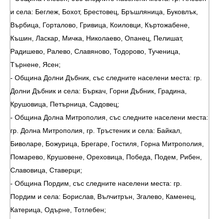
и села: Беглеж, Бохот, Брестовец, Бръшляница, Буковлък,
Върбица, Горталово, Гривица, Коиловци, Къртожабене,
Къшин, Ласкар, Мичка, Николаево, Опанец, Пелишат,
Радишево, Ралево, Славяново, Тодорово, Тученица,
Търнене, Ясен;
- Община Долни Дъбник, със следните населени места: гр.
Долни Дъбник и села: Бъркач, Горни Дъбник, Градина,
Крушовица, Петърница, Садовец;
- Община Долна Митрополия, със следните населени места:
гр. Долна Митрополия, гр. Тръстеник и села: Байкал,
Биволаре, Божурица, Брегаре, Гостиля, Горна Митрополия,
Помарево, Крушовене, Ореховица, Победа, Подем, Рибен,
Славовица, Ставерци;
- Община Пордим, със следните населени места: гр.
Пордим и села: Борислав, Вълчитрън, Згалево, Каменец,
Катерица, Одърне, Тотлебен;