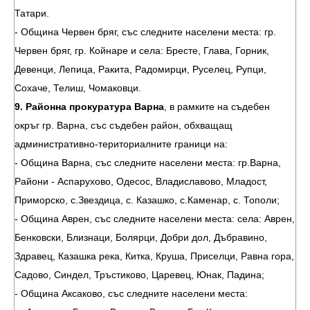
Татари.
- Община Червен бряг, със следните населени места: гр.
Червен бряг, гр. Койнаре и села: Бресте, Глава, Горник,
Девенци, Лепица, Ракита, Радомирци, Руселец, Рупци,
Сохаче, Телиш, Чомаковци.
9. Районна прокуратура Варна
, в рамките на съдебен
окръг гр. Варна, със съдебен район, обхващащ
административно-териториалните граници на:
- Община Варна, със следните населени места: гр.Варна,
Райони - Аспарухово, Одесос, Владиславово, Младост,
Приморско, с.Звездица, с. Казашко, с.Каменар, с. Тополи;
- Община Аврен, със следните населени места: села: Аврен,
Бенковски, Близнаци, Болярци, Добри дол, Дъбравино,
Здравец, Казашка река, Китка, Круша, Приселци, Равна гора,
Садово, Синдел, Тръстиково, Царевец, Юнак, Падина;
- Община Аксаково, със следните населени места: