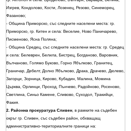
Изгрев, Кондолово, Кости, Лозенец, Резово, Синеморец,
Фазаново;
- Община Приморско, със следните населени места: гр.
Приморско, гр. Китен и села: Веселие, Ново Паничарево,
Писменово, Ясна Поляна;
- Община Средец, със следните населени места: гр. Средец
и села: Белеврен, Белила, Бистрец, Богданово, Варовник,
Вълчаново, Голямо Буково, Горно Ябълково, Гранитец,
Граничар, Дебелт, Долно Ябълково, Драка, Драчево, Дюлево,
Загорци, Зорница, Кирово, Кубадин, Малина, Момина
Църква, Орлинци, Проход, Пънчево, Радойново, Росеново,
Светлина, Синьо Камене, Сливово, Суходол, Тракийци,
Факия.
2. Районна прокуратура Сливен
, в рамките на съдебен
окръг гр. Сливен, със съдебен район, обхващащ
административно-териториалните граници на: