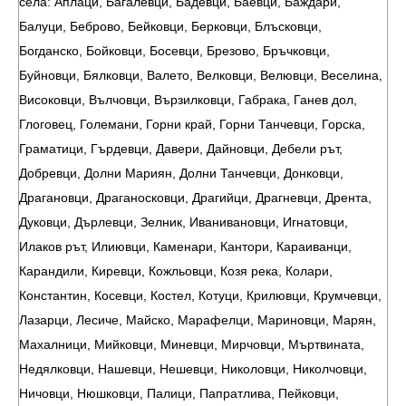
села: Аплаци, Багалевци, Бадевци, Баевци, Баждари,
Балуци, Беброво, Бейковци, Берковци, Блъсковци,
Богданско, Бойковци, Босевци, Брезово, Бръчковци,
Буйновци, Бялковци, Валето, Велковци, Велювци, Веселина,
Високовци, Вълчовци, Вързилковци, Габрака, Ганев дол,
Глоговец, Големани, Горни край, Горни Танчевци, Горска,
Граматици, Гърдевци, Давери, Дайновци, Дебели рът,
Добревци, Долни Мариян, Долни Танчевци, Донковци,
Драгановци, Драганосковци, Драгийци, Драгневци, Дрента,
Дуковци, Дърлевци, Зелник, Иванивановци, Игнатовци,
Илаков рът, Илиювци, Каменари, Кантори, Караиванци,
Карандили, Киревци, Кожльовци, Козя река, Колари,
Константин, Косевци, Костел, Котуци, Крилювци, Крумчевци,
Лазарци, Лесиче, Майско, Марафелци, Мариновци, Марян,
Махалници, Мийковци, Миневци, Мирчовци, Мъртвината,
Недялковци, Нашевци, Нешевци, Николовци, Николчовци,
Ничовци, Нюшковци, Палици, Папратлива, Пейковци,