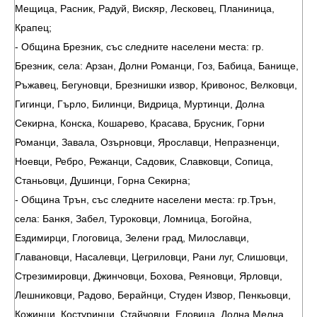
Мещица, Расник, Радуй, Вискяр, Лесковец, Планиница,
Крапец;
- Община Брезник, със следните населени места: гр.
Брезник, села: Арзан, Долни Романци, Гоз, Бабица, Банище,
Ръжавец, Бегуновци, Брезнишки извор, Кривонос, Велковци,
Гигинци, Гърло, Билинци, Видрица, Муртинци, Долна
Секирна, Конска, Кошарево, Красава, Брусник, Горни
Романци, Завала, Озърновци, Ярославци, Непразненци,
Ноевци, Ребро, Режанци, Садовик, Славковци, Сопица,
Станьовци, Душинци, Горна Секирна;
- Община Трън, със следните населени места: гр.Трън,
села: Банкя, Забел, Туроковци, Ломница, Богойна,
Ездимирци, Глоговица, Зелени град, Милославци,
Главановци, Насалевци, Цегриловци, Рани луг, Слишовци,
Стрезимировци, Джинчовци, Бохова, Реяновци, Ярловци,
Лешниковци, Радово, Берайнци, Студен Извор, Пенкьовци,
Кожинци, Костуринци, Стайчовци, Еловица, Долна Мелна,