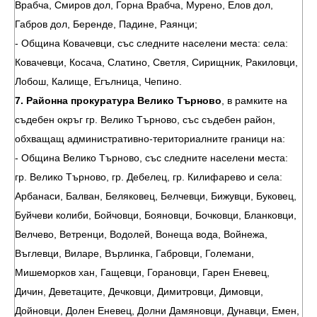
Врабча, Смиров дол, Горна Врабча, Мурено, Елов дол,
Габров дол, Беренде, Падине, Раянци;
- Община Ковачевци, със следните населени места: села:
Ковачевци, Косача, Слатино, Светля, Сирищник, Ракиловци,
Лобош, Калище, Егълница, Чепино.
7. Районна прокуратура Велико Търново
, в рамките на
съдебен окръг гр. Велико Търново, със съдебен район,
обхващащ административно-териториалните граници на:
- Община Велико Търново, със следните населени места:
гр. Велико Търново, гр. Дебелец, гр. Килифарево и села:
Арбанаси, Балван, Беляковец, Белчевци, Бижувци, Буковец,
Буйчеви колиби, Бойчовци, Бояновци, Бочковци, Бланковци,
Велчево, Ветренци, Водолей, Вонеща вода, Войнежа,
Въглевци, Виларе, Върлинка, Габровци, Големани,
Мишеморков хан, Гащевци, Горановци, Гарен Еневец,
Дичин, Деветаците, Дечковци, Димитровци, Димовци,
Дойновци, Долен Еневец, Долни Дамяновци, Дунавци, Емен,