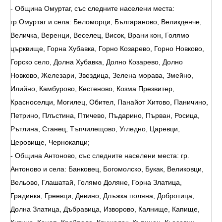
- Община Омуртаг, със следните населени места:
гр.Омуртаг и села: Беломорци, Българаново, Великденче,
Величка, Веренци, Веселец, Висок, Врани кон, Голямо
църквище, Горна Хубавка, Горно Козарево, Горно Новково,
Горско село, Долна Хубавка, Долно Козарево, Долно
Новково, Железари, Звездица, Зелена морава, Змейно,
Илийно, Камбурово, Кестеново, Козма Презвитер,
Красноселци, Могилец, Обител, Панайот Хитово, Паничино,
Петрино, Плъстина, Птичево, Пъдарино, Първан, Росица,
Рътлина, Станец, Тъпчилещово, Угледно, Царевци,
Церовище, Чернокапци;
- Община Антоново, със следните населени места: гр.
Антоново и села: Банковец, Богомолско, Букак, Великовци,
Вельово, Глашатай, Голямо Доляне, Горна Златица,
Градинка, Греевци, Девино, Длъжка поляна, Добротица,
Долна Златица, Дъбравица, Изворово, Калнище, Капище,