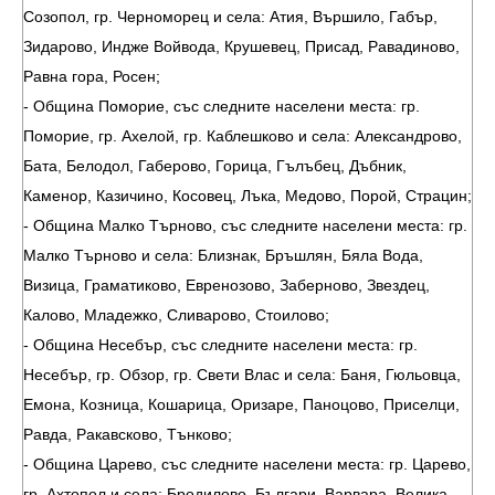
Созопол, гр. Черноморец и села: Атия, Вършило, Габър,
Зидарово, Индже Войвода, Крушевец, Присад, Равадиново,
Равна гора, Росен;
- Община Поморие, със следните населени места: гр.
Поморие, гр. Ахелой, гр. Каблешково и села: Александрово,
Бата, Белодол, Габерово, Горица, Гълъбец, Дъбник,
Каменор, Казичино, Косовец, Лъка, Медово, Порой, Страцин;
- Община Малко Търново, със следните населени места: гр.
Малко Търново и села: Близнак, Бръшлян, Бяла Вода,
Визица, Граматиково, Евренозово, Заберново, Звездец,
Калово, Младежко, Сливарово, Стоилово;
- Община Несебър, със следните населени места: гр.
Несебър, гр. Обзор, гр. Свети Влас и села: Баня, Гюльовца,
Емона, Козница, Кошарица, Оризаре, Паноцово, Приселци,
Равда, Ракавсково, Тънково;
- Община Царево, със следните населени места: гр. Царево,
гр. Ахтопол и села: Бродилово, Българи, Варвара, Велика,