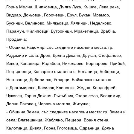
Горна Мелна, Шипковица, Дълга Лука, Къшле, Лева река,
Видрар, Докьовци, Горочевци, Ерул, Вукан, Мрамор,
Бусинци, Велиново, Милкьовци, Лялинци, Неделково,
Парамун, Филиповци, Бутроинци, Мракетинци, Врабча,
Проданча;
- Община Радомир, със следните населени места: гр.
Радомир и села: Дрен, Долна Диканя, Друган, Стефаново,
Извор, Копаница, Радибош, Николаево, Борнарево, Прибой,
Поцърненци, Кошарите съставно с. Беланица, Бобораци,
Негованци, Дебели лаг, Углярци, Байкалско съставно
с.Драгомирово, Касилак, Кленовик, Жедна, Кондофрей,
Чуковец, Горна Диканя, Гълъбник, Старо село, Владимир,
Долни Раковец, Червена могила, Житуша;
- Община Земен, със следните населени места: гр. Земен и
села: Блатешница, Жабляно, Пещера, Враня стена,
Калотинци, Дивля, Горна Глоговица, Одраница, Долна