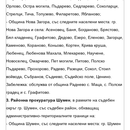
Орлово, Остра могила, Пъдарево, Седларево, Соколарци,
Стрелци, Тича, Топузево, Филаретово, Ябланово;
- Община Нова Загора, със следните населени места: гр.
Нова Загора и села: Асеновец, Баня, Богданово, Брястово,
Бял кладенец, Графитово, Дядово, Езеро, Еленово, Загорци,
Каменово, Кораново, Коньово, Кортен, Крива круша,
Любенец, Любенова Махала, Млекарево, Научене,
Новоселец, Омарчево, Пет могили, Питово, Полско
Пъдарево, Прохорово, Радево, Разецки, Сокол, Стоил
войвода, Събранов, Съдиево, Съдийско поле, Ценино.
Забележка: обслужва от община Раднево с. Маца, с. Полски
градец и с. Графитово.
3. Районна прокуратура Шумен
, в рамките на съдебен
окръг гр. Шумен, със съдебен район, обхващащ
административно-териториалните граници на:
- Община Шумен, със следните населени места: гр. Шумен