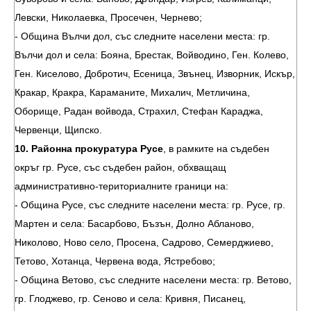
Левски, Николаевка, Просечен, Чернево;
- Община Вълчи дол, със следните населени места: гр.
Вълчи дол и села: Бояна, Брестак, Войводино, Ген. Колево,
Ген. Киселово, Добротич, Есеница, Звънец, Изворник, Искър,
Кракар, Кракра, Караманите, Михалич, Метличина,
Оборище, Радан войвода, Страхил, Стефан Караджа,
Червенци, Щипско.
10. Районна прокуратура Русе
, в рамките на съдебен
окръг гр. Русе, със съдебен район, обхващащ
административно-териториалните граници на:
- Община Русе, със следните населени места: гр. Русе, гр.
Мартен и села: Басарбово, Бъзън, Долно Абланово,
Николово, Ново село, Просена, Садрово, Семерджиево,
Тетово, Хотанца, Червена вода, Ястребово;
- Община Ветово, със следните населени места: гр. Ветово,
гр. Глоджево, гр. Сеново и села: Кривня, Писанец,