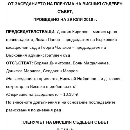
ОТ ЗАСЕДАНИЕТО НА ПЛЕНУМА НА ВИСШИЯ СЪДЕБЕН
СЪВЕТ,
ПРОВЕДЕНО НА 29 ЮЛИ 2019 г.
ПРЕДСЕДАТЕЛСТВАЩИ:
Данаил Кирилов – министър на
правосъдието, Лозан Панов – председател на Върховния
касационен съд и Георги Чолаков – председател на
Върховния административен съд
ОТСЪСТВАТ:
Боряна Димитрова, Боян Магдалинчев,
Даниела Марчева, Севдалин Мавров
/На заседанието присъства Николай Найденов – и.д. главен
секретар на Висшия съдебен съвет/
/Откриване на заседанието – 13.38 ч/
По внесените допълнения и на основание последвалите
разисквания по дневния ред
ПЛЕНУМЪТ НА ВИСШИЯ СЪДЕБЕН СЪВЕТ