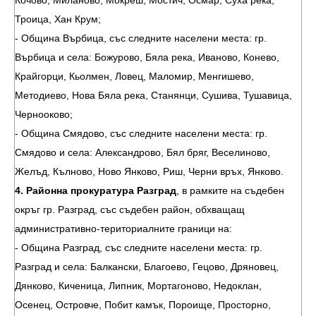
Кочово, Миланово, Мокреш, Мостич, Осмар, Суха река,
Троица, Хан Крум;
- Община Върбица, със следните населени места: гр.
Върбица и села: Божурово, Бяла река, Иваново, Конево,
Крайгорци, Кьолмен, Ловец, Маломир, Менгишево,
Методиево, Нова Бяла река, Станянци, Сушива, Тушавица,
Чернооково;
- Община Смядово, със следните населени места: гр.
Смядово и села: Александрово, Бял бряг, Веселиново,
Желъд, Кълново, Ново Янково, Риш, Черни връх, Янково.
4. Районна прокуратура Разград
, в рамките на съдебен
окръг гр. Разград, със съдебен район, обхващащ
административно-териториалните граници на:
- Община Разград, със следните населени места: гр.
Разград и села: Балкански, Благоево, Гецово, Дряновец,
Дянково, Киченица, Липник, Мортагоново, Недоклан,
Осенец, Островче, Побит камък, Пороище, Просторно,