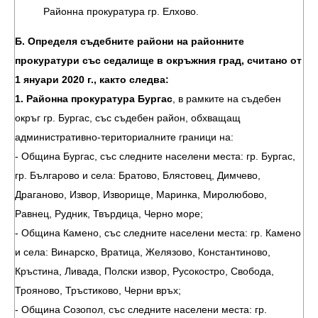
Районна прокуратура гр. Елхово.
Б. Определя съдебните райони на районните
прокуратури със седалище в окръжния град, считано от
1 януари 2020 г., както следва:
1. Районна прокуратура Бургас
, в рамките на съдебен
окръг гр. Бургас, със съдебен район, обхващащ
административно-териториалните граници на:
- Община Бургас, със следните населени места: гр. Бургас,
гр. Българово и села: Братово, Блястовец, Димчево,
Драганово, Извор, Изворище, Маринка, Миролюбово,
Равнец, Рудник, Твърдица, Черно море;
- Община Камено, със следните населени места: гр. Камено
и села: Винарско, Вратица, Желязово, Константиново,
Кръстина, Ливада, Полски извор, Русокостро, Свобода,
Трояново, Тръстиково, Черни връх;
- Община Созопол, със следните населени места: гр.