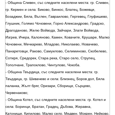
- Община Сливен, със следните населени места: гр. Сливен,
гр. Кермен и села: Биково, Бинкос, Блатец, Божевци,
Бозаджии, Бяла, Въглен, Гавраилово, Гергевец, Глуфишево,
Глушник, Голямо Чочовени, Горно Александрово, Градско,
Драгоданово, Желю Войвода, Зайчари, Злати Войвода,
Изгрев, Ичера, Калояново, Камен, Ковачите, Крушаре, Малко
Чочовени, Мечкарево, Младово, Николаево, Новачево,
Панаретовци, Раково, Самуилово, Селиминово, Скобелево,
Сотиря, Средорек, Стара река, Старо село, Струпец,
Тополчане, Трапоклово, Чинтулово, Чокоба.
- Община Твърдица, със следните населени места: гр.
Твърдица, гр. Шивачево и села: Близнец, Боров дол, Бяла
паланка, Жълт бряг, Оризари, Сборище, Сърцево,
Червенаково;
- Община Котел, със следните населени места: гр. Котел и
села: Боринци, Братан, Градец, Дъбова, Жеравна,
Катунище, Кипилово, Малко село, Медвен, Мокрен, Нейково,