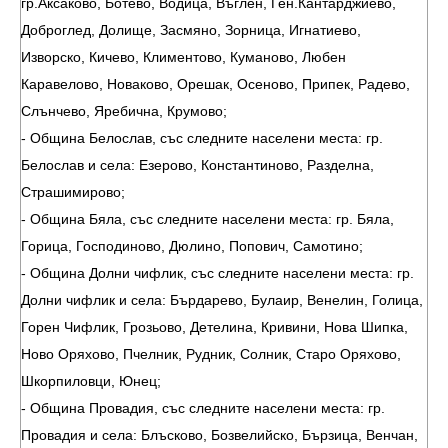
гр.Аксаково, Ботево, Водица, Въглен, Ген.Кантарджиево,
Доброглед, Долище, Засмяно, Зорница, Игнатиево,
Изворско, Кичево, Климентово, Куманово, Любен
Каравелово, Новаково, Орешак, Осеново, Припек, Радево,
Слънчево, Яребична, Крумово;
- Община Белослав, със следните населени места: гр.
Белослав и села: Езерово, Константиново, Разделна,
Страшимирово;
- Община Бяла, със следните населени места: гр. Бяла,
Горица, Господиново, Дюлино, Попович, Самотино;
- Община Долни чифлик, със следните населени места: гр.
Долни чифлик и села: Бърдарево, Булаир, Венелин, Голица,
Горен Чифлик, Грозьово, Детелина, Кривини, Нова Шипка,
Ново Оряхово, Пчелник, Рудник, Солник, Старо Оряхово,
Шкорпиловци, Юнец;
- Община Провадия, със следните населени места: гр.
Провадия и села: Блъсково, Бозвелийско, Бързица, Венчан,