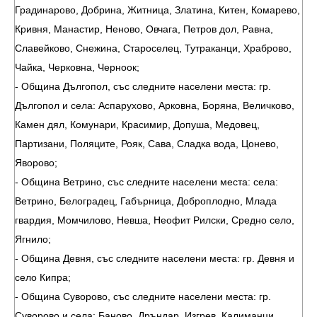
Градинарово, Добрина, Житница, Златина, Китен, Комарево,
Кривня, Манастир, Неново, Овчага, Петров дол, Равна,
Славейково, Снежина, Староселец, Тутраканци, Храброво,
Чайка, Черковна, Черноок;
- Община Дългопол, със следните населени места: гр.
Дългопол и села: Аспарухово, Арковна, Боряна, Величково,
Камен дял, Комунари, Красимир, Допуша, Медовец,
Партизани, Поляците, Рояк, Сава, Сладка вода, Цонево,
Яворово;
- Община Ветрино, със следните населени места: села:
Ветрино, Белоградец, Габърница, Доброплодно, Млада
гвардия, Момчилово, Невша, Неофит Рилски, Средно село,
Ягнило;
- Община Девня, със следните населени места: гр. Девня и
село Кипра;
- Община Суворово, със следните населени места: гр.
Суворово и села: Баново, Дръндар, Изгрев, Калиманци,