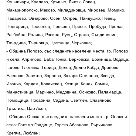
Кошничари, Кралево, Кръшно, Лиляк, Ловец,
Макариополско, Маково, Миладиновци, Мировец, Момино,
Надарево, Овчарово, Осен, Острец, Пайдушко, Певец,
Подгорица, Преселец, Пресиян, Пресяк, Пробуда, Пролаз,
Разбойна, Ралица, Росина, Руец, Стража, Съединение,
Твърдица, Търновца, Цветница, Черковна;
- Община Попово, със следните населени места: гр. Попово
и села: Априлово, Баба Тонка, Берковски, Бракница, Водица,
Гагово, Глогинка, Горица, Долец, Долно Кабда, Дриново,
Еленово, Заветно, Зараево, Захари Стояново, Звезда,
Иванча, Кардам, Ковачевец, Козица, Конак, Ломци,
Манастирица, Марчино, Медовина, Осиково, Паламарца,
Помощица, Посабина, Садина, Светлен, Славяново,
Тръстика, Цар Асен;
- Община Опака, със следните населени места: гр. Опака и
села: Голямо Градище, Горско Абланово, Гърчиново,
Крепча, Люблен;