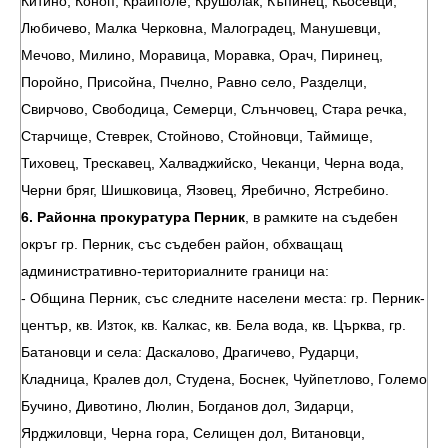
Китино, Коноп, Крайполе, Крушолак, Къпинец, Кьосевци,
Любичево, Малка Черковна, Малоградец, Манушевци,
Мечово, Милино, Моравица, Моравка, Орач, Пиринец,
Поройно, Присойна, Пчелно, Равно село, Разделци,
Свирчово, Свободица, Семерци, Слънчовец, Стара речка,
Старчище, Стеврек, Стойново, Стойновци, Таймище,
Тиховец, Трескавец, Халваджийско, Чеканци, Черна вода,
Черни бряг, Шишковица, Язовец, Яребично, Ястребино.
6. Районна прокуратура Перник
, в рамките на съдебен
окръг гр. Перник, със съдебен район, обхващащ
административно-териториалните граници на:
- Община Перник, със следните населени места: гр. Перник-
център, кв. Изток, кв. Калкас, кв. Бела вода, кв. Църква, гр.
Батановци и села: Даскалово, Драгичево, Рударци,
Кладница, Кралев дол, Студена, Боснек, Чуйпетлово, Големо
Бучино, Дивотино, Люлин, Богданов дол, Зидарци,
Ярджиловци, Черна гора, Селищен дол, Витановци,