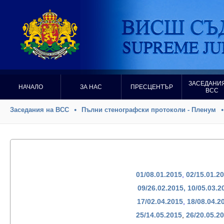
ЗАСЕДАНИЯ
НАЧАЛО
ЗА НАС
ПРЕСЦЕНТЪР
ВСС
Заседания на ВСС
Пълни стенографски протоколи - Пленум
01/08.01.2015
,
02/15.01.2
09/26.02.2015,
10/05.03.2
17/02.04.2015
,
18/08.04.2
25/14.05.2015
,
26/20.05.2