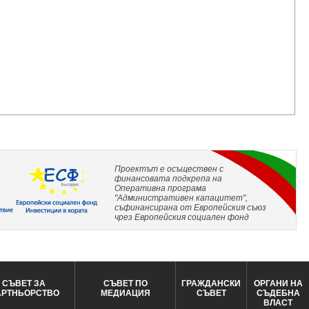
Проектът е осъществен с
финансовата подкрепа на
Оперативна програма
"Административен капацитет",
съфинансирана от Европейския съюз
чрез Европейския социален фонд
СЪВЕТ ЗА
СЪВЕТ ПО
ГРАЖДАНСКИ
ОРГАНИ НА
АРТНЬОРСТВО
МЕДИАЦИЯ
СЪВЕТ
СЪДЕБНА
ВЛАСТ