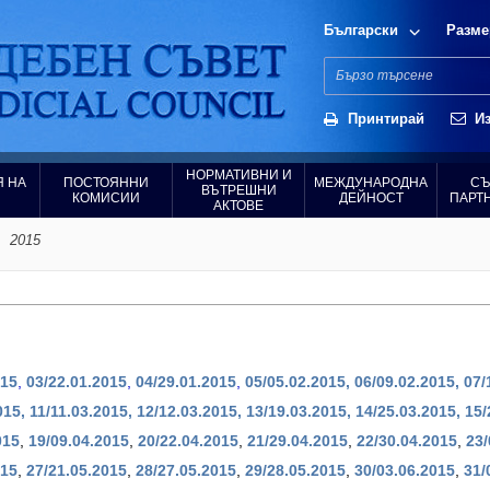
Български
Разме
Принтирай
Из
НОРМАТИВНИ И
 НА
ПОСТОЯННИ
МЕЖДУНАРОДНА
СЪ
ВЪТРЕШНИ
КОМИСИИ
ДЕЙНОСТ
ПАРТ
АКТОВЕ
2015
015
,
03/22.01.2015
,
04/29.01.2015
,
05/05.02.2015,
06/09.02.2015,
07/
015,
11/11.03.2015,
12/12.03.2015,
13/19.03.2015,
14/25.03.2015,
15/
015
,
19/09.04.2015
,
20/22.04.2015
,
21/29.04.2015
,
22/30.04.2015
,
23/
015
,
27/21.05.2015
,
28/27.05.2015
,
29/28.05.2015
,
30/03.06.2015
,
31/