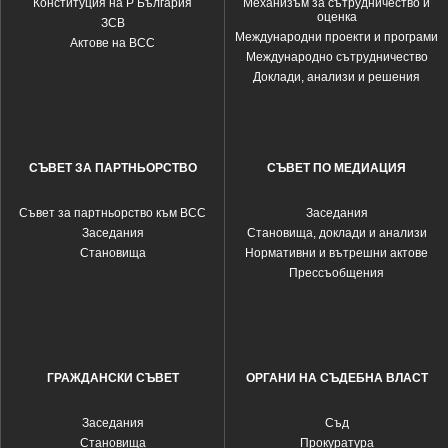
Конституция на Р България
Механизъм за сътрудничество и
оценка
ЗСВ
Международни проекти и програми
Актове на ВСС
Международно сътрудничество
Доклади, анализи и решения
СЪВЕТ ЗА ПАРТНЬОРСТВО
СЪВЕТ ПО МЕДИАЦИЯ
Съвет за партньорство към ВСС
Заседания
Заседания
Становища, доклади и анализи
Становища
Нормативни и вътрешни актове
Прессъобщения
ГРАЖДАНСКИ СЪВЕТ
ОРГАНИ НА СЪДЕБНА ВЛАСТ
Заседания
Съд
Становища
Прокуратура