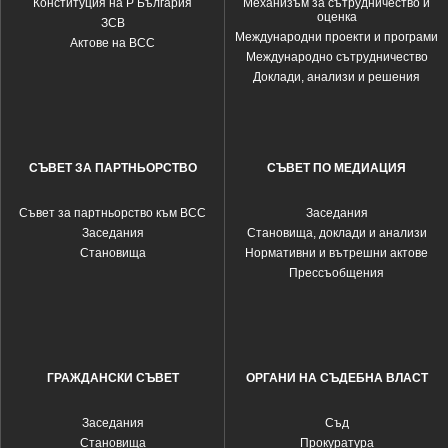
Конституция на Р България
Механизъм за сътрудничество и
оценка
ЗСВ
Международни проекти и програми
Актове на ВСС
Международно сътрудничество
Доклади, анализи и решения
СЪВЕТ ЗА ПАРТНЬОРСТВО
СЪВЕТ ПО МЕДИАЦИЯ
Съвет за партньорство към ВСС
Заседания
Заседания
Становища, доклади и анализи
Становища
Нормативни и вътрешни актове
Прессъобщения
ГРАЖДАНСКИ СЪВЕТ
ОРГАНИ НА СЪДЕБНА ВЛАСТ
Заседания
Съд
Становища
Прокуратура