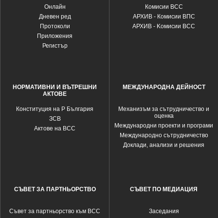
Oнлайн
Комисии ВСС
Дневен ред
АРХИВ - Комисии ВПС
Протоколи
АРХИВ - Kомисии ВСС
Приложения
Регистър
НОРМАТИВНИ И ВЪТРЕШНИ
МЕЖДУНАРОДНА ДЕЙНОСТ
АКТОВЕ
Конституция на Р България
Механизъм за сътрудничество и
оценка
ЗСВ
Международни проекти и програми
Актове на ВСС
Международно сътрудничество
Доклади, анализи и решения
СЪВЕТ ЗА ПАРТНЬОРСТВО
СЪВЕТ ПО МЕДИАЦИЯ
Съвет за партньорство към ВСС
Заседания