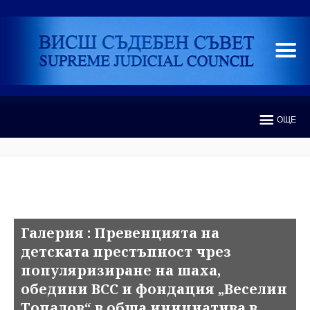
ОЩЕ
Галерия : Превенцията на
детската престъпност чрез
популяризиране на шаха,
обедини ВСС и фондация „Веселин
Топалов“ в обща инициатива в