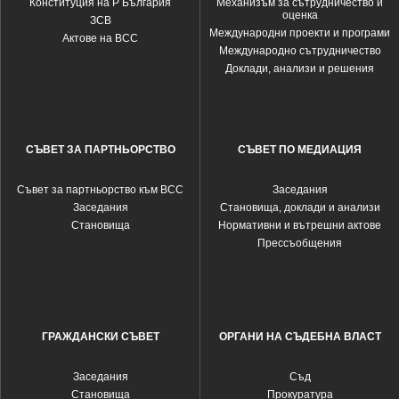
Конституция на Р България
Механизъм за сътрудничество и
оценка
ЗСВ
Международни проекти и програми
Актове на ВСС
Международно сътрудничество
Доклади, анализи и решения
СЪВЕТ ЗА ПАРТНЬОРСТВО
СЪВЕТ ПО МЕДИАЦИЯ
Съвет за партньорство към ВСС
Заседания
Заседания
Становища, доклади и анализи
Становища
Нормативни и вътрешни актове
Прессъобщения
ГРАЖДАНСКИ СЪВЕТ
ОРГАНИ НА СЪДЕБНА ВЛАСТ
Заседания
Съд
Становища
Прокуратура