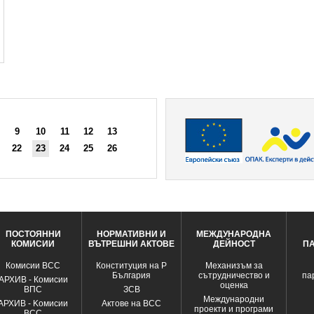
9
10
11
12
13
22
23
24
25
26
ПОСТОЯННИ
НОРМАТИВНИ И
МЕЖДУНАРОДНА
КОМИСИИ
ВЪТРЕШНИ АКТОВЕ
ДЕЙНОСТ
П
Комисии ВСС
Конституция на Р
Механизъм за
България
сътрудничество и
па
АРХИВ - Комисии
оценка
ВПС
ЗСВ
Международни
АРХИВ - Kомисии
Актове на ВСС
проекти и програми
ВСС