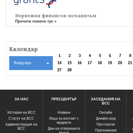
Норвежки финансов механизъм
Прочети повече тук »
Календар
1
2
3
4
5
6
7
8
Февруари
14
15
16
17
18
19
20
21
27
28
ЗА НАС
ПРЕСЦЕНТЪР
ЗАСЕДАНИЯ НА
ВСС
История на ВСС
Новини
Oнлайн
Статут на ВСС
Лица за контакт с
Дневен ред
медиите
Администрация на
Протоколи
ВСС
Дни на отворените
Приложения
врати