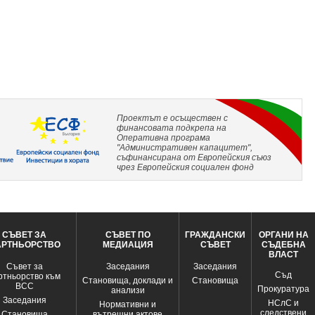
Проектът е осъществен с
финансовата подкрепа на
Оперативна програма
"Административен капацитет",
съфинансирана от Европейския съюз
чрез Европейския социален фонд
СЪВЕТ ЗА
СЪВЕТ ПО
ГРАЖДАНСКИ
ОРГАНИ НА
АРТНЬОРСТВО
МЕДИАЦИЯ
СЪВЕТ
СЪДЕБНА
ВЛАСТ
Съвет за
Заседания
Заседания
Съд
ртньорство към
Становища, доклади и
Становища
ВСС
Прокуратура
анализи
Заседания
НСлС и
Нормативни и
следствени
Становища
вътрешни актове