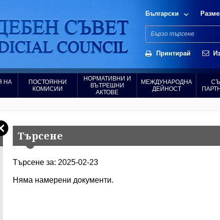
Български
Разме
Принтирай
Из
НОРМАТИВНИ И
 НА
ПОСТОЯННИ
МЕЖДУНАРОДНА
СЪ
ВЪТРЕШНИ
КОМИСИИ
ДЕЙНОСТ
ПАРТ
АКТОВЕ
Търсене
Търсене за: 2025-02-23
Няма намерени документи.