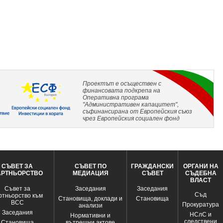
Проектът е осъществен с
финансовата подкрепа на
Оперативна програма
"Административен капацитет",
съфинансирана от Европейския съюз
чрез Европейския социален фонд
СЪВЕТ ЗА
СЪВЕТ ПО
ГРАЖДАНСКИ
ОРГАНИ НА
АРТНЬОРСТВО
МЕДИАЦИЯ
СЪВЕТ
СЪДЕБНА
ВЛАСТ
Съвет за
Заседания
Заседания
Съд
ртньорство към
Становища, доклади и
Становища
ВСС
Прокуратура
анализи
Заседания
НСлС и
Нормативни и
следствени
Становища
вътрешни актове