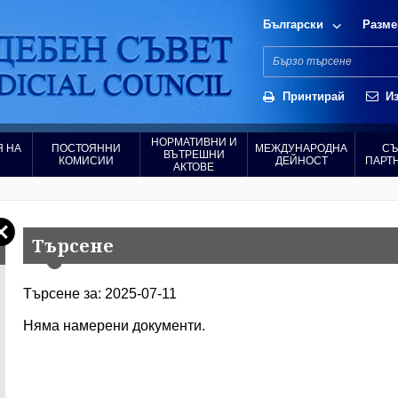
Български
Разме
Принтирай
Из
НОРМАТИВНИ И
 НА
ПОСТОЯННИ
МЕЖДУНАРОДНА
СЪ
ВЪТРЕШНИ
КОМИСИИ
ДЕЙНОСТ
ПАРТ
АКТОВЕ
Търсене
Търсене за: 2025-07-11
Няма намерени документи.