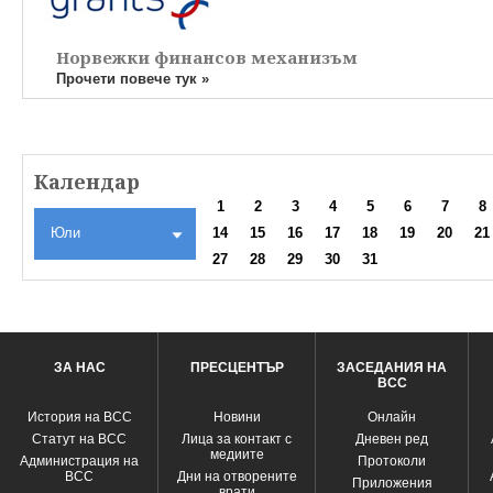
Норвежки финансов механизъм
Прочети повече тук »
Календар
1
2
3
4
5
6
7
8
Юли
14
15
16
17
18
19
20
21
27
28
29
30
31
ЗА НАС
ПРЕСЦЕНТЪР
ЗАСЕДАНИЯ НА
ВСС
История на ВСС
Новини
Oнлайн
Статут на ВСС
Лица за контакт с
Дневен ред
медиите
Администрация на
Протоколи
ВСС
Дни на отворените
Приложения
врати