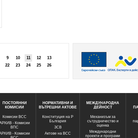
9
10
11
12
13
22
23
24
25
26
ПОСТОЯННИ
НОРМАТИВНИ И
МЕЖДУНАРОДНА
КОМИСИИ
ВЪТРЕШНИ АКТОВЕ
ДЕЙНОСТ
П
Комисии ВСС
Конституция на Р
Механизъм за
България
сътрудничество и
па
АРХИВ - Комисии
оценка
ВПС
ЗСВ
Международни
АРХИВ - Kомисии
Актове на ВСС
проекти и програми
ВСС