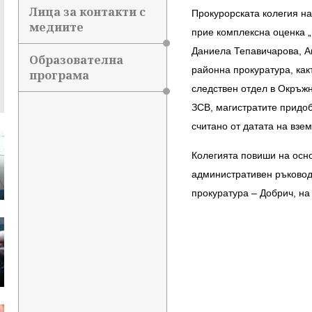
Лица за контакти с
Прокурорската колегия на 
медиите
прие комплексна оценка „м
Даниела Тепавичарова, А
Образователна
районна прокуратура, как
програма
следствен отдел в Окръжн
ЗСВ, магистратите придоб
считано от датата на взе
Колегията повиши на осно
административен ръковод
прокуратура – Добрич, на 