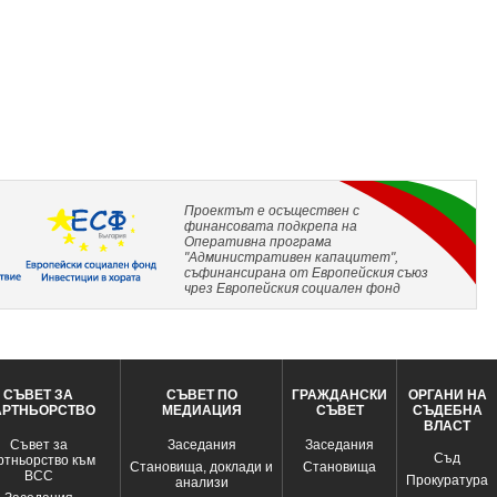
Проектът е осъществен с
финансовата подкрепа на
Оперативна програма
"Административен капацитет",
съфинансирана от Европейския съюз
чрез Европейския социален фонд
СЪВЕТ ЗА
СЪВЕТ ПО
ГРАЖДАНСКИ
ОРГАНИ НА
АРТНЬОРСТВО
МЕДИАЦИЯ
СЪВЕТ
СЪДЕБНА
ВЛАСТ
Съвет за
Заседания
Заседания
Съд
ртньорство към
Становища, доклади и
Становища
ВСС
Прокуратура
анализи