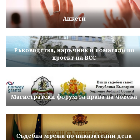
Анкети
Ръководства, наръчник и помагало по
проект на ВСС
Магистратски форум за права на човека
Съдебна мрежа по наказателни дела