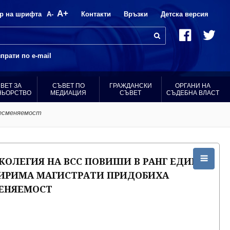
A+
р на шрифта
A-
Контакти
Връзки
Детска версия
прати по e-mail
ВЕТ ЗА
СЪВЕТ ПО
ГРАЖДАНСКИ
ОРГАНИ НА
НЬОРСТВО
МЕДИАЦИЯ
СЪВЕТ
СЪДЕБНА ВЛАСТ
несменяемост
КОЛЕГИЯ НА ВСС ПОВИШИ В РАНГ ЕДИН
ТИРИМА МАГИСТРАТИ ПРИДОБИХА
МЕНЯЕМОСТ