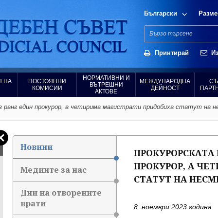
Български
Разме
Принтирай
Из
НОРМАТИВНИ И
 НА
ПОСТОЯННИ
МЕЖДУНАРОДНА
СЪ
ВЪТРЕШНИ
КОМИСИИ
ДЕЙНОСТ
ПАРТ
АКТОВЕ
в ранг един прокурор, а четирима магистрати придобиха статут на 
Новини
ПРОКУРОРСКАТА 
ПРОКУРОР, А ЧЕ
Медиите за нас
СТАТУТ НА НЕС
Дни на отворените
врати
8 ноември 2023 година