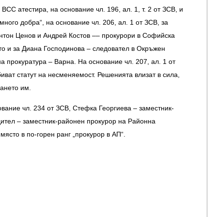
ВСС атестира, на основание чл. 196, ал. 1, т. 2 от ЗСВ, и
ного добра“, на основание чл. 206, ал. 1 от ЗСВ, за
нтон Ценов и Андрей Костов –– прокурори в Софийска
то и за Диана Господинова – следовател в Окръжен
а прокуратура – Варна. На основание чл. 207, ал. 1 от
иват статут на несменяемост. Решенията влизат в сила,
мането им.
вание чл. 234 от ЗСВ, Стефка Георгиева – заместник-
ител – заместник-районен прокурор на Районна
място в по-горен ранг „прокурор в АП“.