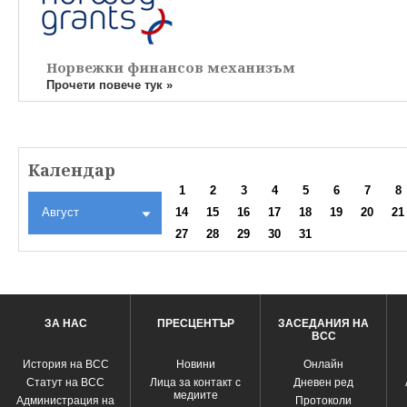
Норвежки финансов механизъм
Прочети повече тук »
Календар
1
2
3
4
5
6
7
8
Август
14
15
16
17
18
19
20
21
27
28
29
30
31
ЗА НАС
ПРЕСЦЕНТЪР
ЗАСЕДАНИЯ НА
ВСС
История на ВСС
Новини
Oнлайн
Статут на ВСС
Лица за контакт с
Дневен ред
медиите
Администрация на
Протоколи