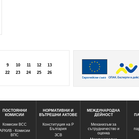
9
10
11
12
13
22
23
24
25
26
ПОСТОЯННИ
НОРМАТИВНИ И
МЕЖДУНАРОДНА
КОМИСИИ
ВЪТРЕШНИ АКТОВЕ
ДЕЙНОСТ
П
Комисии ВСС
Конституция на Р
Механизъм за
България
сътрудничество и
па
АРХИВ - Комисии
оценка
ВПС
ЗСВ