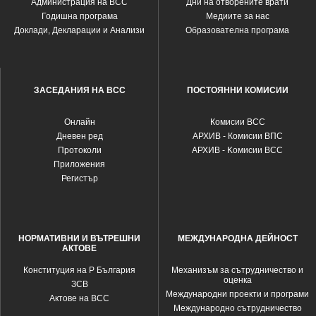
Администрация на ВСС
Дни на отворените врати
Годишна програма
Медиите за нас
Доклади, Декларации и Анализи
Образователна програма
ЗАСЕДАНИЯ НА ВСС
ПОСТОЯННИ КОМИСИИ
Oнлайн
Комисии ВСС
Дневен ред
АРХИВ - Комисии ВПС
Протоколи
АРХИВ - Kомисии ВСС
Приложения
Регистър
НОРМАТИВНИ И ВЪТРЕШНИ
МЕЖДУНАРОДНА ДЕЙНОСТ
АКТОВЕ
Конституция на Р България
Механизъм за сътрудничество и
оценка
ЗСВ
Международни проекти и програми
Актове на ВСС
Международно сътрудничество