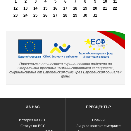
1
2
3
4
5
6
7
8
9
10
11
12
13
14
15
16
17
18
19
20
21
22
23
24
25
26
27
28
29
30
31
Проектът е осъществен с финансовата подкрепа на
Оперативна програма "Административен капацитет",
съфинансирана от Европейския съюз чрез Европейския социален
фонд
ЗА НАС
ПРЕСЦЕНТЪР
История на ВСС
Новини
Статут на ВСС
Лица за контакт с медиите