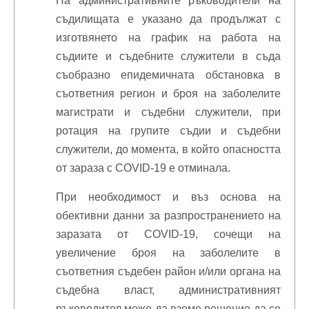
На административните ръководители на
съдилищата е указано да продължат с
изготвянето на график на работа на
съдиите и съдебните служители в съда
съобразно епидемичната обстановка в
съответния регион и броя на заболелите
магистрати и съдебни служители, при
ротация на групите съдии и съдебни
служители, до момента, в който опасността
от зараза с COVID-19 e отминала.
При необходимост и въз основа на
обективни данни за разпространението на
заразата от COVID-19, сочещи на
увеличение броя на заболелитe в
съответния съдебен район и/или органа на
съдебна власт, административният
ръководител може да вземе решение да се