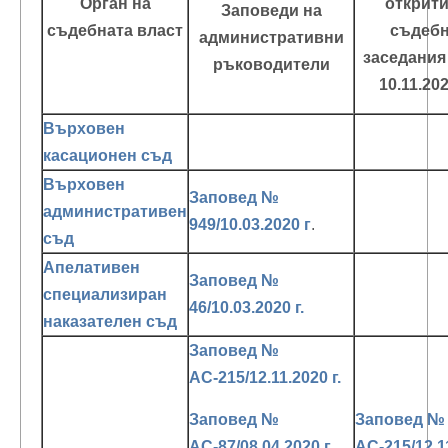
Орган на
открити
Заповеди на
съдебната власт
съдеб
административни
заседания
ръководители
10.11.202
Върховен
касационен съд
Върховен
Заповед №
административен
949/10.03.2020 г
.
съд
Апелативен
Заповед №
специализиран
46/10.03.2020 г.
наказателен съд
Заповед №
АС-215/12.11.2020 г.
Заповед №
Заповед №
АС-87/08.04.2020 г.
АС-215/12.1