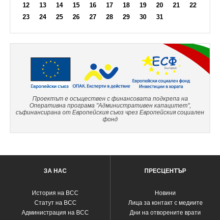
12
13
14
15
16
17
18
19
20
21
22
23
24
25
26
27
28
29
30
31
Проектът е осъществен с финансовата подкрепа на
Оперативна програма "Административен капацитет",
съфинансирана от Европейския съюз чрез Европейския социален
фонд
ЗА НАС
ПРЕСЦЕНТЪР
История на ВСС
Новини
Статут на ВСС
Лица за контакт с медиите
Администрация на ВСС
Дни на отворените врати