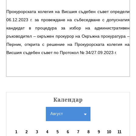
Прокурорската колегия на Висшия съдебен съвет определи
06.12.2023 г. за провеждане на събеседване с допуснатия
кандидат в процедура за избор на административен
ръководител – окръжен прокурор на Окръжна прокуратура –
Перник, открита с решение на Прокурорската колегия на
Висшия съдебен съвет по Протокол № 34/27.09.2023 г.
Календар
Август
1
2
3
4
5
6
7
8
9
10
11