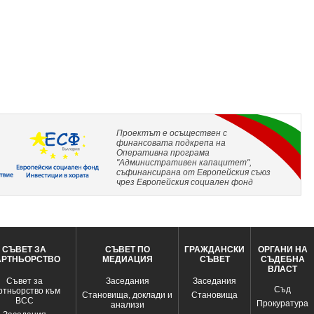
Проектът е осъществен с
финансовата подкрепа на
Оперативна програма
"Административен капацитет",
съфинансирана от Европейския съюз
чрез Европейския социален фонд
СЪВЕТ ЗА
СЪВЕТ ПО
ГРАЖДАНСКИ
ОРГАНИ НА
АРТНЬОРСТВО
МЕДИАЦИЯ
СЪВЕТ
СЪДЕБНА
ВЛАСТ
Съвет за
Заседания
Заседания
Съд
ртньорство към
Становища, доклади и
Становища
ВСС
Прокуратура
анализи