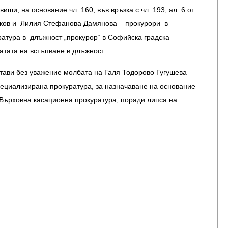
иши, на основание чл. 160, във връзка с чл. 193, ал. 6 от
ков и Лилия Стефанова Дамянова – прокурори в
атура в длъжност „прокурор“ в Софийска градска
атата на встъпване в длъжност.
тави без уважение молбата на Галя Тодорово Гугушева –
пециализирана прокуратура, за назначаване на основание
ъв Върховна касационна прокуратура, поради липса на