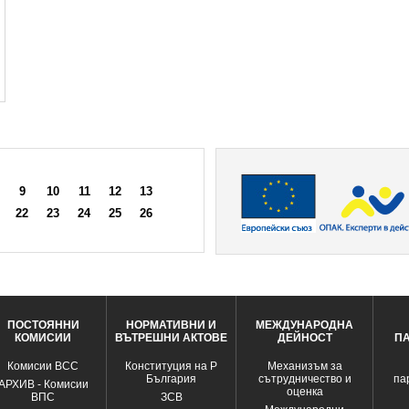
9
10
11
12
13
22
23
24
25
26
ПОСТОЯННИ
НОРМАТИВНИ И
МЕЖДУНАРОДНА
КОМИСИИ
ВЪТРЕШНИ АКТОВЕ
ДЕЙНОСТ
П
Комисии ВСС
Конституция на Р
Механизъм за
България
сътрудничество и
па
АРХИВ - Комисии
оценка
ВПС
ЗСВ