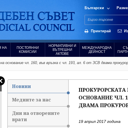
Български
Разме
Принтирай
Из
НОРМАТИВНИ И
 НА
ПОСТОЯННИ
МЕЖДУНАРОДНА
СЪ
ВЪТРЕШНИ
КОМИСИИ
ДЕЙНОСТ
ПАРТ
АКТОВЕ
а основание чл. 160, във връзка с чл. 193, ал. 6 от ЗСВ двама прокуро
Новини
ПРОКУРОРСКАТА 
ОСНОВАНИЕ ЧЛ. 160
Медиите за нас
ДВАМА ПРОКУРО
Дни на отворените
врати
19 април 2017 година