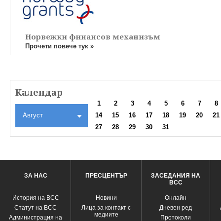
Норвежки финансов механизъм
Прочети повече тук »
Календар
1
2
3
4
5
6
7
8
Август
14
15
16
17
18
19
20
21
27
28
29
30
31
ЗА НАС
ПРЕСЦЕНТЪР
ЗАСЕДАНИЯ НА
ВСС
История на ВСС
Новини
Oнлайн
Статут на ВСС
Лица за контакт с
Дневен ред
медиите
Администрация на
Протоколи