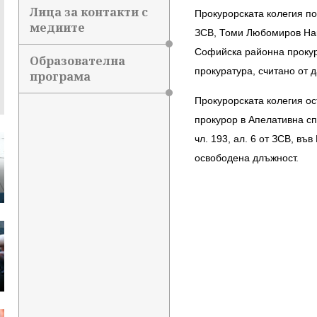
Лица за контакти с
Прокурорската колегия пов
медиите
ЗСВ, Томи Любомиров На
Софийска районна прокур
Образователна
прокуратура, считано от д
програма
Прокурорската колегия ос
прокурор в Апелативна с
чл. 193, ал. 6 от ЗСВ, в
освободена длъжност.