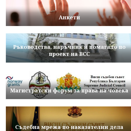
Анкети
Ръководства, наръчник и помагало по
проект на ВСС
Магистратски форум за права на човека
Съдебна мрежа по наказателни дела