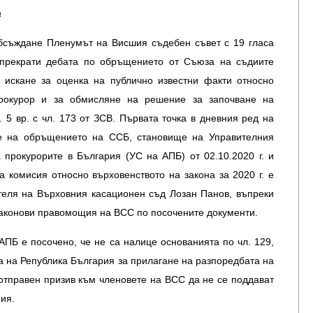
а
обсъждане Пленумът на Висшия съдебен съвет с 19 гласа
“ прекрати дебата по обръщението от Съюза на съдиите
 с искане за оценка на публично известни факти относно
прокурор и за обмисляне на решение за започване на
. 5 вр. с чл. 173 от ЗСВ. Първата точка в дневния ред на
е на обръщението на ССБ, становище на Управителния
 прокурорите в България (УС на АПБ) от 02.10.2020 г. и
а комисия относно върховенството на закона за 2020 г. е
теля на Върховния касационен съд Лозан Панов, въпреки
законови правомощия на ВСС по посочените документи.
АПБ е посочено, че не са налице основанията по чл. 129,
ята на Република България за прилагане на разпоредбата на
е отправен призив към членовете на ВСС да не се поддават
ия.