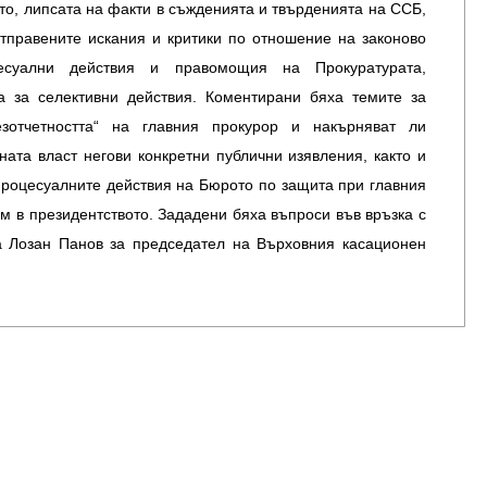
то, липсата на факти в съжденията и твърденията на ССБ,
тправените искания и критики по отношение на законово
цесуални действия и правомощия на Прокуратурата,
а за селективни действия. Коментирани бяха темите за
езотчетността“ на главния прокурор и накърняват ли
ната власт негови конкретни публични изявления, както и
процесуалните действия на Бюрото по защита при главния
м в президентството. Зададени бяха въпроси във връзка с
а Лозан Панов за председател на Върховния касационен