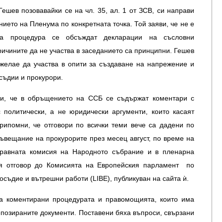
ешев позовавайки се на чл. 35, ал. 1 от ЗСВ, си направи
нието на Пленума по конкретната точка. Той заяви, че не е
ва процедура се обсъждат декларации на съсловни
причините да не участва в заседанието са принципни. Гешев
желае да участва в опити за създаване на напрежение и
съдии и прокурори.
чи, че в обръщението на ССБ се съдържат коментари с
 политически, а не юридически аргументи, които касаят
припомни, че отговори по всички теми вече са дадени по
ъвещание на прокурорите през месец август, по време на
равната комисия на Народното събрание и в пленарна
ия отговор до Комисията на Европейския парламент по
осъдие и вътрешни работи (LIBE), публикуван на сайта ѝ.
а коментирани процедурата и правомощията, които има
позираните документи. Поставени бяха въпроси, свързани