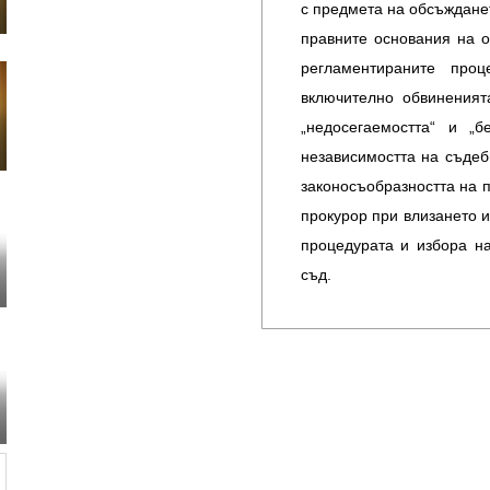
с предмета на обсъждане
правните основания на о
регламентираните про
включително обвиненият
„недосегаемостта“ и „б
независимостта на съдеб
законосъобразността на 
прокурор при влизането и
процедурата и избора н
съд.