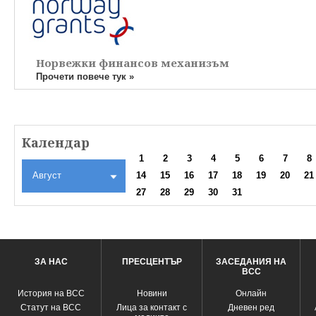
Норвежки финансов механизъм
Прочети повече тук »
Календар
1
2
3
4
5
6
7
8
Август
14
15
16
17
18
19
20
21
27
28
29
30
31
ЗА НАС
ПРЕСЦЕНТЪР
ЗАСЕДАНИЯ НА
ВСС
История на ВСС
Новини
Oнлайн
Статут на ВСС
Лица за контакт с
Дневен ред