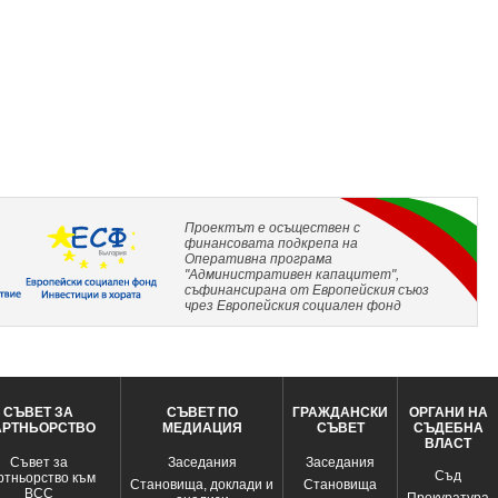
Проектът е осъществен с
финансовата подкрепа на
Оперативна програма
"Административен капацитет",
съфинансирана от Европейския съюз
чрез Европейския социален фонд
СЪВЕТ ЗА
СЪВЕТ ПО
ГРАЖДАНСКИ
ОРГАНИ НА
АРТНЬОРСТВО
МЕДИАЦИЯ
СЪВЕТ
СЪДЕБНА
ВЛАСТ
Съвет за
Заседания
Заседания
Съд
ртньорство към
Становища, доклади и
Становища
ВСС