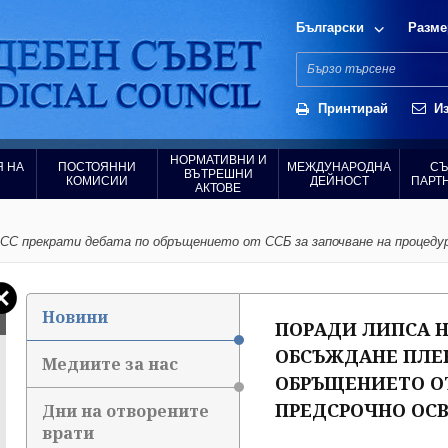
Български
Разме
Принтирай
Из
НОРМАТИВНИ И
 НА
ПОСТОЯННИ
МЕЖДУНАРОДНА
СЪ
ВЪТРЕШНИ
КОМИСИИ
ДЕЙНОСТ
ПАРТ
АКТОВЕ
ВСС прекрати дебата по обръщението от ССБ за започване на процедур
Новини
ПОРАДИ ЛИПСА Н
ОБСЪЖДАНЕ ПЛЕН
Медиите за нас
ОБРЪЩЕНИЕТО ОТ
ПРЕДСРОЧНО ОСВ
Дни на отворените
врати