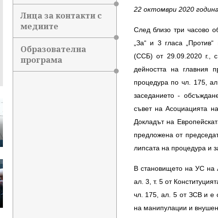
22 октомври 2020 годин
Лица за контакти с
медиите
След близо три часово 
„За“ и 3 гласа „Против
Образователна
(ССБ) от 29.09.2020 г.,
програма
дейността на главния 
процедура по чл. 175, ал
заседанието - обсъждан
съвет на Асоциацията на
Докладът на Европейскат
предложена от председа
липсата на процедура и 
В становището на УС на 
ал. 3, т. 5 от Конституци
чл. 175, ал. 5 от ЗСВ и 
на манипулации и внушен