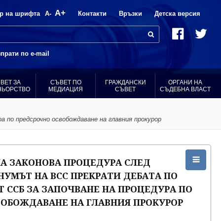
A+
р на шрифта
A-
Контакти
Връзки
Детска версия
прати по e-mail
ВЕТ ЗА
СЪВЕТ ПО
ГРАЖДАНСКИ
ОРГАНИ НА
НЬОРСТВО
МЕДИАЦИЯ
СЪВЕТ
СЪДЕБНА ВЛАСТ
а по предсрочно освобождаване на главния прокурор
А ЗАКОНОВА ПРОЦЕДУРА СЛЕД
УМЪТ НА ВСС ПРЕКРАТИ ДЕБАТА ПО
 ССБ ЗА ЗАПОЧВАНЕ НА ПРОЦЕДУРА ПО
ОБОЖДАВАНЕ НА ГЛАВНИЯ ПРОКУРОР