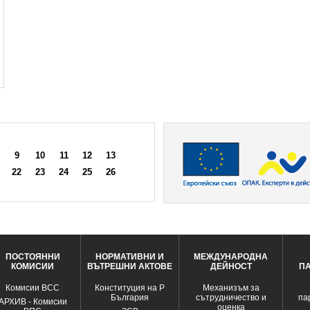
9
10
11
12
13
22
23
24
25
26
ПОСТОЯННИ
НОРМАТИВНИ И
МЕЖДУНАРОДНА
КОМИСИИ
ВЪТРЕШНИ АКТОВЕ
ДЕЙНОСТ
П
Комисии ВСС
Конституция на Р
Механизъм за
България
сътрудничество и
па
АРХИВ - Комисии
оценка