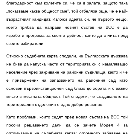
благодарност към колегите си, че са в залата, защото така
„показваме каква общност сме“, той отбеляза още, че е най-
възрастният кандидат. Изложи идеята си, че първото нещо,
което трябва да направи новият състав на ВСС е да
изработи програма за своята дейност, която да отчита пред
своите избиратели.
Относно съдебната карта сподели, че Българската държава
не бива да напуска части от територията си с намаляващо
население чрез закриване на районни съдилища, както и че
е привърженик на запазването на районния съд като
основен първоинстанционен съд близо до хората и с важно
място в местната общност. Той сподели, че създаването на
териториални отделения е едно добро решение.
Като проблеми, които седят пред новия състав на ВСС той
посочи решаването дали да се зачете Модел 4 за
оптимизация на съдебната карта; огромното забавяне на