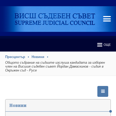
ОЩЕ
Пресцентър
Новини
Общото събрание на съдиите изслуша кандидата за изборен
член на Висшия съдебен съвет Йордан Дамаскинов - съдия в
Окръжен съд - Русе
Новини