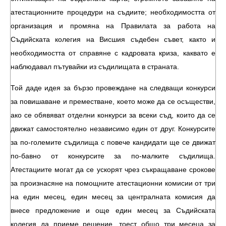
атестационните процедури на съдиите; необходимостта от
организация и промяна на Правилата за работа на
Съдийската колегия на Висшия съдебен съвет, както и
необходимостта от справяне с кадровата криза, каквато е
наблюдавал пътувайки из съдилищата в страната.
Той даде идея за бързо провеждане на следващи конкурси
за повишаване и преместване, което може да се осъществи,
ако се обявяват отделни конкурси за всеки съд, които да се
движат самостоятелно независимо един от друг. Конкурсите
за по-големите съдилища с повече кандидати ще се движат
по-бавно от конкурсите за по-малките съдилища.
Атестациите могат да се ускорят чрез съкращаване срокове
за произнасяне на помощните атестационни комисии от три
на един месец, един месец за централната комисия да
внесе предложение и още един месец за Съдийската
колегия да приеме решение, тоест общо три месеца за