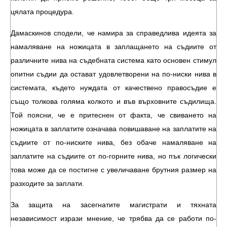
цялата процедура.
Дамаскинов сподели, че намира за справедлива идеята за
намаляване на ножицата в заплащането на съдиите от
различните нива на съдебната система като основен стимул
опитни съдии да остават удовлетворени на по-ниски нива в
системата, където нуждата от качествено правосъдие е
също толкова голяма колкото и във върховните съдилища.
Той поясни, че е притеснен от факта, че свиването на
ножицата в заплатите означава повишаване на заплатите на
съдиите от по-ниските нива, без обаче намаляване на
заплатите на съдиите от по-горните нива, но пък логически
това може да се постигне с увеличаване брутния размер на
разходите за заплати.
За защита на засегнатите магистрати и тяхната
независимост изрази мнение, че трябва да се работи по-