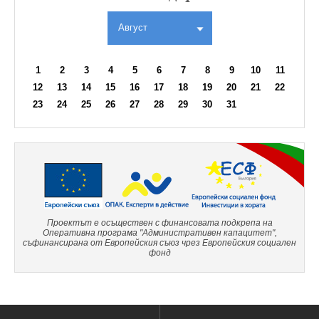
Август
1
2
3
4
5
6
7
8
9
10
11
12
13
14
15
16
17
18
19
20
21
22
23
24
25
26
27
28
29
30
31
Проектът е осъществен с финансовата подкрепа на
Оперативна програма "Административен капацитет",
съфинансирана от Европейския съюз чрез Европейския социален
фонд