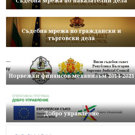
Съдебна мрежа по наказателни дела
Съдебна мрежа по граждански и
търговски дела
Норвежки финансов механизъм 2014-2021
Добро управление