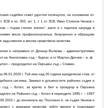
исшия съдебен съвет удостои посмъртно, на основание чл.
“ от ЗСВ и чл. 303, ал. 1, т. 1 от ЗСВ, Иван Стоянов Ченков с
нак – първа степен златен“, както и с парична награда в
проявен висок професионализъм, безупречно и образцово
 задължения и високи нравствени качества.
ение е направено от Деница Вълкова – административен
л на Апелативен съд – Бургас и от Мартин Денчев – и. ф.
ител – председател на Окръжен съд – Сливен.
а 06.01.2020 г. Той има над 26 години юридически стаж, от
ъдебната система. Заемал е длъжностите районен съдия и
 съд – Котел, за кратко е бил и прокурор в Окръжна
едател на Районен съд – Котел в периодите 1995 г. – 1997
 22.05.2015 г. до кончината му. Посочено е, че съдия Ченков е
алист, с доказани качества, който винаги е подхождал