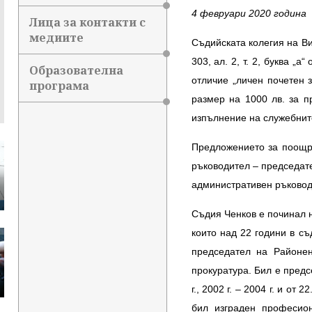
4 февруари 2020 година
Лица за контакти с
медиите
Съдийската колегия на В
303, ал. 2, т. 2, буква „а
Образователна
отличие „личен почетен з
програма
размер на 1000 лв. за 
изпълнение на служебните
Предложението за поощр
ръководител – председате
административен ръковод
Съдия Ченков е починал н
които над 22 години в с
председател на Районен
прокуратура. Бил е предс
г., 2002 г. – 2004 г. и от
бил изграден професион