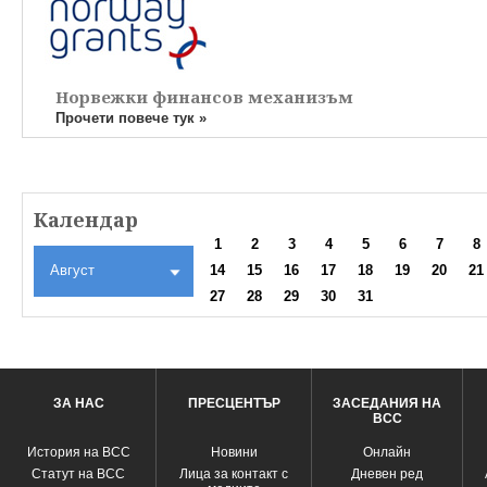
Норвежки финансов механизъм
Прочети повече тук »
Календар
1
2
3
4
5
6
7
8
Август
14
15
16
17
18
19
20
21
27
28
29
30
31
ЗА НАС
ПРЕСЦЕНТЪР
ЗАСЕДАНИЯ НА
ВСС
История на ВСС
Новини
Oнлайн
Статут на ВСС
Лица за контакт с
Дневен ред