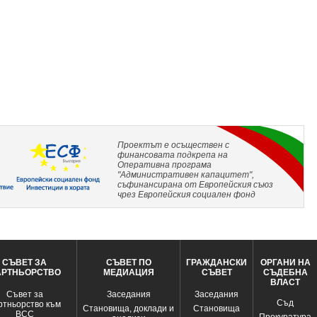
Проектът е осъществен с
финансовата подкрепа на
Оперативна програма
"Административен капацитет",
съфинансирана от Европейския съюз
чрез Европейския социален фонд
СЪВЕТ ЗА
СЪВЕТ ПО
ГРАЖДАНСКИ
ОРГАНИ НА
АРТНЬОРСТВО
МЕДИАЦИЯ
СЪВЕТ
СЪДЕБНА
ВЛАСТ
Съвет за
Заседания
Заседания
Съд
ртньорство към
Становища, доклади и
Становища
ВСС