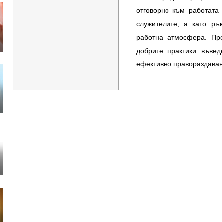
отговорно към работата
служителите, а като ръ
работна атмосфера. Пр
добрите практики въвед
ефективно правораздаване