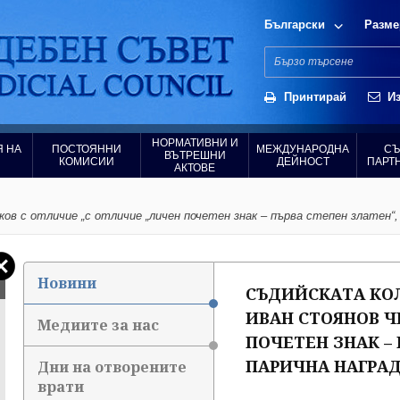
Български
Разме
Принтирай
Из
НОРМАТИВНИ И
 НА
ПОСТОЯННИ
МЕЖДУНАРОДНА
СЪ
ВЪТРЕШНИ
КОМИСИИ
ДЕЙНОСТ
ПАРТ
АКТОВЕ
 с отличие „с отличие „личен почетен знак – първа степен златен“, к
Новини
СЪДИЙСКАТА КОЛ
ИВАН СТОЯНОВ Ч
Медиите за нас
ПОЧЕТЕН ЗНАК – 
ПАРИЧНА НАГРАДА
Дни на отворените
врати