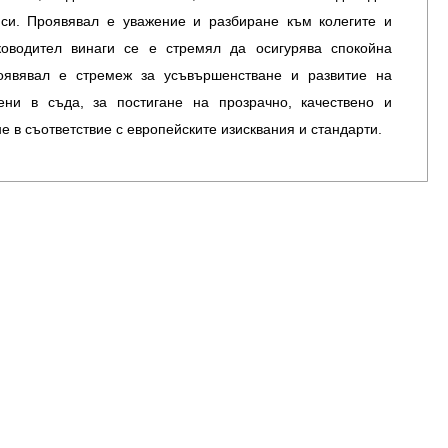
 си. Проявявал е уважение и разбиране към колегите и
ководител винаги се е стремял да осигурява спокойна
оявявал е стремеж за усъвършенстване и развитие на
ени в съда, за постигане на прозрачно, качествено и
 в съответствие с европейските изисквания и стандарти.