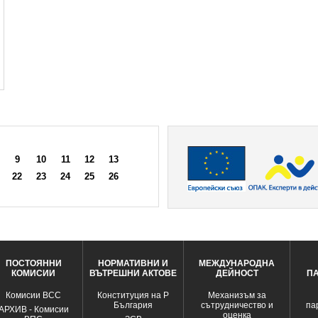
9
10
11
12
13
22
23
24
25
26
ПОСТОЯННИ
НОРМАТИВНИ И
МЕЖДУНАРОДНА
КОМИСИИ
ВЪТРЕШНИ АКТОВЕ
ДЕЙНОСТ
П
Комисии ВСС
Конституция на Р
Механизъм за
България
сътрудничество и
па
АРХИВ - Комисии
оценка