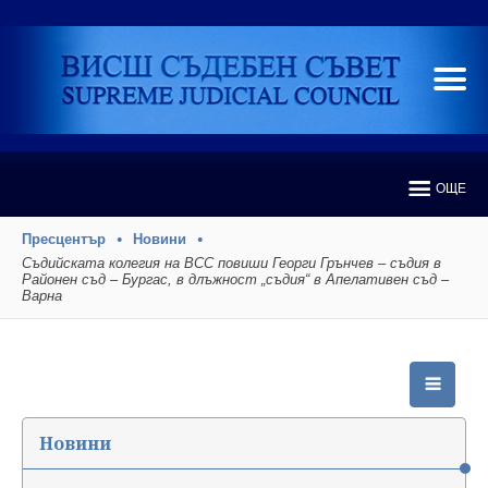
ОЩЕ
Пресцентър
Новини
Съдийската колегия на ВСС повиши Георги Грънчев – съдия в
Районен съд – Бургас, в длъжност „съдия“ в Апелативен съд –
Варна
Новини