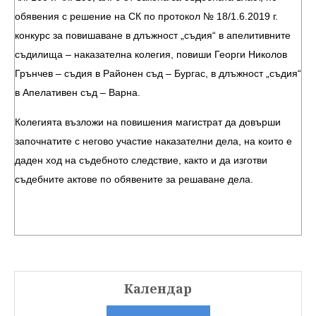
обявения с решение на СК по протокол № 18/1.6.2019 г.
конкурс за повишаване в длъжност „съдия“ в апелитивните
съдилища – наказателна колегия, повиши Георги Николов
Грънчев – съдия в Районен съд – Бургас, в длъжност „съдия“
в Апелативен съд – Варна.
Колегията възложи на повишения магистрат да довърши
започнатите с негово участие наказателни дела, на които е
даден ход на съдебното следствие, както и да изготви
съдебните актове по обявените за решаване дела.
Календар