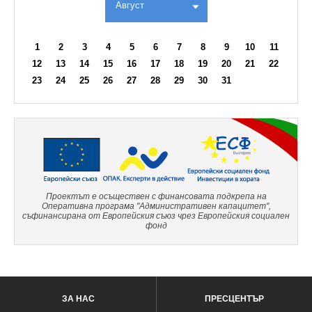
Август
1
2
3
4
5
6
7
8
9
10
11
12
13
14
15
16
17
18
19
20
21
22
23
24
25
26
27
28
29
30
31
Проектът е осъществен с финансовата подкрепа на
Оперативна програма "Административен капацитет",
съфинансирана от Европейския съюз чрез Европейския социален
фонд
ЗА НАС
ПРЕСЦЕНТЪР