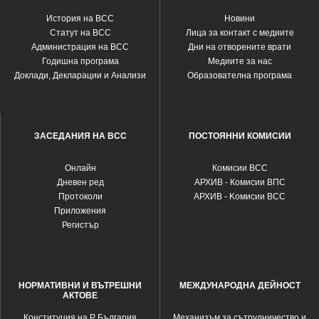
История на ВСС
Новини
Статут на ВСС
Лица за контакт с медиите
Администрация на ВСС
Дни на отворените врати
Годишна програма
Медиите за нас
Доклади, Декларации и Анализи
Образователна програма
ЗАСЕДАНИЯ НА ВСС
ПОСТОЯННИ КОМИСИИ
Oнлайн
Комисии ВСС
Дневен ред
АРХИВ - Комисии ВПС
Протоколи
АРХИВ - Kомисии ВСС
Приложения
Регистър
НОРМАТИВНИ И ВЪТРЕШНИ
МЕЖДУНАРОДНА ДЕЙНОСТ
АКТОВЕ
Конституция на Р България
Механизъм за сътрудничество и