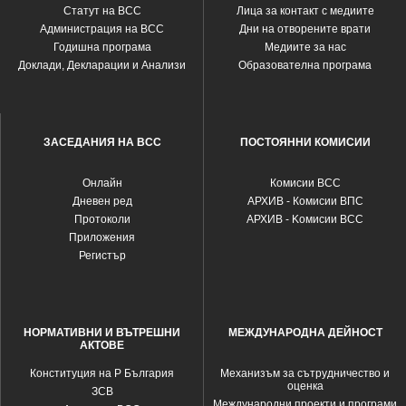
Статут на ВСС
Лица за контакт с медиите
Администрация на ВСС
Дни на отворените врати
Годишна програма
Медиите за нас
Доклади, Декларации и Анализи
Образователна програма
ЗАСЕДАНИЯ НА ВСС
ПОСТОЯННИ КОМИСИИ
Oнлайн
Комисии ВСС
Дневен ред
АРХИВ - Комисии ВПС
Протоколи
АРХИВ - Kомисии ВСС
Приложения
Регистър
НОРМАТИВНИ И ВЪТРЕШНИ
МЕЖДУНАРОДНА ДЕЙНОСТ
АКТОВЕ
Конституция на Р България
Механизъм за сътрудничество и
оценка
ЗСВ
Международни проекти и програми