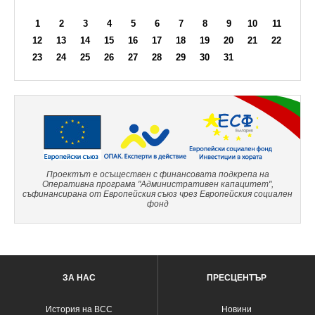
1
2
3
4
5
6
7
8
9
10
11
12
13
14
15
16
17
18
19
20
21
22
23
24
25
26
27
28
29
30
31
Проектът е осъществен с финансовата подкрепа на
Оперативна програма "Административен капацитет",
съфинансирана от Европейския съюз чрез Европейския социален
фонд
ЗА НАС
ПРЕСЦЕНТЪР
История на ВСС
Новини