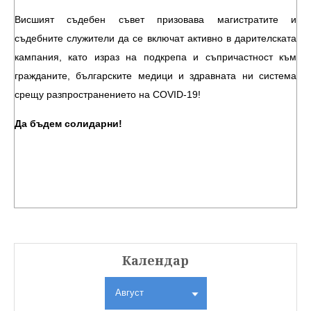
Висшият съдебен съвет призовава магистратите и
съдебните служители да се включат активно в дарителската
кампания, като израз на подкрепа и съпричастност към
гражданите, българските медици и здравната ни система
срещу разпространението на COVID-19!
Да бъдем солидарни!
Календар
Август