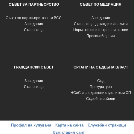
СЪВЕТ ЗА ПАРТНЬОРСТВО
СЪВЕТ ПО МЕДИАЦИЯ
Съвет за партньорство към ВСС
Заседания
Заседания
Становища, доклади и анализи
Становища
Нормативни и вътрешни актове
Прессъобщения
ГРАЖДАНСКИ СЪВЕТ
ОРГАНИ НА СЪДЕБНА ВЛАСТ
Заседания
Съд
Становища
Прокуратура
НСлС и следствени отдели към ОП
Съдебни райони
Профил на купувача
Карта на сайта
Служебни страници
Към стария сайт