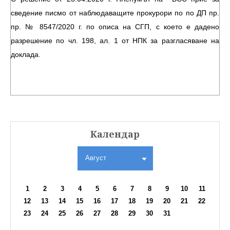
сведение писмо от наблюдаващите прокурори по по ДП пр.
пр. № 8547/2020 г. по описа на СГП, с което е дадено
разрешение по чл. 198, ал. 1 от НПК за разгласяване на
доклада.
Календар
Август
1
2
3
4
5
6
7
8
9
10
11
12
13
14
15
16
17
18
19
20
21
22
23
24
25
26
27
28
29
30
31