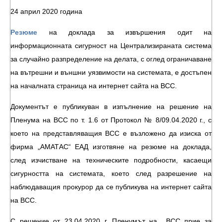
24 април 2020 година
Резюме
на доклада за извършения одит на
информационната сигурност на Централизираната система
за случайно разпределение на делата, с оглед ограничаване
на вътрешни и външни уязвимости на системата, е достъпен
на началната страница на интернет сайта на ВСС.
Документът е публикуван в изпълнение на решение на
Пленума на ВСС по т. 1.6 от Протокол № 8/09.04.2020 г., с
което на представляващия ВСС е възложено да изиска от
фирма „АМАТАС“ ЕАД изготвяне на резюме на доклада,
след изчистване на техническите подробности, касаещи
сигурността на системата, което след разрешение на
наблюдаващия прокурор да се публикува на интернет сайта
на ВСС.
С решение от 23.04.2020 г. Пленумът на ВСС прие за