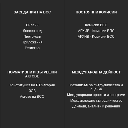
ЗАСЕДАНИЯ НА ВСС
ПОСТОЯННИ КОМИСИИ
Oнлайн
Комисии ВСС
Дневен ред
АРХИВ - Комисии ВПС
Протоколи
АРХИВ - Kомисии ВСС
Приложения
Регистър
НОРМАТИВНИ И ВЪТРЕШНИ
МЕЖДУНАРОДНА ДЕЙНОСТ
АКТОВЕ
Конституция на Р България
Механизъм за сътрудничество и
оценка
ЗСВ
Международни проекти и програми
Актове на ВСС
Международно сътрудничество
Доклади, анализи и решения