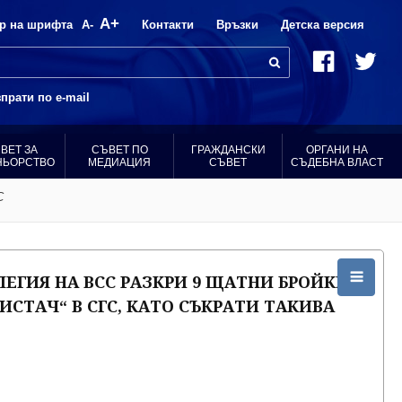
A+
р на шрифта
A-
Контакти
Връзки
Детска версия
прати по e-mail
ВЕТ ЗА
СЪВЕТ ПО
ГРАЖДАНСКИ
ОРГАНИ НА
НЬОРСТВО
МЕДИАЦИЯ
СЪВЕТ
СЪДЕБНА ВЛАСТ
С
ЕГИЯ НА ВСС РАЗКРИ 9 ЩАТНИ БРОЙКИ
ИСТАЧ“ В СГС, КАТО СЪКРАТИ ТАКИВА