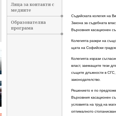
Лица за контакти с
медиите
Съдийската колегия на Вис
Образователна
Закона за съдебната влас
програма
Върховния касационен съд
Колегията разкри на също
щата на Софийски градски
Колегията изрази съгласие
власт, заемащите тези дл
същите длъжности в СГС, 
законодателство.
Решението е по предложе
Върховния касационен съд
условията на труд на маг
оптималното стопанисван