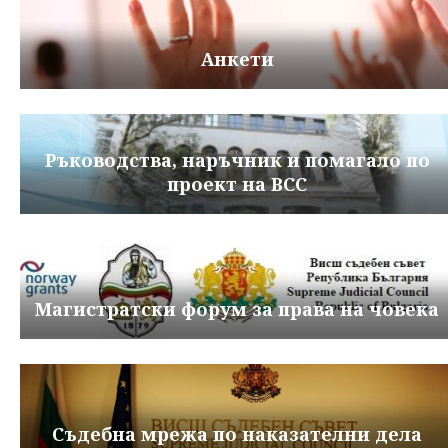
Анкети
Ръководства, наръчник и помагало по
проект на ВСС
Магистратски форум за права на човека
Съдебна мрежа по наказателни дела