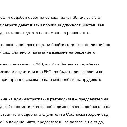
шия съдебен съвет на основание чл. 30, ал. 5, т. 8 от
т съкрати девет щатни бройки за длъжност „чистач“ във
, считано от датата на вземане на решението.
то основание девет щатни бройки за длъжност „чистач“ по
 съд, считано от датата на вземане на решението.
 на основание чл. 343, ал. 2 от Закона за съдебната
ъжности служители във ВКС, да бъдат преназначени на
при стриктно спазване на разпоредбите на трудовото
ние на административния ръководител – председател на
, който се мотивира с необходимостта за подобряване на
истратите и съдебните служители в Софийски градски съд,
е на помещенията, предоставени за ползване на съда,