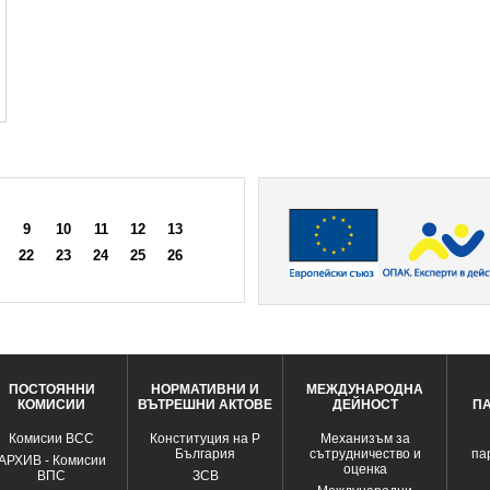
9
10
11
12
13
22
23
24
25
26
ПОСТОЯННИ
НОРМАТИВНИ И
МЕЖДУНАРОДНА
КОМИСИИ
ВЪТРЕШНИ АКТОВЕ
ДЕЙНОСТ
П
Комисии ВСС
Конституция на Р
Механизъм за
България
сътрудничество и
па
АРХИВ - Комисии
оценка
ВПС
ЗСВ