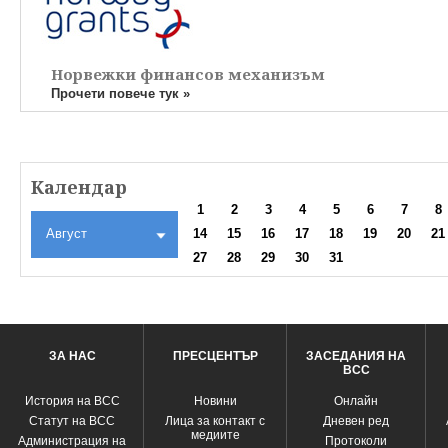
Норвежки финансов механизъм
Прочети повече тук »
Календар
1
2
3
4
5
6
7
8
Август
14
15
16
17
18
19
20
21
27
28
29
30
31
ЗА НАС
ПРЕСЦЕНТЪР
ЗАСЕДАНИЯ НА
ВСС
История на ВСС
Новини
Oнлайн
Статут на ВСС
Лица за контакт с
Дневен ред
медиите
Администрация на
Протоколи