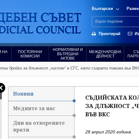
Български
Разме
Принтирай
Из
НОРМАТИВНИ И
 НА
ПОСТОЯННИ
МЕЖДУНАРОДНА
СЪ
ВЪТРЕШНИ
КОМИСИИ
ДЕЙНОСТ
ПАРТ
АКТОВЕ
атни бройки за длъжност „чистач“ в СГС, като съкрати такива във ВК
Новини
СЪДИЙСКАТА КОЛ
ЗА ДЛЪЖНОСТ „Ч
Медиите за нас
ВЪВ ВКС
Дни на отворените
врати
28 април 2020 година