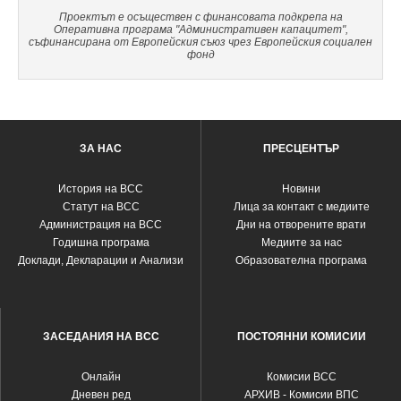
Проектът е осъществен с финансовата подкрепа на
Оперативна програма "Административен капацитет",
съфинансирана от Европейския съюз чрез Европейския социален
фонд
ЗА НАС
ПРЕСЦЕНТЪР
История на ВСС
Новини
Статут на ВСС
Лица за контакт с медиите
Администрация на ВСС
Дни на отворените врати
Годишна програма
Медиите за нас
Доклади, Декларации и Анализи
Образователна програма
ЗАСЕДАНИЯ НА ВСС
ПОСТОЯННИ КОМИСИИ
Oнлайн
Комисии ВСС
Дневен ред
АРХИВ - Комисии ВПС