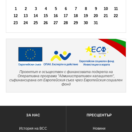
1
2
3
4
5
6
7
8
9
10
11
12
13
14
15
16
17
18
19
20
21
22
23
24
25
26
27
28
29
30
31
Проектът е осъществен с финансовата подкрепа на
Оперативна програма "Административен капацитет",
съфинансирана от Европейския съюз чрез Европейския социален
фонд
ЗА НАС
ПРЕСЦЕНТЪР
История на ВСС
Новини