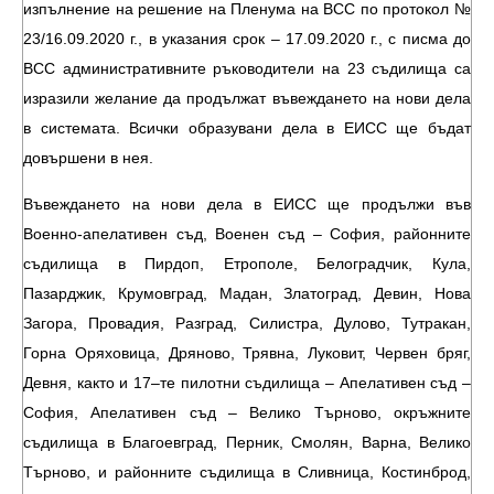
изпълнение на решение на Пленума на ВСС по протокол №
23/16.09.2020 г., в указания срок – 17.09.2020 г., с писма до
ВСС административните ръководители на 23 съдилища са
изразили желание да продължат въвеждането на нови дела
в системата. Всички образувани дела в ЕИСС ще бъдат
довършени в нея.
Въвеждането на нови дела в ЕИСС ще продължи във
Военно-апелативен съд, Военен съд – София, районните
съдилища в Пирдоп, Етрополе, Белоградчик, Кула,
Пазарджик, Крумовград, Мадан, Златоград, Девин, Нова
Загора, Провадия, Разград, Силистра, Дулово, Тутракан,
Горна Оряховица, Дряново, Трявна, Луковит, Червен бряг,
Девня, както и 17–те пилотни съдилища – Апелативен съд –
София, Апелативен съд – Велико Търново, окръжните
съдилища в Благоевград, Перник, Смолян, Варна, Велико
Търново, и районните съдилища в Сливница, Костинброд,