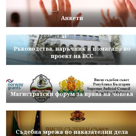
Анкети
Ръководства, наръчник и помагало по
проект на ВСС
Магистратски форум за права на човека
Съдебна мрежа по наказателни дела