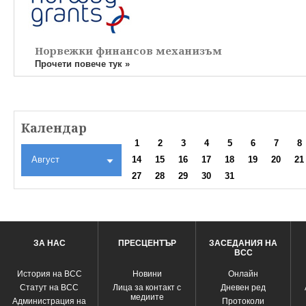
Норвежки финансов механизъм
Прочети повече тук »
Календар
1
2
3
4
5
6
7
8
Август
14
15
16
17
18
19
20
21
27
28
29
30
31
ЗА НАС
ПРЕСЦЕНТЪР
ЗАСЕДАНИЯ НА
ВСС
История на ВСС
Новини
Oнлайн
Статут на ВСС
Лица за контакт с
Дневен ред
медиите
Администрация на
Протоколи