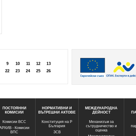
9
10
11
12
13
22
23
24
25
26
ПОСТОЯННИ
НОРМАТИВНИ И
МЕЖДУНАРОДНА
КОМИСИИ
ВЪТРЕШНИ АКТОВЕ
ДЕЙНОСТ
П
Комисии ВСС
Конституция на Р
Механизъм за
България
сътрудничество и
па
АРХИВ - Комисии
оценка
ВПС
ЗСВ