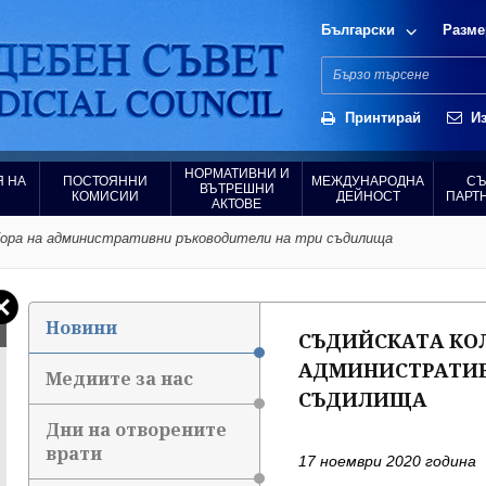
Български
Разме
Принтирай
Из
НОРМАТИВНИ И
 НА
ПОСТОЯННИ
МЕЖДУНАРОДНА
СЪ
ВЪТРЕШНИ
КОМИСИИ
ДЕЙНОСТ
ПАРТ
АКТОВЕ
бора на административни ръководители на три съдилища
Новини
СЪДИЙСКАТА КОЛ
АДМИНИСТРАТИВ
Медиите за нас
СЪДИЛИЩА
Дни на отворените
врати
17 ноември 2020 година