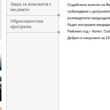
Лица за контакти с
Съдийската колегия на В
медиите
събеседване с допуснатит
ръководители-председател
Образователна
бъдат изслушани кандидат
програма
Районен съд – Котел. Съб
Добрич е насрочено за 15.