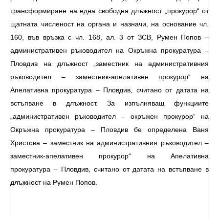
трансформиране на една свободна длъжност „прокурор“ от
щатната численост на органа и назначи, на основание чл.
160, във връзка с чл. 168, ал. 3 от ЗСВ, Румен Попов –
административен ръководител на Окръжна прокуратура –
Пловдив на длъжност „заместник на административния
ръководител – заместник-апелативен прокурор“ на
Апелативна прокуратура – Пловдив, считано от датата на
встъпване в длъжност. За изпълняващ функциите
„административен ръководител – окръжен прокурор“ на
Окръжна прокуратура – Пловдив бе определена Ваня
Христова – заместник на административния ръководител –
заместник-апелативен прокурор“ на Апелативна
прокуратура – Пловдив, считано от датата на встъпване в
длъжност на Румен Попов.