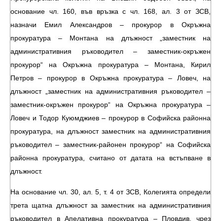
основание чл. 160, във връзка с чл. 168, ал. 3 от ЗСВ,
назначи Емил Александров – прокурор в Окръжна
прокуратура – Монтана на длъжност „заместник на
административния ръководител – заместник-окръжен
прокурор“ на Окръжна прокуратура – Монтана, Кирил
Петров – прокурор в Окръжна прокуратура – Ловеч, на
длъжност „заместник на административния ръководител –
заместник-окръжен прокурор“ на Окръжна прокуратура –
Ловеч и Тодор Куюмджиев – прокурор в Софийска районна
прокуратура, на длъжност заместник на административния
ръководител – заместник-районен прокурор“ на Софийска
районна прокуратура, считано от датата на встъпване в
длъжност.
На основание чл. 30, ал. 5, т. 4 от ЗСВ, Колегията определи
трета щатна длъжност за заместник на административния
ръководител в Апелативна прокуратура – Пловдив, чрез