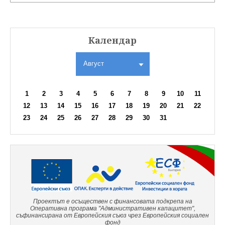
Календар
Август
1
2
3
4
5
6
7
8
9
10
11
12
13
14
15
16
17
18
19
20
21
22
23
24
25
26
27
28
29
30
31
Проектът е осъществен с финансовата подкрепа на
Оперативна програма "Административен капацитет",
съфинансирана от Европейския съюз чрез Европейския социален
фонд