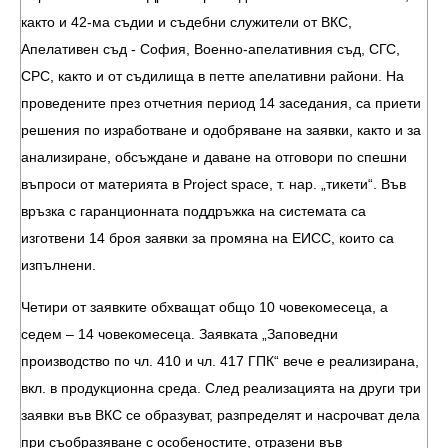
както и 42-ма съдии и съдебни служители от ВКС,
Апелативен съд - София, Военно-апелативния съд, СГС,
СРС, както и от съдилища в петте апелативни райони. На
проведените през отчетния период 14 заседания, са приети
решения по изработване и одобряване на заявки, както и за
анализиране, обсъждане и даване на отговори по спешни
въпроси от материята в Project space, т. нар. „тикети“. Във
връзка с гаранционната поддръжка на системата са
изготвени 14 броя заявки за промяна на ЕИСС, които са
изпълнени.
Четири от заявките обхващат общо 10 човекомесеца, а
седем – 14 човекомесеца. Заявката „Заповедни
производство по чл. 410 и чл. 417 ГПК“ вече е реализирана,
вкл. в продукционна среда. След реализацията на други три
заявки във ВКС се образуват, разпределят и насрочват дела
при съобразяване с особеностите, отразени във