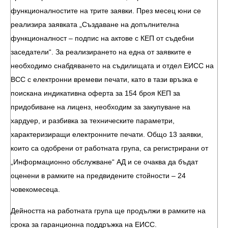
функционалностите на трите заявки. През месец юни се
реализира заявката „Създаване на допълнителна
функционалност – подпис на актове с КЕП от съдебни
заседатели“. За реализирането на една от заявките е
необходимо снабдяването на съдилищата и отдел ЕИСС на
ВСС с електронни времеви печати, като в тази връзка е
поискана индикативна оферта за 154 броя КЕП за
придобиване на лиценз, необходим за закупуване на
хардуер, и разбивка за техническите параметри,
характеризиращи електронните печати. Общо 13 заявки,
които са одобрени от работната група, са регистрирани от
„Информационно обслужване“ АД и се очаква да бъдат
оценени в рамките на предвидените стойности – 24
човекомесеца.
Дейността на работната група ще продължи в рамките на
срока за гаранционна поддръжка на ЕИСС.