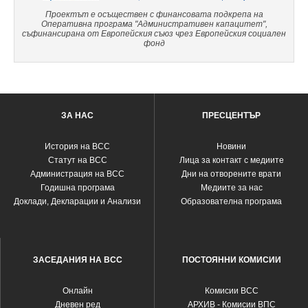
Проектът е осъществен с финансовата подкрепа на
Оперативна програма "Административен капацитет",
съфинансирана от Европейския съюз чрез Европейския социален
фонд
ЗА НАС
ПРЕСЦЕНТЪР
История на ВСС
Новини
Статут на ВСС
Лица за контакт с медиите
Администрация на ВСС
Дни на отворените врати
Годишна програма
Медиите за нас
Доклади, Декларации и Анализи
Образователна програма
ЗАСЕДАНИЯ НА ВСС
ПОСТОЯННИ КОМИСИИ
Oнлайн
Комисии ВСС
Дневен ред
АРХИВ - Комисии ВПС