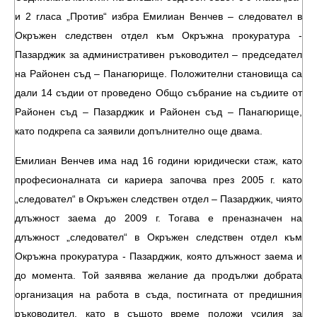
и 2 гласа „Против“ избра Емилиан Венчев – следовател в
Окръжен следствен отдел към Окръжна прокуратура -
Пазарджик за административен ръководител – председател
на Районен съд – Панагюрище. Положителни становища са
дали 14 съдии от проведено Общо събрание на съдиите от
Районен съд – Пазарджик и Районен съд – Панагюрище,
като подкрепа са заявили допълнително още двама.
Емилиан Венчев има над 16 години юридически стаж, като
професионалната си кариера започва през 2005 г. като
„следовател“ в Окръжен следствен отдел – Пазарджик, чиято
длъжност заема до 2009 г. Тогава е преназначен на
длъжност „следовател“ в Окръжен следствен отдел към
Окръжна прокуратура - Пазарджик, която длъжност заема и
до момента. Той заявява желание да продължи добрата
организация на работа в съда, постигната от предишния
ръководител, като в същото време положи усилия за