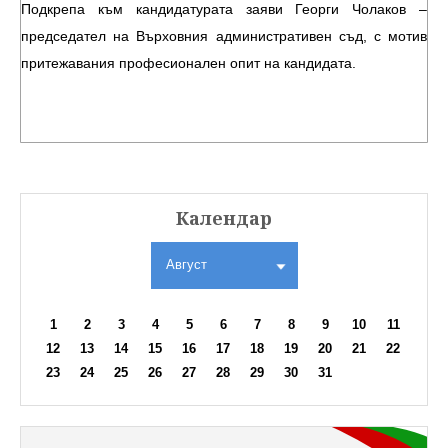
Подкрепа към кандидатурата заяви Георги Чолаков –
председател на Върховния административен съд, с мотив
притежавания професионален опит на кандидата.
Календар
Август
1
2
3
4
5
6
7
8
9
10
11
12
13
14
15
16
17
18
19
20
21
22
23
24
25
26
27
28
29
30
31