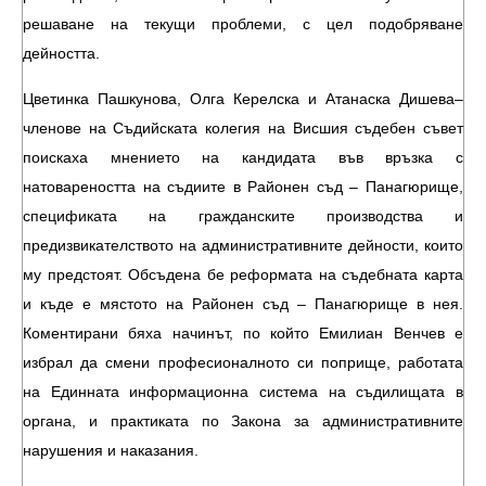
решаване на текущи проблеми, с цел подобряване
дейността.
Цветинка Пашкунова, Олга Керелска и Атанаска Дишева–
членове на Съдийската колегия на Висшия съдебен съвет
поискаха мнението на кандидата във връзка с
натовареността на съдиите в Районен съд – Панагюрище,
спецификата на гражданските производства и
предизвикателството на административните дейности, които
му предстоят. Обсъдена бе реформата на съдебната карта
и къде е мястото на Районен съд – Панагюрище в нея.
Коментирани бяха начинът, по който Емилиан Венчев е
избрал да смени професионалното си поприще, работата
на Единната информационна система на съдилищата в
органа, и практиката по Закона за административните
нарушения и наказания.