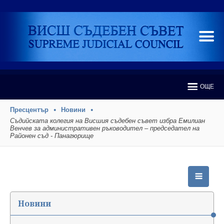
ОЩЕ
Пресцентър
Новини
Съдийската колегия на Висшия съдебен съвет избра Емилиан
Венчев за административен ръководител – председател на
Районен съд - Панагюрище
Новини