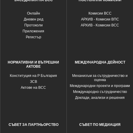
ЗАСЕДАНИЯ НА ВСС
ПОСТОЯННИ КОМИСИИ
Oнлайн
Комисии ВСС
Дневен ред
АРХИВ - Комисии ВПС
Протоколи
АРХИВ - Kомисии ВСС
Приложения
Регистър
НОРМАТИВНИ И ВЪТРЕШНИ
МЕЖДУНАРОДНА ДЕЙНОСТ
АКТОВЕ
Конституция на Р България
Механизъм за сътрудничество и
оценка
ЗСВ
Международни проекти и програми
Актове на ВСС
Международно сътрудничество
Доклади, анализи и решения
СЪВЕТ ЗА ПАРТНЬОРСТВО
СЪВЕТ ПО МЕДИАЦИЯ